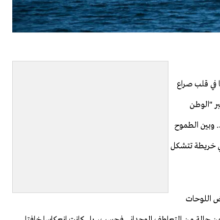
 في قلب صراع
ر "الوطن
. وبين الطموح
ي خريطة تتشكل
عض اللوحات
ر عن حالة من التعاطف الوجداني فحسب، بل كانت انعكاسا خافتا