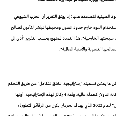
وذ الصينية المتصاعدة عالميا؛ إذ يوثق التقرير أن الحزب الشيوعي
خدام القوة خارج حدود الصين ومحيطها المباشر لتأمين المصالح
 سياستها الخارجية". هذا التمدد الممنهج بحسب التقرير "أدى إلى
حها التنموية والأمنية العالمية".
ما يمكن تسميته "إستراتيجية الخنق المتكامل" عن طريق التحكم
في المواد الخام والطاقة المتدفقة إلى الصين، والحفاظ على مكانة الدولار كعملة عالمية. وثمة 4 ركائز لهذه الإستراتيجية: أولها
احتكار التفوق التكنولوجي، عبر آليات مثل "تشريع تشيبس" لعام 2022 الذي يهدف لحرمان بكين من الرقائق المتطورة،