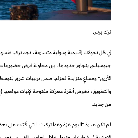
ترك برس
في ظل تحولات إقليمية ودولية متسارعة، تجد تركيا نفسها
جيوسياسي يتجاوز حدودها، بين محاولة فرض حضورها عب
الأزرق" ومساعٍ متزايدة لعزلها ضمن ترتيبات شرق المتوسط
والتطويق، تخوض أنقرة معركة مفتوحة لإثبات موقعها ف
من جديد.
لم تكن عبارة "اليوم غزة وغدا تركيا"، التي كُتِبَت على ب
الإعلانية في شوارع إسطنبول خلال العامين الماضيين، تعب