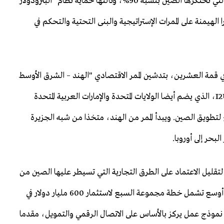
وثانيها كسر الهيمنة على سلاسل المعادن الحرجة والنادرة التي تحتكرها الصين بنسبة 90%، وثالثها حماية نظام "البترودولار"
الهيمنة على الممرات الإستراتيجية والبنى التحتية والتحكم في
 تجسدت هذه الركيزة الرابعة في سبتمبر/أيلول 2023 في قمة العشرين، بتدشين الممر الاقتصادي "الهند – الشرق الأوسط
– أوروبا" (IMEC). ولإنجاحه دُمجت الهند في تحالف "I2U2″، الذي يضم أيضا الولايات المتحدة والإمارات العربية المتحدة
طويق الصين. ويبدأ الممر من الهند، متخذا من شبه الجزيرة
بحر إلى أوروبا.
 لتقليل الاعتماد على الطرق التجارية التي تسيطر عليها الصين من
خلال مبادرة الحزام والطريق، ويندرج ضمن جهود دولية أوسع تشمل خطة مجموعة السبع لاستثمار 600 مليار دولار في
لممر نموذج عمل يركز بالأساس على الاتصال الرقمي والتمويل، مقدما