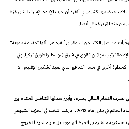
لاد، حيث يرى كثيرون في أنقرة أن حرب الإبادة الإسرائيلية في غزة
 من منطلق براغماتي أيضا.
قُرأت من قبل الكثير من الدوائر في أنقرة على أنها "مقدمة دموية"
إعادة ترتيب موازين القوى في شرق المتوسط وتطويق تركيا. وفي
ن كخطوة أخرى في مسار التدافع الذي يعيد تشكيل الإقليم، لا
 تضرب النظام العالمي بأسره، وأبرز معالمها التنافس المحتدم بين
الولايات المتحدة والصين. فمنذ صعود تشي جين بينغ إلى سدة الحكم في بكين عام 2013، أدركت النخبة في الحزب الشيوعي
هة عسكرية مباشرة في المحيط الهادئ، بل عبر مبادرة للخروج