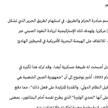
م.
باسم مبادرة الحزام والطريق، في استلهام لطريق الحرير الذي تشكل
مركزيا. وتهدف تلك الإستراتيجية لزيادة النفوذ الصيني عبر
للالتفاف على الهيمنة البحرية الأمريكية في المحيطين الهادئ
بل أصبحت له طبيعة عسكرية أيضا، وقد ترك هذا تأثيره في
الإستراتيجية الأمريكية. ففي تقرير وزارة الدفاع الأمريكية لعام 2023، أشير بوضوح إلى أن "جمهورية الصين الشعبية هي
شكيل النظام الدولي، والقدرة المتزايدة على فعل ذلك"، مما دفع
على أنها "تحدي الوتيرة" الذي يطرح نفسه أمام البنتاغون، بمعنى
 العسكرية بوتيرة معينة لمواكبته وإلا تخلفت عنه.