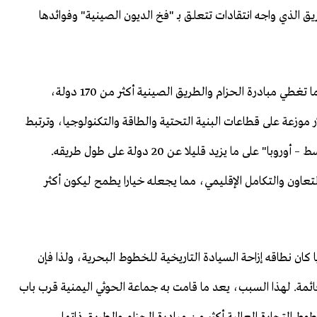
 الذي واجه انتقادات تتعلق بـ "فخ الديون الصينية" وفوائدها
هناك فوارق شاسعة أيضا في نطاق وتمويل المبادرتين؛ فبينما تغطي مبادرة الحزام والطريق الصينية أكثر من 170 دولة،
 تقدر بأكثر من 8 تريليونات دولار موزعة على قطاعات البنية التحتية والطاقة والتكنولوجيا، وترتبط
بـ 70% من سكان الأرض، يقتصر ممر "الهند – الشرق الأوسط – أوروبا" على ما يزيد قليلا عن 20 دولة على طول طريقه.
تعاون والتكامل الإقليمي، مما يجعله خيارا يطمح ليكون أكثر
يا كان نطاقه إزاحة السيادة التاريخية للخطوط البحرية، ولذا فإن
ائمة. لهذا السبب، يعد ما قامت به جماعة الحوثي اليمنية قرب باب