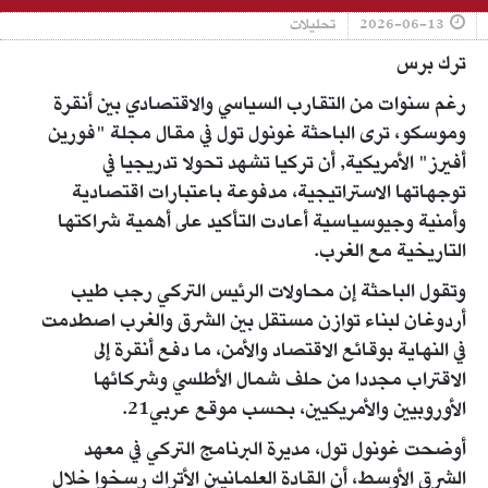
2026-06-13
تحليلات
ترك برس
رغم سنوات من التقارب السياسي والاقتصادي بين أنقرة
وموسكو، ترى الباحثة غونول تول في مقال مجلة "فورين
أفيرز" الأمريكية٬ أن تركيا تشهد تحولا تدريجيا في
توجهاتها الاستراتيجية، مدفوعة باعتبارات اقتصادية
وأمنية وجيوسياسية أعادت التأكيد على أهمية شراكتها
التاريخية مع الغرب.
وتقول الباحثة إن محاولات الرئيس التركي رجب طيب
أردوغان لبناء توازن مستقل بين الشرق والغرب اصطدمت
في النهاية بوقائع الاقتصاد والأمن، ما دفع أنقرة إلى
الاقتراب مجددا من حلف شمال الأطلسي وشركائها
الأوروبيين والأمريكيين، بحسب موقع عربي21.
أوضحت غونول تول، مديرة البرنامج التركي في معهد
الشرق الأوسط، أن القادة العلمانيين الأتراك رسخوا خلال