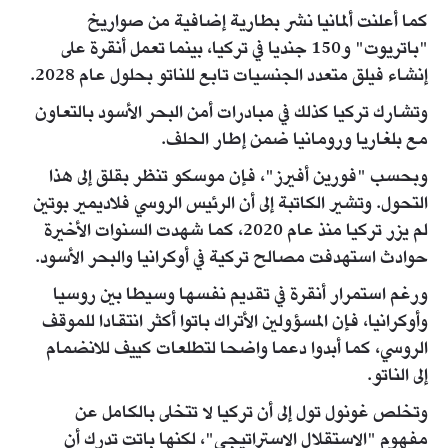
كما أعلنت ألمانيا نشر بطارية إضافية من صواريخ
"باتريوت" و150 جنديا في تركيا، بينما تعمل أنقرة على
إنشاء فيلق متعدد الجنسيات تابع للناتو بحلول عام 2028.
وتشارك تركيا كذلك في مبادرات أمن البحر الأسود بالتعاون
مع بلغاريا ورومانيا ضمن إطار الحلف.
وبحسب "فورين أفيرز"، فإن موسكو تنظر بقلق إلى هذا
التحول. وتشير الكاتبة إلى أن الرئيس الروسي فلاديمير بوتين
لم يزر تركيا منذ عام 2020، كما شهدت السنوات الأخيرة
حوادث استهدفت مصالح تركية في أوكرانيا والبحر الأسود.
ورغم استمرار أنقرة في تقديم نفسها وسيطا بين روسيا
وأوكرانيا، فإن المسؤولين الأتراك باتوا أكثر انتقادا للموقف
الروسي، كما أبدوا دعما واضحا لتطلعات كييف للانضمام
إلى الناتو.
وتخلص غونول تول إلى أن تركيا لا تتخلى بالكامل عن
مفهوم "الاستقلال الاستراتيجي"، لكنها باتت تدرك أن