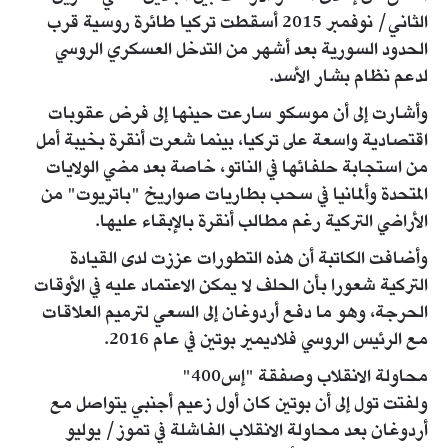
الثاني/ نوفمبر 2015 أسقطت تركيا طائرة روسية قرب
الحدود السورية بعد أشهر من التدخل العسكري الروسي
لدعم نظام بشار الأسد.
وأشارت إلى أن موسكو سارعت حينها إلى فرض عقوبات
اقتصادية واسعة على تركيا، بينما شعرت أنقرة بخيبة أمل
من استجابة حلفائها في الناتو، خاصة بعد مضي الولايات
المتحدة وألمانيا في سحب بطاريات صواريخ "باتريوت" من
الأراضي التركية رغم مطالب أنقرة بالإبقاء عليها.
وأضافت الكاتبة أن هذه التطورات عززت لدى القيادة
التركية شعورا بأن الحلف لا يمكن الاعتماد عليه في الأوقات
الحرجة، وهو ما دفع أردوغان إلى السعي لترميم العلاقات
مع الرئيس الروسي فلاديمير بوتين في عام 2016.
محاولة الانقلاب وصفقة "إس400"
ولفتت تول إلى أن بوتين كان أول زعيم أجنبي يتواصل مع
أردوغان بعد محاولة الانقلاب الفاشلة في تموز/ يوليو