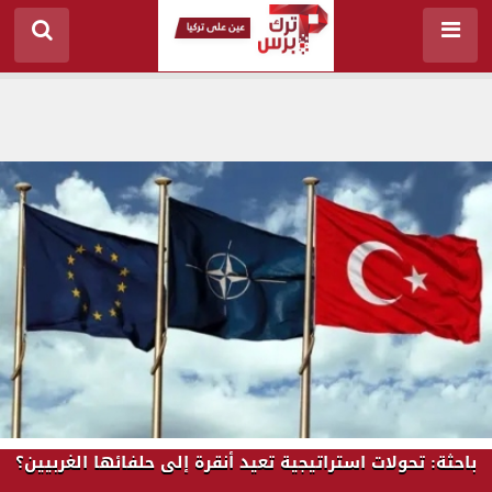
باحثة: تحولات استراتيجية تعيد أنقرة إلى حلفائها الغربيين؟