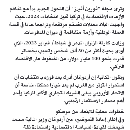
وترى مجلة "فورين أفيرز" أن التحول الجديد بدأ مع تفاقم
الأزمات الاقتصادية في تركيا قبيل انتخابات 2023، حيث
واجهت البلاد معدلات تضخم مرتفعة وتراجعا حادا في قيمة
العملة الوطنية وأزمة متفاقمة في ميزان المدفوعات.
وزادت كارثة الزلزال المدمر في شباط/ فبراير 2023، الذي
أودى بحياة أكثر من 50 ألف شخص وتسبب بخسائر
قدرت بنحو 100 مليار دولار، من الضغوط على الاقتصاد
التركي.
وتقول الكاتبة إن أردوغان أدرك بعد فوزه بالانتخابات أن
استمرار التوتر مع الغرب لم يعد خيارا ممكنا، خاصة أن
الاتحاد الأوروبي يبقى الشريك التجاري الأكبر لتركيا وأحد
أهم مصادر الاستثمار الأجنبي.
خطوات عملية للابتعاد عن موسكو
وفي إطار إعادة التموضع، عين أردوغان وزير المالية محمد
شيمشك لقيادة السياسة الاقتصادية واستعادة ثقة