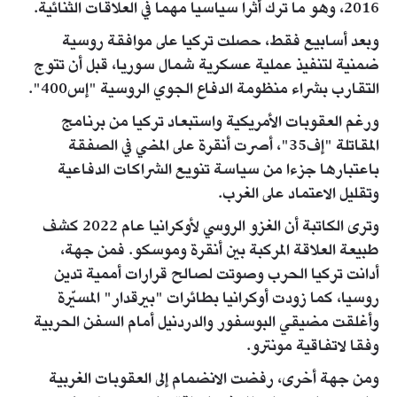
2016، وهو ما ترك أثرا سياسيا مهما في العلاقات الثنائية.
وبعد أسابيع فقط، حصلت تركيا على موافقة روسية
ضمنية لتنفيذ عملية عسكرية شمال سوريا، قبل أن تتوج
التقارب بشراء منظومة الدفاع الجوي الروسية "إس400".
ورغم العقوبات الأمريكية واستبعاد تركيا من برنامج
المقاتلة "إف35"، أصرت أنقرة على المضي في الصفقة
باعتبارها جزءا من سياسة تنويع الشراكات الدفاعية
وتقليل الاعتماد على الغرب.
وترى الكاتبة أن الغزو الروسي لأوكرانيا عام 2022 كشف
طبيعة العلاقة المركبة بين أنقرة وموسكو. فمن جهة،
أدانت تركيا الحرب وصوتت لصالح قرارات أممية تدين
روسيا، كما زودت أوكرانيا بطائرات "بيرقدار" المسيّرة
وأغلقت مضيقي البوسفور والدردنيل أمام السفن الحربية
وفقا لاتفاقية مونترو.
ومن جهة أخرى، رفضت الانضمام إلى العقوبات الغربية