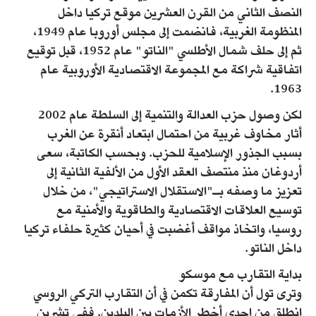
النصف الثاني من القرن العشرين موقع تركيا داخل
المنظومة الغربية، فانضمت إلى مجلس أوروبا عام 1949،
ثم إلى حلف شمال الأطلسي "الناتو" عام 1952، قبل توقيع
اتفاقية شراكة مع المجموعة الاقتصادية الأوروبية عام
1963.
لكن وصول حزب العدالة والتنمية إلى السلطة عام 2002
أثار مخاوف غربية من احتمال ابتعاد أنقرة عن الغرب
بسبب الجذور الإسلامية للحزب. وبحسب الكاتبة، سعى
أردوغان منذ منتصف العقد الأول من الألفية الثانية إلى
تعزيز ما وصفه بـ"الاستقلال الاستراتيجي"، من خلال
توسيع العلاقات الاقتصادية والطاقوية والأمنية مع
روسيا، واتخاذ مواقف أغضبت في أحيان كثيرة حلفاء تركيا
داخل الناتو.
بداية التقارب مع موسكو
وترى تول أن المفارقة تكمن في أن التقارب التركي الروسي
انطلق من إحدى أخطر الأزمات بين البلدين. ففي تشرين