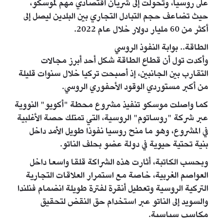
على روسيا، وتحولت إلى شريان اقتصادي مهم لموسكو،
حيث تضاعف حجم التبادل التجاري بين البلدين ليصل إلى
أكثر من 60 مليار دولار خلال عام 2022.
الطاقة.. بوابة النفوذ الروسي
وأكدت تول أن قطاع الطاقة شكل أحد أبرز مجالات
التقارب بين الجانبين، إذ أصبحت تركيا خلال سنوات قليلة
من أكبر مستوردي الوقود الأحفوري الروسي.
كما واصلت موسكو تنفيذ مشروع محطة "أكويو" النووية
عبر شركة "روساتوم" الروسية، التي تمتلك حصة الأغلبية
في المشروع، وهو ما منح روسيا نفوذا طويل الأمد داخل
بنية تحتية حيوية في دولة عضو بحلف الناتو.
وبحسب الكاتبة، أثارت هذه الشراكة قلقا واسعا داخل
العواصم الغربية، خاصة مع استمرار العلاقات التجارية
التركية الروسية وتعطيل أنقرة لفترة طويلة انضمام فنلندا
والسويد إلى الناتو عبر استخدام حق النقض لتحقيق
مكاسب سياسية.