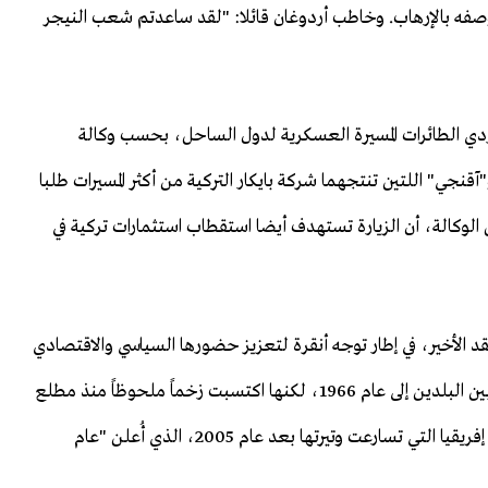
 وصفه بالإرهاب. وخاطب أردوغان قائلا: "لقد ساعدتم شعب النيجر
وردي الطائرات المسيرة العسكرية لدول الساحل، بحسب وكالة
ة الفرنسية. وأضافت الوكالة أن طائرتي "تي بي 2″ و"آقنجي" اللتين تنتجهما شركة بايكار التركية من أكثر المسيرات طلبا
لوكالة، أن الزيارة تستهدف أيضا استقطاب استثمارات تركية في
عقد الأخير، في إطار توجه أنقرة لتعزيز حضورها السياسي والاقتصادي
في القارة الإفريقية. وتعود العلاقات الدبلوماسية الرسمية بين البلدين إلى عام 1966، لكنها اكتسبت زخماً ملحوظاً منذ مطلع
الألفية الجديدة، خاصة مع تبني تركيا سياسة الانفتاح على إفريقيا التي تسارعت وتيرتها بعد عام 2005، الذي أُعلن "عام