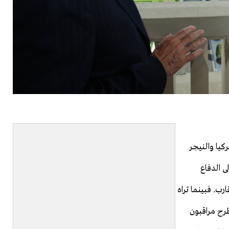
كيا والنيجر
 الدفاع
رب. فبينما تراه
طرح مراقبون