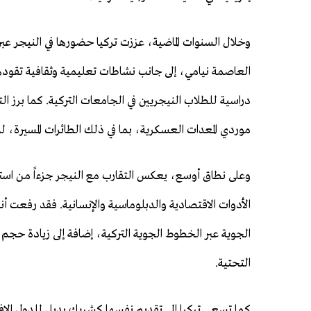
وخلال السنوات الماضية، عززت تركيا حضورها في النيجر عب
العاصمة نيامي، إلى جانب نشاطات تعليمية وثقافية تقود
دراسية للطلاب النيجريين في الجامعات التركية. كما برز ال
موردي المعدات العسكرية، بما في ذلك الطائرات المسيرة، ل
وعلى نطاق أوسع، يعكس التقارب مع النيجر جزءاً من استرا
الأدوات الاقتصادية والدبلوماسية والإنسانية. فقد رفعت أ
الجوية عبر الخطوط الجوية التركية، إضافة إلى زيادة حجم ا
التحتية.
كما تسعى تركيا إلى تقديم نفسها كشريك بديل للدول الإف