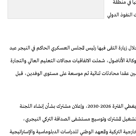
يا في منطقة
النفوذ الدولي
ات رسمية في أنقرة، خلال زيارة التقى فيها رئيس المجلس العسكري الحاكم في النيجر عبد
لة الأناضول، شملت الاتفاقيات مجالات التعليم العالي والتجارة
مين عقدا محادثات ثنائية ثم موسعة على مستوى الوفدين، قبل
وتتمثل الاتفاقيات في بروتوكول للتعاون في التعليم العالي يغطي الفترة 2026-2030، وإعلان مشترك بشأن إنشاء اللجنة
لتشغيل المشترك وتوسيع مستشفى الصداقة التركي النيجري،
ارجية التركية والمعهد الوطني للدراسات الدبلوماسية والإستراتيجية