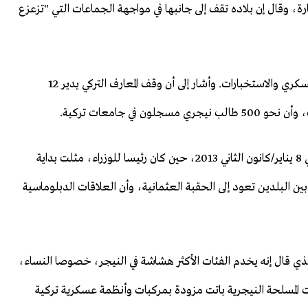
ة، وقال إن بلاده تقف إلى جانبها في مواجهة الجماعات التي "تزعزع
وأضاف أن الجانبين بحثا تعاونا أوثق في مجالي التدريب العسكري والاستخبارات. وأشار إلى أن وقف المعارف التركي يدير 12
من جانبه, قال تياني إن زيارة أردوغان الرسمية إلى النيجر في 8 يناير/كانون الثاني 2013، حين كان رئيسا للوزراء، مثلت بداية
بين البلدين تعود إلى الحقبة العثمانية، وأن العلاقات الدبلوماسية
ذي قال إنه يخدم الفئات الأكثر هشاشة في النيجر، خصوصا النساء،
ات المسلحة النيجرية باتت مزودة بمركبات وأنظمة عسكرية تركية