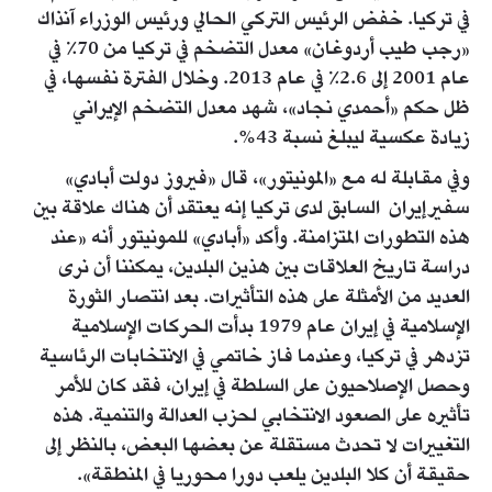
في تركيا. خفض الرئيس التركي الحالي ورئيس الوزراء آنذاك
«رجب طيب أردوغان» معدل التضخم في تركيا من 70٪ في
عام 2001 إلى 2.6٪ في عام 2013. وخلال الفترة نفسها، في
ظل حكم «أحمدي نجاد»، شهد معدل التضخم الإيراني
زيادة عكسية ليبلغ نسبة 43%.
وفي مقابلة له مع «المونيتور»، قال «فيروز دولت أبادي»
سفيرإيران السابق لدى تركيا إنه يعتقد أن هناك علاقة بين
هذه التطورات المتزامنة. وأكد «أبادي» للمونيتور أنه «عند
دراسة تاريخ العلاقات بين هذين البلدين، يمكننا أن نرى
العديد من الأمثلة على هذه التأثيرات. بعد انتصار الثورة
الإسلامية في إيران عام 1979 بدأت الحركات الإسلامية
تزدهر في تركيا، وعندما فاز خاتمي في الانتخابات الرئاسية
وحصل الإصلاحيون على السلطة في إيران، فقد كان للأمر
تأثيره على الصعود الانتخابي لحزب العدالة والتنمية. هذه
التغييرات لا تحدث مستقلة عن بعضها البعض، بالنظر إلى
حقيقة أن كلا البلدين يلعب دورا محوريا في المنطقة».