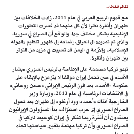
تفاقم الخلافات
مع قدوم الربيع العربي في عام 2011، زادت الخلافات بين
طهران وأنقرة نظرا لأن كل منهما قد فسرت التطورات
الإقليمية بشكل مختلف جدا. والواقع أن الصراع في سوريا،
والذي تم تمديده الى العراق، إضافة إلى ظهور تنظيم «الدولة
الإسلامية» والأزمة في اليمن قد تسببت في مزيد من التوتر
بين طهران وأنقرة.
تبدو تركيا مصممة على الإطاحة بالرئيس السوري «بشار
الأسد» في حين تحمل إيران موقفا لا يتزعزع بالإبقاء على
حكومة «الأسد». بعد فوز الرئيس الإيراني «حسن روحاني»
في الانتخابات الرئاسية في عام 2013، وزيارة وزير
الخارجية آنذاك «أحمد داوود أوغلو» إلى طهران بعد تحول
الصراع السوري إلى حرب استنزاف، بدأ المسؤولون الإيرانيون
يعتقدون أن أنقرة ربما تفكر في إيران كوسيط لتركيا في
الصراع السوري وأن تركيا مهتمة بتغيير سياستها تجاه