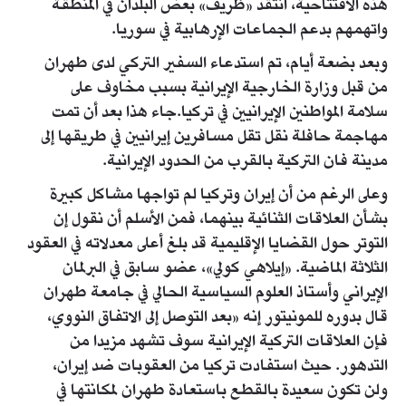
هذه الافتتاحية، انتقد «ظريف» بعض البلدان في المنطقة
واتهمهم بدعم الجماعات الإرهابية في سوريا.
وبعد بضعة أيام، تم استدعاء السفير التركي لدى طهران
من قبل وزارة الخارجية الإيرانية بسبب مخاوف على
سلامة المواطنين الإيرانيين في تركيا.جاء هذا بعد أن تمت
مهاجمة حافلة نقل تقل مسافرين إيرانيين في طريقها إلى
مدينة فان التركية بالقرب من الحدود الإيرانية.
وعلى الرغم من أن إيران وتركيا لم تواجها مشاكل كبيرة
بشأن العلاقات الثنائية بينهما، فمن الأسلم أن نقول إن
التوتر حول القضايا الإقليمية قد بلغ أعلى معدلاته في العقود
الثلاثة الماضية. «إيلاهي كولي»، عضو سابق في البرلمان
الإيراني وأستاذ العلوم السياسية الحالي في جامعة طهران
قال بدوره للمونيتور إنه «بعد التوصل إلى الاتفاق النووي،
فإن العلاقات التركية الإيرانية سوف تشهد مزيدا من
التدهور. حيث استفادت تركيا من العقوبات ضد إيران،
ولن تكون سعيدة بالقطع باستعادة طهران لمكانتها في