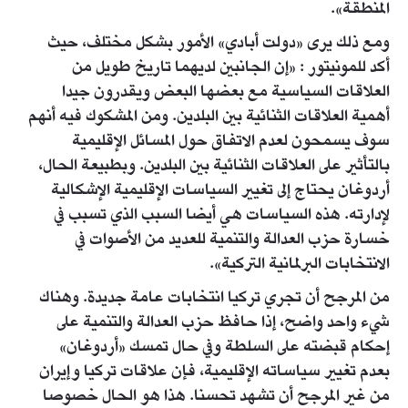
المنطقة».
ومع ذلك يرى «دولت أبادي» الأمور بشكل مختلف، حيث
أكد للمونيتور : «إن الجانبين لديهما تاريخ طويل من
العلاقات السياسية مع بعضها البعض ويقدرون جيدا
أهمية العلاقات الثنائية بين البلدين. ومن المشكوك فيه أنهم
سوف يسمحون لعدم الاتفاق حول المسائل الإقليمية
بالتأثير على العلاقات الثنائية بين البلدين. وبطبيعة الحال،
أردوغان يحتاج إلى تغيير السياسات الإقليمية الإشكالية
لإدارته. هذه السياسات هي أيضا السبب الذي تسبب في
خسارة حزب العدالة والتنمية للعديد من الأصوات في
الانتخابات البرلمانية التركية».
من المرجح أن تجري تركيا انتخابات عامة جديدة. وهناك
شيء واحد واضح، إذا حافظ حزب العدالة والتنمية على
إحكام قبضته على السلطة وفي حال تمسك «أردوغان»
بعدم تغيير سياساته الإقليمية، فإن علاقات تركيا وإيران
من غير المرجح أن تشهد تحسنا. هذا هو الحال خصوصا