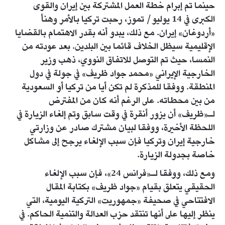
حينما تم إبرام خطة العمل المشتركة بين إيران والقوى
الكبرى في 14 يوليو/ تموز، رحبت تركيا بالأمر وهنأ
«أردوغان» إيران. مع ذلك، يبدو أنه بقدر الاهتمام بالقضايا
الإقليمية سيظل الخلاف قائما بين البلدين. بعد عودته من
النمسا، حيث تم التوصل للاتفاق النووي، ذهب وزير
الخارجية الإيراني «محمد جواد ظريف» في جولة في دول
المنطقة. ووفقا للمذكرة لم تكن أيا من تركيا أو السعودية
من بين محطاته. على الرغم أنه كان من المفترض
لـ«ظريف» أن يزور أنقرة في وقت سابق وتم إلغاء الزيارة في
اللحظة الأخيرة، ووفقا لبيان مشترك صادر عن وزارتي
خارجية إيران وتركيا فإن سبب الإلغاء يرجح إلى مشاكل
خاصة بجدولة الزيارة.
ومع ذلك، ووفقا لـ«فرانس 24»، فإن سبب الإلغاء
الحقيقي يتعلق بقيام «جواد ظريف» بكتابة المقال
الافتتاحي في صحيفة «جمهوريت» التركية اليومية، التي
ينظر إليها على أنها تنتقد حزب العدالة والتنمية الحاكم. في