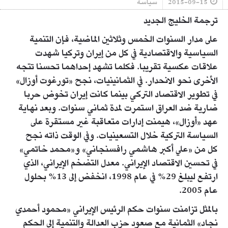
2015-09-15
سياسة
ترجمة الخليج الجديد
على مدار السنوات الخمس وثلاثين الماضية، فإن التنمية
السياسية والاقتصادية في كل من إيران وتركيا شهدت
علاقات عكسية تقريبا. فكلما تشهد إحداهما تحسنا تتجه
الأخرى نحو الانحدار. في الثمانينيات، نجح «تورغوت أوزال»
في تطوير الاقتصاد التركي بينما كانت إيران تخوض حربا
ضارية ضد العراق استمرت لمدة ثماني سنوات. وبعد نهاية
عهد «أوزال»، هيمنت إدارات متعاقبة غير مستقرة على
السياسة التركية خلال التسعينيات. وفي الوقت ذاته نجح
كل من «علي أكبر هاشمي رافسنجاني» و«محمد خاتمي»
في تحسين الاقتصاد الإيراني. معدل التضخم الإيراني، الذي
ارتفع ليبلغ 29% في عام 1998، انخفض إلى 13% بحلول
عام 2005.
بالمثل تزامنت سنوات حكم الرئيس الإيراني «محمود أحمدي
نجاد» الثمانية مع صعود حزب العدالة والتنمية إلى الحكم