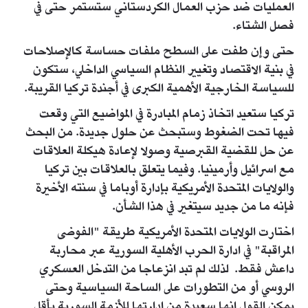
العمليات ضد حزب العمال الكردستاني ستستمر حتى في
فصل الشتاء.
حتى وإن طفت على السطح ملفات حساسة كالإصلاحات
في بنية الاقتصاد وتغيير النظام السياسي الداخلي، ستكون
للسياسة الخارجية الأهمية الكبرى في أجندة تركيا القريبة.
تركيا ستعيد اتخاذ زمام المبادرة في المواضيع التي وقعت
فيها تحت الضغوط وستبحث عن حلول جديدة. من البحث
عن حل للقضية القبرصية وصولا لإعادة هيكلة العلاقات
مع اسرائيل وأرمينيا. وفيما يتعلق بالعلاقات بين تركيا
والولايات المتحدة الأمريكية بإدارة أوباما في سنته الأخيرة
فإنه ما من جديد سيتغير في هذا الشأن.
اختارت الولايات المتحدة الأمريكية طريقة "الفوضى
المراقبة" في ادارة الحرب الأهلية السورية عبر محاربة
داعش فقط. لذلك لم تبد انزعاجا من التدخل العسكري
الروسي أو من التطورات على الساحة السياسية وحتى
يمكن القول إنها سعيدة من إدارتها للأزمة السورية بأقل