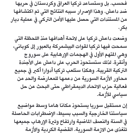
فحسب. بل وستساعد تركيا العراق وكردستان في حربها
ضد داعش. وهذا الإصرار سببه النتائج التي تم اكتشافها
من المستندات التي حصل عليها الأمن التركي في عملية ديار
بكر.
وضعت داعش تركيا على لائحة أهدافها منذ اللحظة التي
سمحت فيها تركيا لقوات البيشمركة بالعبور إلى كوباني،
وهي المتهم الأول في الهجمات الإرهابية على سوروج
وأنقرة. لذلك ستستحوذ الحرب على داعش على الأجندة
التركية القريبة. وهكذا ستلعب تركيا أدوارا أكبر في جميع
محاور الأزمة السورية من دعمها للمعارضة والحد من
فعالية حزب الاتحاد الديمقراطي حتى البحث عن حل
سياسي للأزمة.
إن مستقبل سوريا يستحوذ مكانا هاما وسط مواضيع
سياستنا الخارجية والسبب بسيط، الإضطرابات الحاصلة
في السنة والنصف الماضية وارتفاع وتيرة الإرهاب جميعها
تتغذى من الازمة السورية. القضية الكردية والأزمة