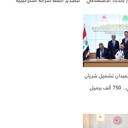
 تعيدان تشغيل شريان
جيهان النفطي.. 750 ألف برميل