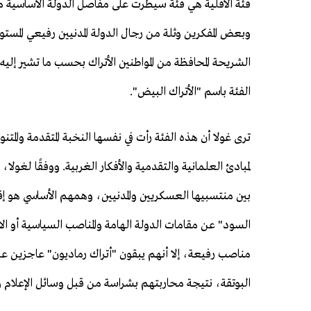
وبعض المفكرين وثلة من رجال الدولة المدنيين رفيعي المس
الشريحة المحافظة من المواطنين الأتراك بحسب ما تشير إليه 
الفئة باسم "الأتراك البيض".
ترى غولا أن هذه الفئة رأت في نفسها النخبة المتقدمة والمت
لمبادئ العلمانية والتقدمية والأفكار الغربية. ووفقًا لغولا
بين منتسبيها العسكريين والمدنيين، وهمهم الأساسي هو إقصا
السود" عن مقامات الدولة الهامة والمناصب السياسية أو الاق
مناصب رفيعة، إلا أنهم يبقون "أتراك رماديون" عاجزين عن
البوتقة، نتيجة محاربتهم بشراسة من قبل وسائل الإعلام وا