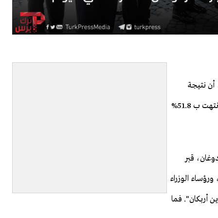
ضي 16 نيسان/أبريل، أن نتيجة
الاستفتاء غير الرسمية، حتى تاريخ كتابة المقال على الأقل، انتهت ب 51.8%
دوغان، قبر
ورؤساء الوزراء
 أربكان". فما