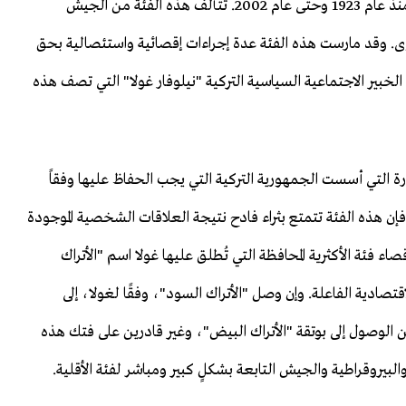
فئة الأقلية هي فئة سيطرت على مفاصل الدولة الأساسية منذ عام 1923 وحتى عام 2002. تتألف هذه الفئة من الجيش
توى. وقد مارست هذه الفئة عدة إجراءات إقصائية واستئصالية بحق
الخبير الاجتماعية السياسية التركية "نيلوفار غولا" التي تصف هذه
نورة التي أسست الجمهورية التركية التي يجب الحفاظ عليها وفقاً
، فإن هذه الفئة تتمتع بثراء فادح نتيجة العلاقات الشخصية الموجودة
ء فئة الأكثرية المحافظة التي تُطلق عليها غولا اسم "الأتراك
تصادية الفاعلة. وإن وصل "الأتراك السود"، وفقًا لغولا، إلى
 الوصول إلى بوتقة "الأتراك البيض"، وغير قادرين على فتك هذه
لبيروقراطية والجيش التابعة بشكلٍ كبير ومباشر لفئة الأقلية.