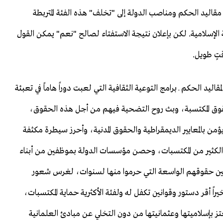
مقاليد الحكم ومناصب الدولة إلى "تخلف" هذه الفئة المتربطة
وية الإسلامية. لكن بإعلان نتيجة الاستفتاء لصالح "نعم" يمكن القول
تٍ طويل.
اليد الحكم ـ برامج التوعية الثقافية التي لعبت دوراً هاماً في تعبئة
ة والحقوق المكتسبة، وبث روح التضحية فيهم من أجل هذه الحقوق،
من بالمعايير الديمقراطية والحقوق المدنية، وأحرز سيطرة مكثفة
ن الكثير من المكتسبات، وحصن مؤسسات الدولة بموظفين من أبناء
واطنين حقوقهم الواسعة التي حرموا منها لسنوات، لغرس شعور
 أقر دستور وقوانين تكفل له ولفئة الأكثرية حماية المكتسبات،
 بإسلاميتها وعثمانيتها من دون التخلي عن مبادئ العلمانية