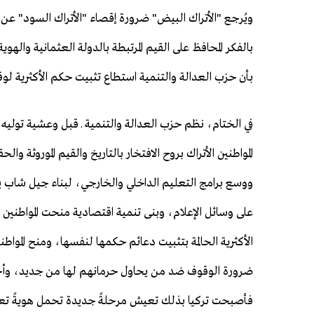
ويُرجع "الأتراك البيض" ضرورة إقصاء "الأتراك السود" عن 
بالفكر المحافظ على القيم المرتبطة بالدولة العثمانية واله
بأن حزب العدالة والتنمية استطاع تثبيت حكم الأكثرية لوق
في الختام، نظم حزب العدالة والتنمية ـ قبل وعشية توليه لمق
المواطنين الأتراك بروح الافتخار بالتاريخ والقيم الموروث
ووسع برامج التعليم الداخلي والخارجي، لبناء جيل شاب يؤ
على وسائل الإعلام، وبنى تنمية اقتصادية منحت المواطني
الأكثرية الحالمة بتثبيت دعائم حكمها لنفسها، ومنح الم
ضرورة الوقوف ضد من يحاول حرمانهم لها من جديد، وأخيراً
فأصبحت تركيا بذلك تعيش مرحلةً جديدة تحمل هويةً تعتز