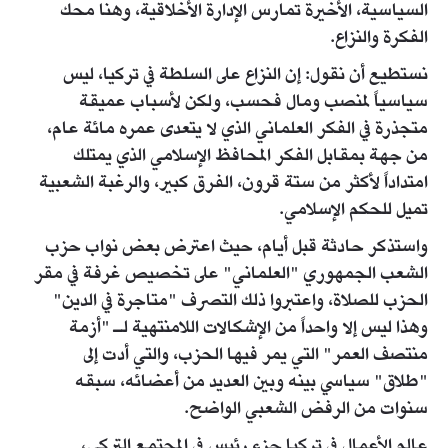
السياسية، الأخيرة تمارس الإدارة الأخلاقية، وهنا محك
الفكرة والنزاع.
نستطيع أن نقول: إن النزاع على السلطة في تركيا، ليس
سياسياً لمنصب ومال فحسب، ولكن لأسباب عميقة
متجذرة في الفكر العلماني الذي لا يتعدى عمره مائة عام،
من جهة بمقابل الفكر المحافظ الإسلامي الذي يمتلك
امتداداً لأكثر من ستة قرون، الفرق كبير، والرغبة الشعبية
تميل للحكم الإسلامي.
واستذكر حادثة قبل أيام، حيث اعترض بعض نواب حزب
الشعب الجمهوري "العلماني" على تخصيص غرفة في مقر
الحزب للصلاة، واعتبروا ذلك التصرف "متاجرة في الدين"
وهذا ليس إلا واحداً من الإشكالات اللامنتهية لـ "أزمة
منتصف العمر" التي يمر فيها الحزب، والتي أدت إلى
"طلاق" سياسي بينه وبين العديد من أعضائه، سبقه
سنوات من الرفض الشعبي الواضح.
عالم الأعمال في تركيا جزء رئيس في المجتمع التركي،