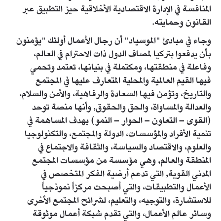
المنافسة في الإدارة الاقتصادية الأخلاقية حيز التطبيق عبر
القانون وحمايته.
وجاء في مبادئ "الموسياد" أن رجال الأعمال أولئك "يؤمنون
بأن يدفعوا بتركيا لمصاف الدول ذات الاحترام في العالم،
وفاعلة في منطقتها، ومكتملة في بنيانها، تعتمد وتحمي
فيها القيم العالمية والمحلية المتعارف عليها في المجتمع
والتاريخ، وتؤمن فيها السعادة والرفاهية، والأمن والسلام،
والعدالة والمساواة، والحق والحقوق, وأنها منصة توحد
(القوى – التعاون – الحوار – النمو) بهدف المساهمة في
تنمية الأفراد والمؤسسات، الدولة والمجتمع، والتكنولوجيا
والعلوم، والاقتصاد والسياسة، والثقافة والاجتماع في
المنطقة والعالم, وهي مؤسسة من مؤسسات المجتمع
المدني القوية, التي تدعم أرضية الفكر المتخصص في
الأعمال والتطبيقات، والتي أصبحت مركزاً نموذجياً
للاستشارة، والتوجيه، والتعليم، لشرائح المجتمع الأخرى
وسائر عالم الأعمال، والتي تقدم شبكة أعمال موثوقة