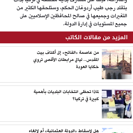
والشراكة، فإننا على مشارف بداية مختلفة في تركيا بدأت
بتقلد رجب طيب أردوغان الحكم، وستلحقها الكثير من
التغيرات وجميعها في صالح المحافظين الإسلاميين على
جميع المستويات في إدارة الدولة.
المزيد من مقالات الكاتب
من عاصمة «الفاتح» إلى أكناف بيت
المقدس.. ليالي مرابطات الأقصى تروي
حَكايا العودة
لماذا تحظى انتخابات البلديات بأهمية
كبيرة في تركيا؟
هل لإسقاط «الدولة العثمانية» أم لإلغاء