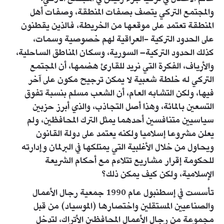
والمجتمع التركي يتصف بصفات المنطقة، وصفات أهل
المنطقة تعتمد على موقعها من الخريطة، فالذين يقطنون
على الحدود التركية -العراقية لهم خصوصية وسمات،
كذلك الحدود التركية– السورية، وسكان المناطق الساحلية،
والأرياف، الفكرة التي نريد للقارئ هضمها، أن المجتمع
التركي له خلطة شعبية لا يمكن ترجيح مكون على آخر
فيها، ولكن التشابه العام، أن الشعب مسلم بنسبة تفوق
التسعين بالمائة، وهذا أصل التجاذب، والذي أبرز حزبين
سياسيين متنافسين أحدهما يمثل الترك المحافظين، ولم
يعلن مشروعا إسلاميا ولكنه يعتمد على دولة القانون
ويحاول من خلال الأغلبية التي يمتلكها في البرلمان وإدارته
للحكومة إقرار مشاريع تتلاءم مع أحكام الشريعة
الإسلامية، ولكن كيف يمكن ذلك؟
تأسست في إسطنبول عام 1990 جمعية رجال الأعمال
والصناعيين المستقلين واختصارها (الموسياد) من قبل
مجموعة من رجال الأعمال المحافظين الأتراك، لتدخل