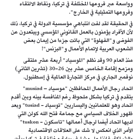
وواسعة عبر فروعها المختلفة في تركيا، ونقاط الالتقاء
وفروعها التمثيلية في الخارج".
في الحقيقة لقد لفت انتباهي مؤسسية الدولة في تركيا، ذلك
لأن الأفراد يؤمنون بالعمل القانوني المؤسسي ويبتعدون عن
الفوضى و"الفهلوة" التي باتت جزءا من إيمان بعض
الشعوب العربية لإتمام الأعمال و"البزنس"!
منذ العام 90 وقد نظم "الموسياد" أربعة عشر ملتقى
ومزمع إقامة الخامس عشر بين 26-30 (تشرين الثاني)
نوفمبر الجاري في مركز التجارة العالمية في إسطنبول.
اتحاد رجال الأعمال المحافظين "موسياد – musiad"
يتقدم في تركيا بشكل ملحوظ رغم المنافسة بينه وبين أقدم
اتحاد وهو للعلمانيين واليساريين "توسياد - tusiad" وبعد
ظهور الخلاف السياسي مع جماعة فتح الله كولن التي
لديها اتحاد أيضا لرجال أعمالها "تاسكون - tuskon"
الأمر الذي انعكس لا شك على العلاقات الاقتصادية