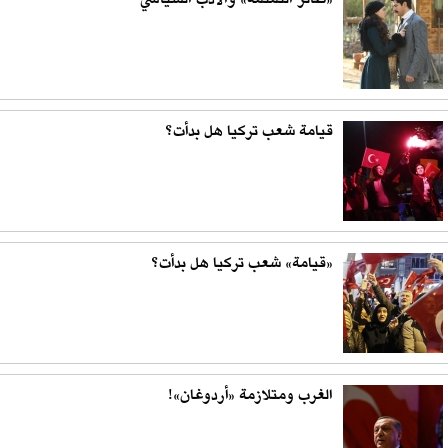
«طائر النمنمة» والأدب السياسي
قيامة شعب تركيا هل بدأت؟
«قيامة» شعب تركيا هل بدأت؟
الغرب ومتلازمة «أردوغان»!