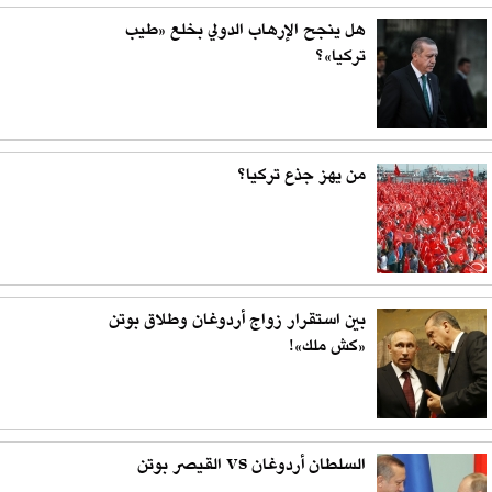
هل ينجح الإرهاب الدولي بخلع «طيب
تركيا»؟
من يهز جذع تركيا؟
بين استقرار زواج أردوغان وطلاق بوتن
«كش ملك»!
السلطان أردوغان VS القيصر بوتن