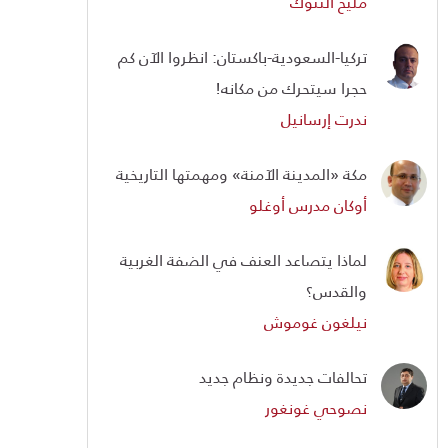
مليح ألتنوك
تركيا-السعودية-باكستان: انظروا الآن كم
حجرا سيتحرك من مكانه!
ندرت إرسانيل
مكة «المدينة الآمنة» ومهمتها التاريخية
أوكان مدرس أوغلو
لماذا يتصاعد العنف في الضفة الغربية
والقدس؟
نيلغون غوموش
تحالفات جديدة ونظام جديد
نصوحي غونغور