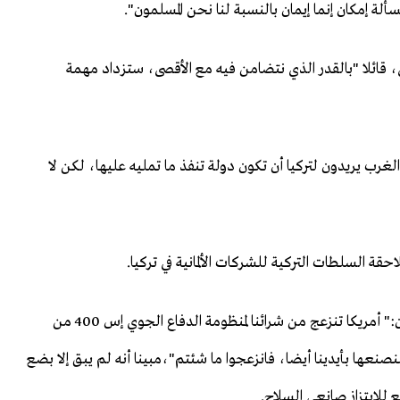
لة إمكان إنما إيمان بالنسبة لنا نحن المسلمون".
، قائلا "بالقدر الذي نتضامن فيه مع الأقصى، ستزداد مهمة
غرب يريدون لتركيا أن تكون دولة تنفذ ما تمليه عليها، لكن لا
ة السلطات التركية للشركات الألمانية في تركيا.
وحول شراء تركيا منظومة إس 400 من روسيا تابع أردوغان:" أمريكا تنزعج من شرائنا لمنظومة الدفاع الجوي إس 400 من
نعها بأيدينا أيضا، فانزعجوا ما شئتم"،مبينا أنه لم يبق إلا بضع
للابتزاز صانعي السلاح.