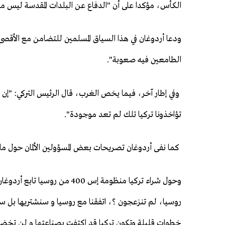
الكأس، مؤكدا على أن "الدفاع عن البلدات المقدسة ليس مسأ
ودعا أردوغان في هذا السياق المسلمين للتضامن مع الأقصى
الطامعين فيه صعوبة".
وفي إطار آخر، فيما يخص الغرب، قال الرئيس التركي: "إن ال
تؤاخذونا تركيا تلك لم تعد موجودة".
كما نفى أردوغان تصريحات بعض المسؤولين الألمان حول ملاحق
روسيا، لم تنزعجون ؟، اتفقنا مع روسيا و سنشتريها بل سنص
خطوات قليلة وتكون تركيا قد اكتفت بصناعتها و لن تخضع 