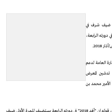
ول ضيف شرف في
وات المسلحة لدعم التصنيع المحلي "أفد 2018" في دورته الرابعة،
ارة العامة لدعم
م تدشين المعرض
الأمير محمد بن
ونقلت وكالة الأنباء السعودية الرسمية (واس)، عن المالكي، قوله إن "أفد 2018" في دورته الرابعة يستضيف للمرة الأولى ضيف