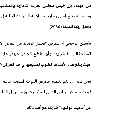
من جهته، بيّن رئيس مجلس الغرف التجارية والصناعية
ودعم التصنيع المحلي وتطوير مساهمة الشركات المحلية في 
يحقق رؤية المملكة (2030).
وأوضح الراجحي أن المعرض "يحمل العديد من الفرص الا
المسلحة التي نفتخر بها، وأن القطاع الخاص حريص على 
حيث يبلغ عدد الأصناف المطلوب تصنيعها في هذا المعرض 100000 فرصة".
قوتنا"، بمركز الرياض الدولي للمؤتمرات والمعارض في الع
هل أعجبك الموضوع؟ شاركه مع أصدقائك!