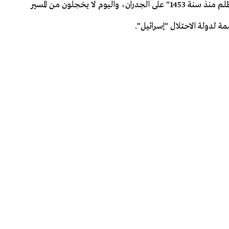
القائمة، وهؤلاء هم العاجزون الذين يكتبون عبارة "بدأ الظلم منذ سنة 1453" على الجدران، واليوم لا يخجلون من المسير
لدولة الاحتلال "إسرائيل".