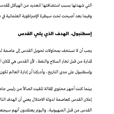
التي شهدتها بسبب استضافتها للعديد من الهياكل المقدسة
وفيما بعد أصبحت تحت سيطرة الإمبراطوية العثمانية في سنة 1517 واستمر ذلك إلى سنة
إسطنبول، الهدف الذي يلي القدس
يجب أن لا نستخف بمحاولات تحويل القدس إلى عاصمة لدولة 
المدارة من قبل تجّار السلاح والنفط، لأن القدس هي المكان
وإسطنبول على مدى التاريخ، وأدركنا أن إدارة العالم تك
بينما كنت أجهز محتوى المقالة تلقيت اتصالاً من رئيس جا
القدس من قبل الصهيونية، واليوم يعتقدون أنهم سيجعلو