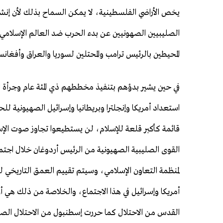
يخص الأراضي الفلسطينية، لا يمكن السماح بذلك لأن إنشا
الصليبيين الصهونيين عن بدء الحرب ضد العالم الإسلامي، 
المحيطين بالرئيس ترامب والمحتلين لسوريا والعراق وأفغانستا
في حين يشير بدؤهم بتنفيذ مخططهم ذي المئة عام وجرأة ال
استعداد أمريكا وإنجلترا وبريطانيا وإسرائيل الصهيونية ل
قائمة كأكبر قلعة للإسلام، لن يستطيعوا تجاوز صوت الإ
القوى الصليبية الصهيونية من الرئيس أردوغان خلال اجتماع 13 ديسمبر/كانون الأول في و
لمنظمة التعاون الإسلامي، وسيتم تقييم العمق التاريخي 
أمريكا وإسرائيل في هذا الاجتماع، والخلاصة من ذلك هي أ