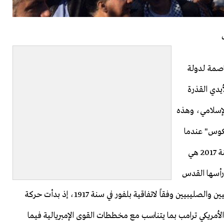
صمة لدولة
يدي القذرة
لإسلامي، وهذه
سكوس" عندما
قال: "ستأتي الحرب العالمية الثالثة مرحلة تلو الأخرى"، سنة 2017 هي
ة وعلى رأسها القدس
من قبل إسرائيل التي ظلت تحت حماية إنجلترا ثم الإفنجيليين والصليبيين وفقاً لاتفاقية بلفور في سنة 1917، إذ بدأت حركة
أمريكي ترامب بما يتناسب مع مخططات القوى الإمبريالية فيما