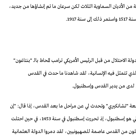
 من الأديان السماوية الثلاث لكن سرعان ما تم إنشاؤها من جديد،
 1917.
الاحتلال من قبل الرئيس الأمريكي ترامب المحاط بالـ "بنتاغون"
 الذي تتمثل فيه الإنسانية، لقد شاهدنا ما حدث في القدس
ون لدى من يدير القدس وإسطنبول.
معة "تشانكيري" وتحدث لي عن مراحل ما بعد القدس، إذا قال: "إن
إعلان القدس كعاصمة لدولة الاحتلال يعني أن الهدف التالي هو إسطنبول، إذ تحررت إسطنبول في سنة 1453، في حين احتلت
ن من القدس عاصمة للصهيونيين، لقد دمروا الدولة العثمانية