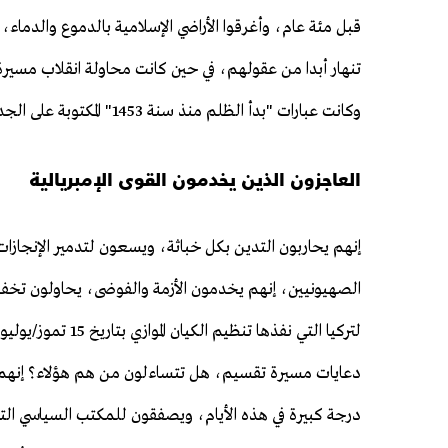
قبل مئة عام، وأغرقوا الأراضي الإسلامية بالدموع والدماء،
تنهار أبدا من عقولهم، في حين كانت محاولة انقلاب مسير
وكانت عبارات "بدأ الظلم منذ سنة 1453" المكتوبة على الجدران دليلاً يوضّج كل شيء".
العاجزون الذين يخدمون القوى الإمبريالية
إنهم يحاربون التدين بكل خباثة، ويسعون لتدمير الإنجاز
الصهيونيين، إنهم يخدمون الأزمة والفوضى، يحاولون تخفي
دعايات مسيرة تقسيم، هل تتساءلون من هم هؤلاء؟ إنهم 
درجة كبيرة في هذه الأيام، ويصفقون للمكتب السياسي الت