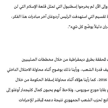
 وإلى الآن لم يخرجوا إسطنبول التي تمثل قلعة الإسلام التي لن
ة تقسيم التي استهدفت الرئيس أردوغان آخر مبادرات هذا الفكر،
ات المحققة بطرق ديمقراطية من خلال مخططات الصليبيين
ف قدرة الشعب، ورأينا ذلك بوضوح أثناء محاولة الاحتلال الداخلي
لتركيا التي نفذها تنظيم الكيان الموازي بتاريخ 15 تموز/يوليو 2016، كما رأينا هؤلاء أثناء محاولة إسقاط الحكومة من خلال
بقايا جورج سوروس، ونلاحظ أنهم يحبون كمال كليجدار أوغلو إلى
ابع لحزب الشعب الجمهوري نتيجة دعمه المباشر للإجراءات