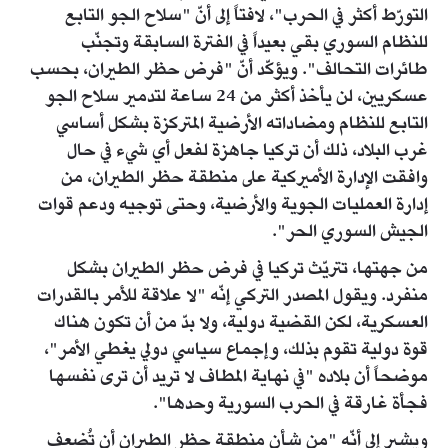
التورّط أكثر في الحرب"، لافتاً إلى أنّ "سلاح الجو التابع
للنظام السوري بقي بعيداً في الفترة السابقة وتجنّب
طائرات التحالف". ويؤكّد أنّ "فرض حظر الطيران، بحسب
عسكريين، لن يأخذ أكثر من 24 ساعة لتدمير سلاح الجو
التابع للنظام ومضاداته الأرضية المتركزة بشكل أساسي
غرب البلاد، ذلك أن تركيا جاهزة لفعل أي شيء في حال
وافقت الإدارة الأميركية على منطقة حظر الطيران، من
إدارة العمليات الجوية والأرضية، وحتى توجيه ودعم قوات
الجيش السوري الحر".
من جهتها، تتريّث تركيا في فرض حظر الطيران بشكل
منفرد. ويقول المصدر التركي إنّه "لا علاقة للأمر بالقدرات
العسكرية، لكن القضية دولية، ولا بدّ من أن تكون هناك
قوة دولية تقوم بذلك، وإجماع سياسي دولي يغطي الأمر"،
موضحاً أن بلاده "في نهاية المطاف لا تريد أن ترى نفسها
فجأة غارقة في الحرب السورية وحدها".
ويشير إلى أنّه "من شأن منطقة حظر الطيران أن تُضعف