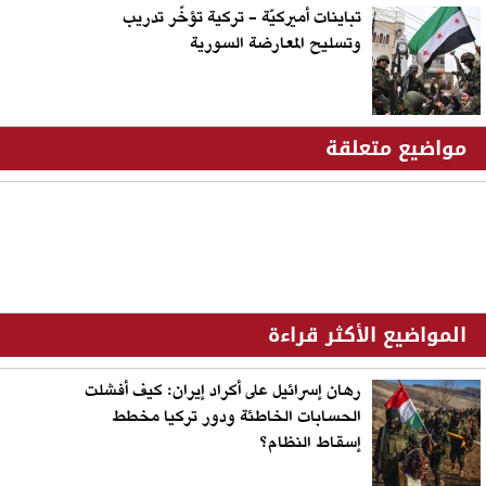
تباينات أميركيّة - تركية تؤخّر تدريب
وتسليح المعارضة السورية
مواضيع متعلقة
المواضيع الأكثر قراءة
رهان إسرائيل على أكراد إيران: كيف أفشلت
الحسابات الخاطئة ودور تركيا مخطط
إسقاط النظام؟