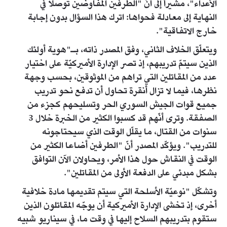
الأعداء"، مشيراً إلى أنّ "الطرفين المفاوضين توصلا في
النهاية إلى معادلة فحواها: اترك هذا السؤال بدون إجابة
خارج الاتفاقية".
ويتعلّق الخلاف الثاني، وفق المصدر ذاته، بـ"هوية أولئك
الذين سيتمّ تدريبهم، إذ تصر الإدارة الأميركيّة على اختيار
عدد من المقاتلين التي تراهم من الموثوقين، بحسب وجهة
نظرها، فيما لا تزال أنقرة تحاول أن تدفع نحو تدريب
جميع قوات الجيش السوري الحر وتسليحهم كجزء من
الصفقة. وترى أنّهم قد كسبوا الكثير من الخبرة خلال 3
سنوات من القتال، ما يقلّل الوقت الذي سيحتاجونه
للتدريب". ويؤكّد المصدر أنّ "الطرفين أضاعا الكثير من
الوقت في النقاش حول هذا الأمر، ويحاولان الآن التوافق
بشكل مبدئي على الدفعة الأولى من المقاتلين".
وتشكّل "نوعيّة الأسلحة التي سيتم تقديمها مادة خلافية
أخرى، إذ تخشى الإدارة الأميركية أن يوجّه المقاتلون الذين
ستقوم بتدريبهم السلاح إليها في وقت ما، في سيناريو شبيه