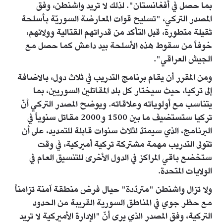
بما حصل في أفغانستان". لذلك لا تريد واشنطن، وفق
المصدر التركي، "تسليح قوات المعارضة السوريّة بأسلحة
ثقيلة متطورة، قبل التأكد من قدراتهم القتالية وولائهم،
خوفاً من سقوط هذه الأسلحة بيد داعش كما حصل مع
الجيش العراقي".
ومن المقرر أن يقام برنامج التدريب في ثلاث دول، بالاضافة
إلى تركيا، حيث سيختار كل بلد المقاتلين السوريين، بما
يتناسب مع أولوياته وعلاقاته. ويوضح المصدر التركي أنّ
تركيا ستستضيف ما بين 1500 و2000 مقاتل سنوياً في
البرنامج، الذي سيمتدّ لثلاث سنوات قابلة للتمديد، على أن
تتولى التدريب مهمة مشتركة تركية أميركية، في وقت
ستخضع باقي المراكز في الدول الأخرى للتنسيق العام في
الولايات المتحدة.
ولا تزال واشنطن "متردّدة" حيال فرض منطقة آمنة تزامناً
مع حظر جوي في المناطق السورية القريبة من الحدود
التركية، وفق المصدر الذي يرى أنّ "الإدارة الأميركية لا تريد