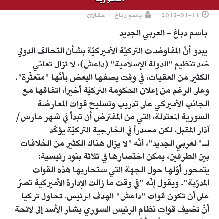
2015-01-11
باسم دباغ
مقالات
باسم دباغ - العربي الجديد
يبدو أنّ المفاوضات التركيّة الأميركيّة بشأن التحالف الدولي
ضد تنظيم "الدولة الإسلامية" (داعش)، لا تزال تعاني
الكثير من العقبات، في وقت يصفها البعض بأنّها "متعثّرة".
وعلى الرغم من إعلان الحكومة التركيّة أخيراً، اتفاقها مع
الجانب الأميركي على تدريب وتسليح قوات المعارضة
السورية المعتدلة، التي من المفترض أن تبدأ في شهر مارس/
آذار المقبل، لكن مصدراً في الخارجية التركيّة يؤكّد
لـ"العربي الجديد"، أنّه "لا يزال هناك الكثير من الخلافات
بين الطرفين، يمكن اختصارها في ثلاثة بنود رئيسية:
يتمحور أوّلها حول الجهة التي ستحاربها هذه القوات
المدرّبة". ويقول إنّه "في وقت ما زالت الإدارة الأميركية تصرّ
على أن تكون قوات "داعش" الهدف الرئيس، تحاول تركيا
أنّ تضيف قوات نظام الرئيس السوري بشار الأسد إلى لائحة