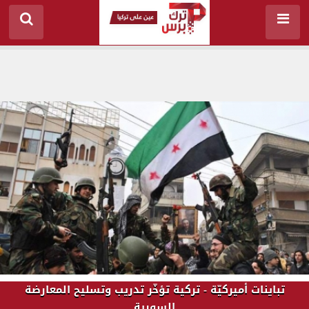
تباينات أميركيّة - تركية تؤخّر تدريب وتسليح المعارضة
السورية