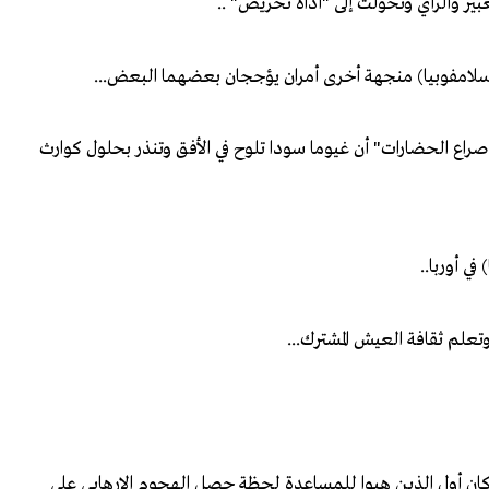
ر والرأي وتحولت إلى "أداة تحريض" ..
إسلامفوبيا) منجهة أخرى أمران يؤججان بعضهما البعض...
أمريكي "صامويل هنتنجتون" في 1996 نظرية "صراع الحضارات" أن غيوما سودا تلوح في الأفق وتنذر بحلول كوارث
في أوربا..
وتعلم ثقافة العيش المشترك...
ان أول الذين هبوا للمساعدة لحظة حصل الهجوم الإرهابي على