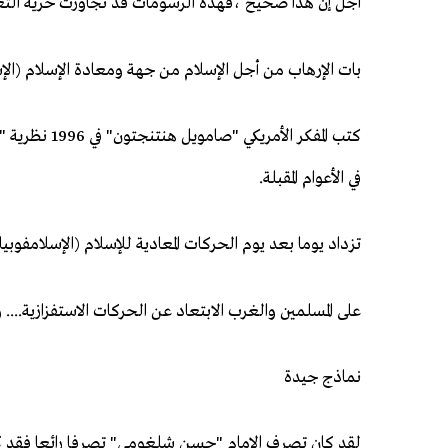
أجل إن هذا صحيح ،فهذه الرسومات قد تجاوزت حرية التعبي
بات الإرهاب من أجل الإسلام من جهة ومعادة الإسلام (ال
كتب المفكر ال
في الأعوام المقبلة.
تزداد يوما بعد يوم الحركات المعادية للإسلام (الإسلامفوبيا) 
على المسلمين والغرب الابتعاد عن الحركات الاستفزازية.... 
نماذج جيدة
لقد كان تصرف الامام "حسن شلغومي" تصرفا رائعا فقد ك