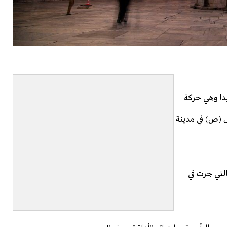
يدا وهي حركة
ول (ص) في مدينة
التي جرت في