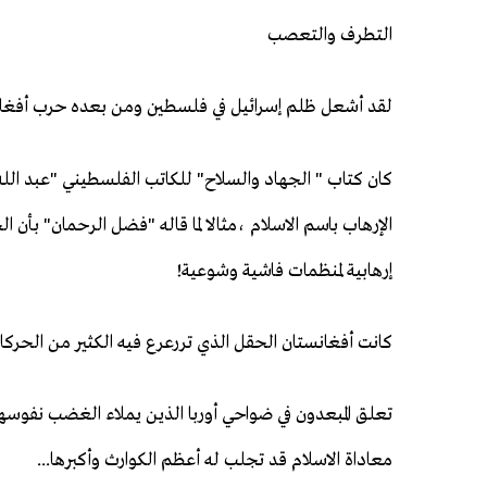
التطرف والتعصب
لقد أشعل ظلم إسرائيل في فلسطين ومن بعده حرب أفغا
كان كتاب " الجهاد والسلاح" للكاتب الفلسطيني "عبد الله 
الإرهاب باسم الاسلام ،مثالا لما قاله "فضل الرحمان" بأن
إرهابية لمنظمات فاشية وشوعية!
كانت أفغانستان الحقل الذي تررعرع فيه الكثير من الحركات
تعلق المبعدون في ضواحي أوربا الذين يملاء الغضب نفوسهم 
معاداة الاسلام قد تجلب له أعظم الكوارث وأكبرها...