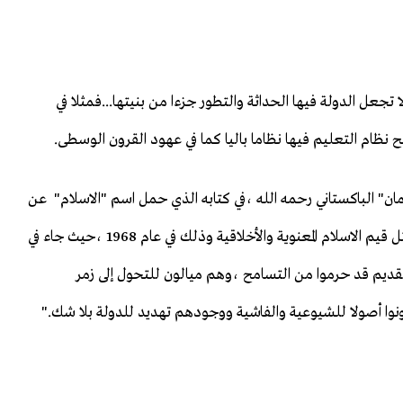
عل الدولة فيها الحداثة والتطور جزءا من بنيتها...فمثلا في
نظام التعليم فيها نظاما باليا كما في عهود القرون الوسطى.
ان" الباكستاني رحمه الله ،في كتابه الذي حمل اسم "الاسلام" عن
الوضع الذي آل إليه الاسلام بسبب تركه للتصوف الذي يمثل قيم الاسلام المعنوية والأخلاقية وذلك في عام 1968 ،حيث جاء في
ديم قد حرموا من التسامح ،وهم ميالون للتحول إلى زمر
وا أصولا للشيوعية والفاشية ووجودهم تهديد للدولة بلا شك."