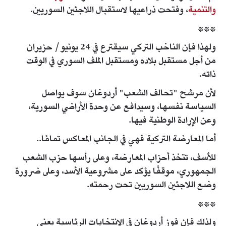
والتنمية
، وفتحت ذراعيها لاستقبال اللاجئين السوريين.
***
ولهذا فإن الناخب التركي سيقترع في 24 يونيو/ حزيران
من أجل مستقبل بلاده ومستقبل الملف السوري في الوقت
ذاته.
لأن مرشح "تحالف الشعب" أردوغان سوف يواصل
السياسة نفسها، وسيدافع عن وحدة الأراضي السورية،
وعن الإرادة الوطنية فيها.
أما المعارضة التركية فهي في الجانب المعاكس تمامًا..
للأسف، تتخذ أحزاب المعارضة، وعلى رأسها حزب الشعب
الجمهوري، موقفًا يؤكد على مشروعية الأسد، وعلى ضرورة
وضع اللاجئين السوريين تحت رحمته.
***
ولذلك فإن فوز أردوغان في الانتخابات الرئاسية يعني