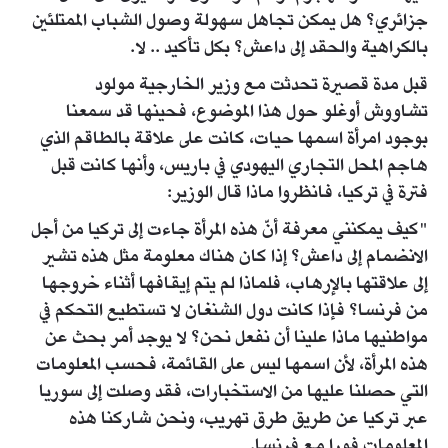
جزائري؟ هل يمكن تجاهل سهولة وصول الشباب الممتلئين
بالكراهية والحقد إلى داعش؟ بكل تأكيد .. لا.
قبل مدة قصيرة تحدثت مع وزير الخارجية مولود
تشاووش أوغلو حول هذا الموضوع، فحينها قد سمعنا
بوجود امرأة اسمها حيات، كانت على علاقة بالطاقم الذي
هاجم المحل التجاري اليهودي في باريس، وأنها كانت قبل
فترة في تركيا، فانظروا ماذا قال الوزير:
"كيف يمكنني معرفة أنّ هذه المرأة جاءت إلى تركيا من أجل
الانضمام إلى داعش؟ إذا كان هناك معلومة مثل هذه تشير
إلى علاقتها بالإرهاب، فلماذا لم يتم إيقافها أثناء خروجها
من فرنسا؟ فإذا كانت دول الشنغان لا تستطيع التحكم في
مواطنيها ماذا علينا أن نفعل نحن؟ لا يوجد أمر بحث عن
هذه المرأة، لأن اسمها ليس على القائمة، فحسب المعلومات
التي حصلنا عليها من الاستخبارات، فقد وصلت إلى سوريا
عبر تركيا عن طريق طرق تهريب، ونحن شاركنا هذه
المعلومات فورا مع فرنسا.