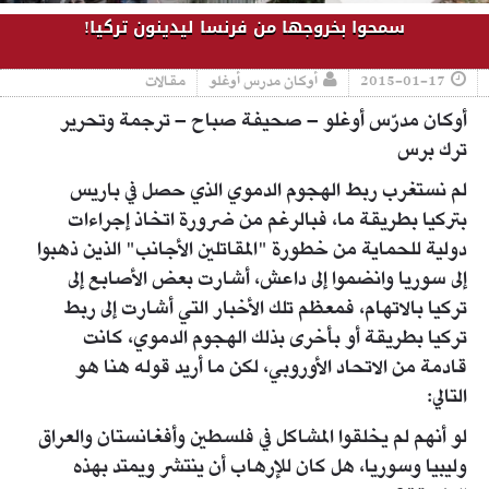
سمحوا بخروجها من فرنسا ليدينون تركيا!
2015-01-17
أوكان مدرس أوغلو
مقالات
أوكان مدرّس أوغلو – صحيفة صباح – ترجمة وتحرير
ترك برس
لم نستغرب ربط الهجوم الدموي الذي حصل في باريس
بتركيا بطريقة ما، فبالرغم من ضرورة اتخاذ إجراءات
دولية للحماية من خطورة "المقاتلين الأجانب" الذين ذهبوا
إلى سوريا وانضموا إلى داعش، أشارت بعض الأصابع إلى
تركيا بالاتهام، فمعظم تلك الأخبار التي أشارت إلى ربط
تركيا بطريقة أو بأخرى بذلك الهجوم الدموي، كانت
قادمة من الاتحاد الأوروبي، لكن ما أريد قوله هنا هو
التالي:
لو أنهم لم يخلقوا المشاكل في فلسطين وأفغانستان والعراق
وليبيا وسوريا، هل كان للإرهاب أن ينتشر ويمتد بهذه