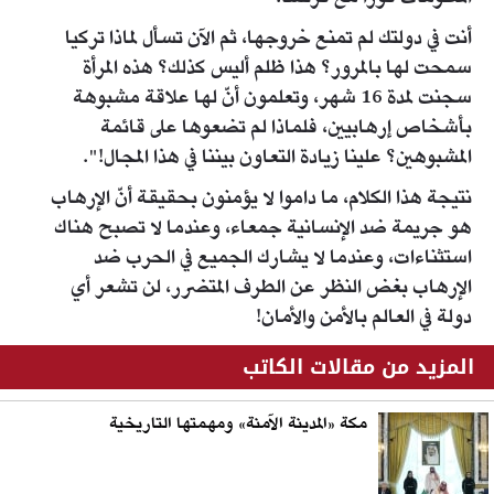
أنت في دولتك لم تمنع خروجها، ثم الآن تسأل لماذا تركيا
سمحت لها بالمرور؟ هذا ظلم أليس كذلك؟ هذه المرأة
سجنت لمدة 16 شهر، وتعلمون أنّ لها علاقة مشبوهة
بأشخاص إرهابيين، فلماذا لم تضعوها على قائمة
المشبوهين؟ علينا زيادة التعاون بيننا في هذا المجال!".
نتيجة هذا الكلام، ما داموا لا يؤمنون بحقيقة أنّ الإرهاب
هو جريمة ضد الإنسانية جمعاء، وعندما لا تصبح هناك
استثناءات، وعندما لا يشارك الجميع في الحرب ضد
الإرهاب بغض النظر عن الطرف المتضرر، لن تشعر أي
دولة في العالم بالأمن والأمان!
المزيد من مقالات الكاتب
مكة «المدينة الآمنة» ومهمتها التاريخية