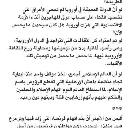
الطريقة؟
لو أنّ الدولة العميقة في أوروبا لم تحمي الأعراق التي
تخصها فقط، على حساب عرق المهاجرين أثناء الأزمة
الاقتصادية التي هزت أوروبا، هل كان سيحدث ما يحصل
الآن؟
لو تم احتواء كل الثقافات التي تتواجد في الدول الأوروبية،
وعلى رأسها ألمانيا، بدلا من تهميشها ومحاولة زرع الثقافة
الأوروبية فيها، لما حصل ما حصل من تهميش تلك
الأقليات.
لو أن العالم الإسلامي أجمع، اتخذ موقف واحد منذ البداية
تجاه منظمة داعش الإرهابية التي تقطع الرؤوس باسم
الإسلام، لما استطاع العالم اليوم اتهام الإسلام والمسلمين
والحُكم عليهم بأنهم إرهابيين قتلة ودينهم دين رعب.
***
أليس من الأجدر أنْ يتم اتهام فرنسا، التي وُلد فيها وترعرع
فيها منفذو الهجوم، وهم مواطنون فرنسيون من أصل