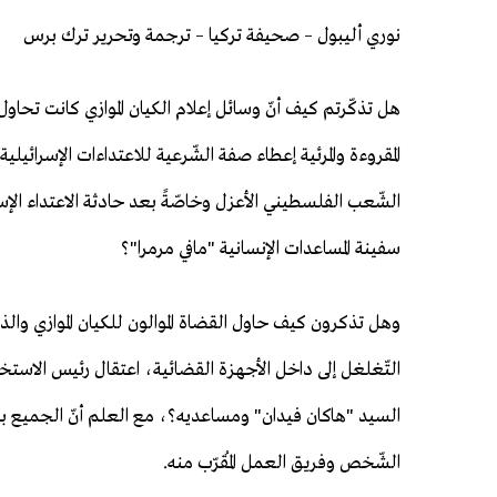
نوري أليبول – صحيفة تركيا – ترجمة وتحرير ترك برس
هل تذكّرتم كيف أنّ وسائل إعلام الكيان الموازي كانت تحاول
المقروءة والمرئية إعطاء صفة الشّرعية للاعتداءات الإسرائيلية 
الشّعب الفلسطيني الأعزل وخاصّةً بعد حادثة الاعتداء الإس
سفينة المساعدات الإنسانية "مافي مرمرا"؟
وهل تذكرون كيف حاول القضاة الموالون للكيان الموازي والذ
التّغلغل إلى داخل الأجهزة القضائية، اعتقال رئيس الاستخب
السيد "هاكان فيدان" ومساعديه؟، مع العلم أنّ الجميع بات ي
الشّخص وفريق العمل المُقرّب منه.