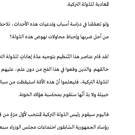
المعادية للدّولة التركية.
ولو تعمّقنا في دراسة أسباب وتدعيات هذه الأحداث، نلاحظ أن
من أجل ضربها وإحباط محاولات نهوض هذه الدّولة؟
لقد قام عناصر هذا التّنظيم بتوجيه عدّة إهاناتٍ للدّولة ا
خالقهم. والذين وقعوا في هذا الفخ من دون علم، عليهم أن يت
للدّولة التركية، فليعلموا أنّ هذه الأمّة استيقظت من سبا
خبيثة ولا بدّ أنّها ستقوم بمحاسبة هؤلاء الخونة.
فاليوم سيقوم رئيس الدّولة التركية المنتخب لأوّل مرّةٍ من
رؤساء الجمهورية السّابقون اجتماعات مجلس الوزراء سبعة ع