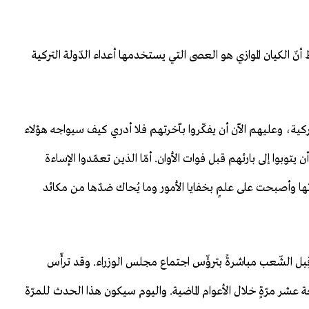
ّ الكيان الموازي هو العصى التي يستخدمها أعداء الدّولة التركية
لتركية، وعليهم الآن أن يفكّروا بآخرتهم فلا أدري كيف سيواجه هؤلاء
وبوا إلى بارئهم قبل فوات الأوان. أمّا الذين تعمّدوا الإساءة
تها وأصبحت على علمٍ بخفايا الأمور وما يُحاك ضدّها من مكائد
 قِبل الشّعب مباشرةً بترؤّس اجتماع مجلس الوزراء. وقد ترأّس
شر مرّةٍ خلال الأعوام الماضية. واليوم سيكون هذا الحدث للمرّة