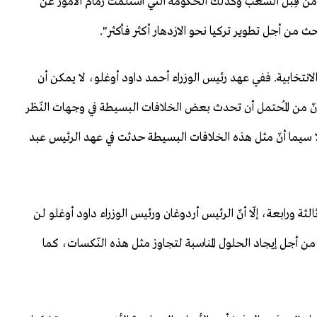
من قِبل الشّعب وكذلك الحكومة التي استلمت زمام الأمور عن
 من أجل تطوير تركيا نحو الازدهار أكثر فأكثر".
الانتخابية. ففي عهد رئيس الوزراء أحمد داود أوغلو، لا يمكن أن
 أنّ من المُحتمل أن تحدث بعض الخلافات البسيطة في وجهات النّظر
 سيما أنّ مثل هذه الخلافات البسيطة حدثت في عهد الرئيس عبد
لثة ورابعة، إلّا أنّ الرئيس أردوغان ورئيس الوزراء داود أوغلو لن
من أجل إيجاد الحلول المناسبة لتجاوز مثل هذه النّكسات، كما