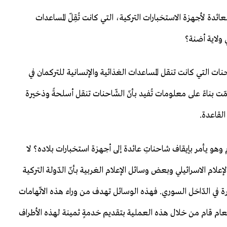
دة لأجهزة الاستخبارات التركية، التي كانت تُقِلّ المساعدات
 ولاية أضنة؟
نات التي كانت تنقل المساعدات الغذائية والإنسانية للتركمان في
مّت بناءً على معلومات تُفيد بأنّ الشّاحنات تنقل أسلحةً وذخيرة
القاعدة.
ام وهو يأمر بإيقاف شاحناتِ عائدة إلى أجهزة استخبارات بلاده؟ لا
إعلام الاسرائيلي وبعض وسائل الإعلام الغربية بأنّ الدّولة التركية
ة في الدّاخل السوري. فهذه الوسائل تهدف من وراء هذه الاتّهامات
 العام قام من خلال هذه العملية بتقديم خدمةٍ ثمينة لهذه الأطراف