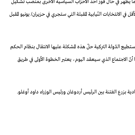
ّما يظهر في حال فوز أحد الأحزاب السياسية الأخرى بمنصب تشكيل
قل في الانتخابات النّيابية المقبلة التي ستجري في حزيران/ يونيو المقبل
ستطيع الدّولة التركية حلّ هذه المشكلة عليها الانتقال بنظام الحكم
يما أنّ الاجتماع الذي سيعقد اليوم، يعتبر الخطوة الأولى في طريق
دية بزرع الفتنة بين الرئيس أردوغان ورئيس الوزراء داود أوغلو.