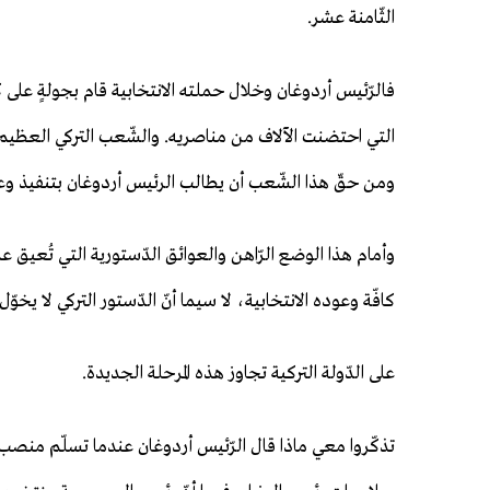
الثّامنة عشر.
فالرّئيس أردوغان وخلال حملته الانتخابية قام بجولةٍ على كاف
التي احتضنت الآلاف من مناصريه. والشّعب التركي العظيم صد
ومن حقّ هذا الشّعب أن يطالب الرئيس أردوغان بتنفيذ وعود
وأمام هذا الوضع الرّاهن والعوائق الدّستورية التي تُعي
كافّة وعوده الانتخابية، لا سيما أنّ الدّستور التركي لا يخو
على الدّولة التركية تجاوز هذه المرحلة الجديدة.
تذكّروا معي ماذا قال الرّئيس أردوغان عندما تسلّم منصب 