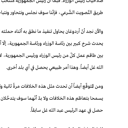
صلاحيات رئيس الوزراء. فبما أنّ رئيس الجمهورية منتخب 
طريق التّصويت الشّرعي، فإنّنا سوف نجلس ونتحاور ونتباحث
والآن نجد أنّ أردوغان يحاول تنفيذ ما نطق به أثناء حملته 
يحدث شرخ كبير بين رئاسة الوزراء ورئاسة الجمهورية، إلّا
بين طاقم عمل كلّ من رئيس الوزراء ورئيس الجمهورية، لا
الله غل أيضاً. وهذا أمر طبيعي يحصل في أي بلد أخرى.
ومن المتوقّع أيضاً أن تحدث مثل هذه الخلافات مرةً ثانية وثا
يسمحا بتعاظم هذه الخلافات ولا بدّ أنّهما سوف يتدخّلان 
حصل في عهد الرئيس عبد الله غل سابقاً.