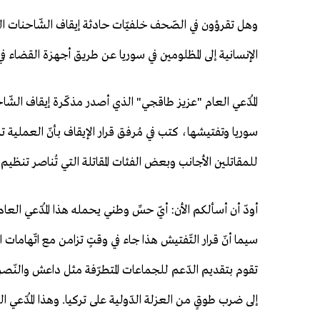
وهل تقرؤون في الصّحف خلفيّات حادثة إيقاف الشّاحنات العائ
الإنسانية إلى المظلومين في سوريا عن طريق أجهزة القضاء في
المُدّعي العام "عزيز طاقجي" الذي أصدر مذكّرة إيقاف الشّاح
سوريا وتفتيشها، كتب في مُرفق قرار الإيقاف بأنّ العملية ت
للمقاتلين الأجانب وبعض الفئات المقاتلة التي تُناصر تنظيم 
أودّ أن أسألكم الأن: أيّ حسِّ وطني يحمله هذا المُدّعي الع
سيما أنّ قرار التّفتيش هذا جاء في وقتٍ تزامن مع اتّهامات ال
تقوم بتقديم الدّعم للجماعات المتطرّفة مثل داعش والنّصر
إلى ضرب طوقٍ من العزلة الدّولية على تركيا. وهذا المُدّعي