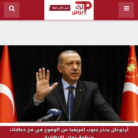
أردوغان يحذر جنوب إفريقيا من الوقوع في فخ خطابات
منظمة غولن الإرهابية