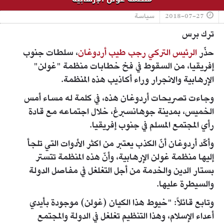
2018-07-27
سياسة
ترك برس
حذّر
الرئيس التركي رجب طيب أردوغان
، سلطات جنوب
إفريقيا، من السقوط في فخ خطابات منظمة "غولن"
الإرهابية والانجرار وراء أكاذيب هذه المنظمة.
وجاءت تصريحات أردوغان هذه، في كلمة له مساء أمس
الخميس، بمدينة جوهانسبرغ، خلال اجتماعه مع قادة
رأي المجتمع المسلم في جنوب إفريقيا.
وأكّد أردوغان أنّ الكذب يعتبر من اكثر الأدوات التي تلجأ
إليها منظمة غولن الإرهابية، وأنّ هذه المنظمة تتستر
بستار الدين والخدمة من أجل التغلغل في مفاصل الدولة
والسيطرة عليها.
وتابع قائلاً: "خيوط هذا الكيان (غولن) موجودة بأيدي
أعداء الإسلام، وهذا التنظيم تغلغل في الدولة والمجتمع