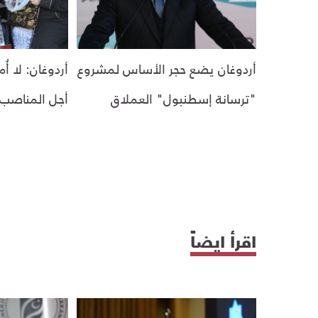
أردوغان يضع حجر الأساس لمشروع
أردوغان: لا أ
"ترسانة إسطنبول" العملاق
أجل المناصب ب
اقرأ ايضاً