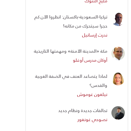
مليح ألتنوك
تركيا-السعودية-باكستان: انظروا الآن كم
حجرا سيتحرك من مكانه!
ندرت إرسانيل
مكة «المدينة الآمنة» ومهمتها التاريخية
أوكان مدرس أوغلو
لماذا يتصاعد العنف في الضفة الغربية
والقدس؟
نيلغون غوموش
تحالفات جديدة ونظام جديد
نصوحي غونغور