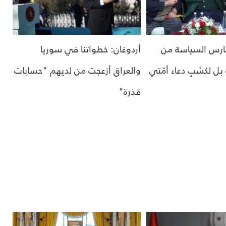
ُمارس السياسة من
أردوغان: خطواتنا في سوريا
ل لكسْبِ دعاء أمّتي
والعراق أزعجت من لديهم "حسابات
قذرة"