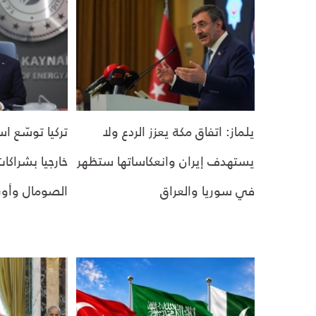
يلماز: اتفاق مكة يعزز الردع ولا
تركيا توسّع اس
يستهدف إيران وانعكاساتها ستظهر
خارجيا بشراكا
في سوريا والعراق
الصومال وأور