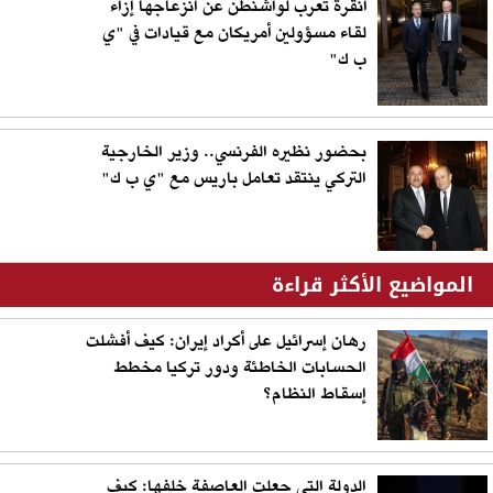
أنقرة تعرب لواشنطن عن انزعاجها إزاء
لقاء مسؤولين أمريكان مع قيادات في "ي
ب ك"
بحضور نظيره الفرنسي.. وزير الخارجية
التركي ينتقد تعامل باريس مع "ي ب ك"
المواضيع الأكثر قراءة
رهان إسرائيل على أكراد إيران: كيف أفشلت
الحسابات الخاطئة ودور تركيا مخطط
إسقاط النظام؟
الدولة التي جعلت العاصفة خلفها: كيف