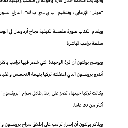
والولايات المتحدة خلال فترة وجوده في المنصب وكيفية تع
"غولن" الإرهابي، وتنظيم "ب ي د/ي ب ك"، الذراع السوري لـ
ويقدم الكتاب صورة مفصلة لكيفية نجاج أردوغان في الوصول 
سلطة ترامب المباشرة.
ويوضح بولتون أن المرة الوحيدة التي شعر فيها ترامب با
أندرو برونسون الذي اعتقلته تركيا بتهمة التجسس والقيام بأن
وكانت تركيا حينها، تصرّ على ربط إطلاق سراح "برونسون" ب
أكثر من 20 عاما.
ويذكر بولتون أن إصرار ترامب على إطلاق سراح برونسون واست