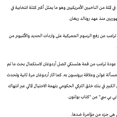
الكنيسة الإنجيلية التي يتبع لها برونسون، يمثلون نحو 26 في المئة من الناخبين الأمريكيين وهو ما يمثل أكبر كتلة انتخابية في
وريين منذ عهد رونالد ريغان.
رامب عن رفع الرسوم الجمركية على واردات الحديد والألمنيوم من
د عودة ترامب من قمة هلسنكي اتصل أردوغان لاستكمال بحث ما تم
سألة غولن وعلاقة برونسون به. كما اثار أردوغان مرة ثانية وتحدث
لكبير في بنك خلق التركي الحكومي بتهمة الاحتيال المالي عبر انتهاك
"بي بي سي" عن "كتاب بولتون.
لي هي جزء من مؤامرة ضدها.