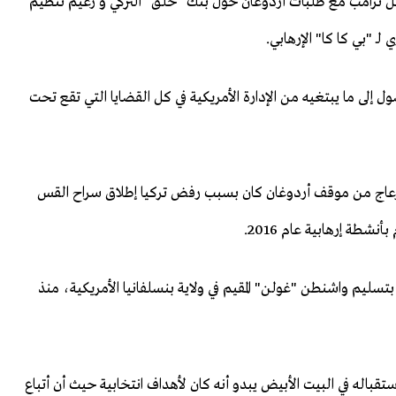
امل ترامب مع طلبات أردوغان حول بنك "خلق" التركي و زعيم تنظيم
 "بي كا كا" الإرهابي.
إلى ما يبتغيه من الإدارة الأمريكية في كل القضايا التي تقع تحت
لانزعاج من موقف أردوغان كان بسبب رفض تركيا إطلاق سراح القس
شطة إرهابية عام 2016.
تسليم واشنطن "غولن" المقيم في ولاية بنسلفانيا الأمريكية، منذ
قباله في البيت الأبيض يبدو أنه كان لأهداف انتخابية حيث أن أتباع