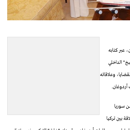
، عبر كتابه
خ" الداخلي
قضايا، وعلاقاته
أردوغان.
ن سوريا
ة بين تركيا