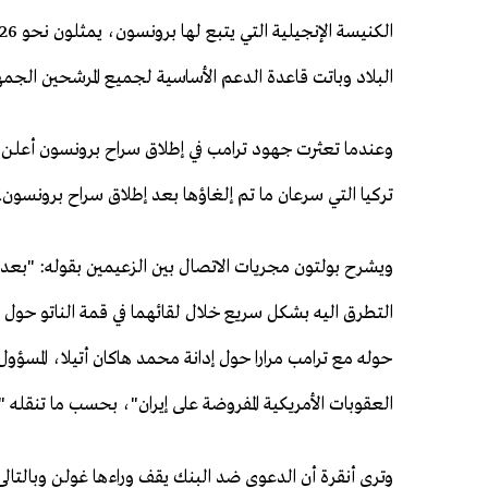
البلاد وباتت قاعدة الدعم الأساسية لجميع المرشحين الجمه
وعندما تعثرت جهود ترامب في إطلاق سراح برونسون أعلن ت
تركيا التي سرعان ما تم إلغاؤها بعد إطلاق سراح برونسون.
ويشرح بولتون مجريات الاتصال بين الزعيمين بقوله: "بع
التطرق اليه بشكل سريع خلال لقائهما في قمة الناتو حول م
حوله مع ترامب مرارا حول إدانة محمد هاكان أتيلا، المسؤول ا
العقوبات الأمريكية المفروضة على إيران"، بحسب ما تنقله 
وترى أنقرة أن الدعوى ضد البنك يقف وراءها غولن وبالتا