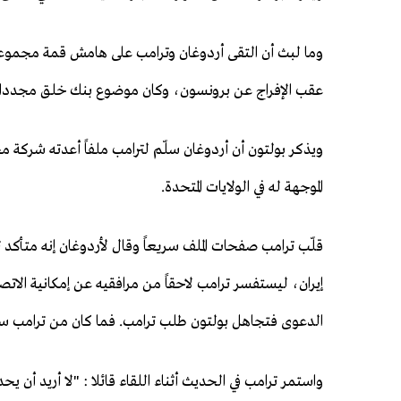
عقب الإفراج عن برونسون، وكان موضوع بنك خلق مجددا ع
ويذكر بولتون أن أردوغان سلّم لترامب ملفاً أعدته شركة مح
الموجهة له في الولايات المتحدة.
قلّب ترامب صفحات الملف سريعاً وقال لأردوغان إنه متأكد ت
إيران، ليستفسر ترامب لاحقاً من مرافقيه عن إمكانية الاتص
الدعوى فتجاهل بولتون طلب ترامب. فما كان من ترامب سوى 
واستمر ترامب في الحديث أثناء اللقاء قائلا : "لا أريد أن يح