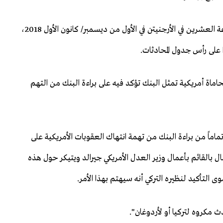
وما لبث أن التقى أردوغان وترامب على هامش قمة مجموعة العشرين في الأرجنيتن في الأول من ديسمبر/ كانون الأول 2018،
لى رأس جدول المحادثات.
اماة أمريكية تمثل البنك تؤكد فيه على براءة البنك من التهم
ماماً من براءة البنك من تهمة انتهاك العقوبات الأمريكية على
ال بالقائم بأعمال وزير العدل الأمريكي جيرالد ويتيكر حول هذه
التأكيد لنظيره التركي أنه سيهتم بهذا الأمر.
دث مكروه لتركيا أو لأردوغان".