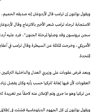
ويقول بولتون إن ترامب قال لأردوغان إنه صديقه الحميم،
الاستجابة لرجاء ترامب شعر الأخير بالانزعاج وقال لأردوغ
سجن برونسون وقد وصلوا لمرحلة الجنون"، فرد عليه أردغا
الأمريكي، وخرجت المكالمة عن السيطرة وقال ترامب في أعقاب
المتحدة.
وبعد فرض عقوبات على وزيري العدل والداخلية التركيين بع
العقوبات لأن فيها إهانة لتركيا حسب رأيه وكان يفضل زيادة 
من تركيا وهو ما جرى وتم الإعلان عنه لاحقاً عبر تغريدة لت
ويقول بولتون إن كل الجهود الدبلوماسية فشلت في إطلاق 