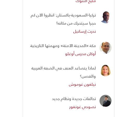
مليح ألتنوك
تركيا-السعودية-باكستان: انظروا الآن كم
حجرا سيتحرك من مكانه!
ندرت إرسانيل
مكة «المدينة الآمنة» ومهمتها التاريخية
أوكان مدرس أوغلو
لماذا يتصاعد العنف في الضفة الغربية
والقدس؟
نيلغون غوموش
تحالفات جديدة ونظام جديد
نصوحي غونغور