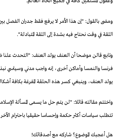
وعقول المسلمين كافة في جميع أنحاء العالم.
ومضى بالقول: "إن هذا الأمر لا يرفع فقط جدران الفصل بين
الثقة في وقت نحتاج فيه بشدة إلى الثقة المتبادلة".
وتابع قالن موضحا أن العنف يولد العنف: "التحدث علنا ضد 
فرنسا والنمسا وأماكن أخرى، إنه واجب مدني وسياسي نبذ 
يولد العنف، وينبغي كسر هذه الحلقة المفرغة بكافة أشكاله
واختتم مقالته قائلا: "لن يتم حل ما يسمى المسألة الإسلا
تتطلب سياسات أكثر حكمة وإحساسا حقيقيا باحترام الآخر، وا
هل أعجبك الموضوع؟ شاركه مع أصدقائك!