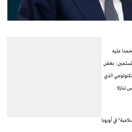
محمدا عليه
المسلمين، بغض
لتكنولوجي الذي
 تنازلا
لامية" في أوروبا