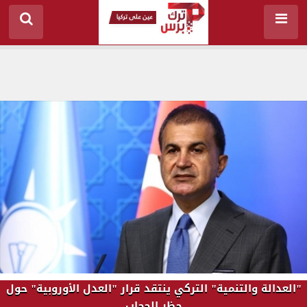
"العدالة والتنمية" التركي ينتقد قرار "العدل الأوروبية" حول
حظر الحجاب