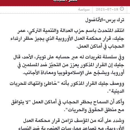
2021-07-18
سياسة
ترك برس-الأناضول
انتقد المتحدث باسم حزب العدالة والتنمية التركي، عمر
جليك، قرار محكمة العدل الأوروبية الذي يجيز حظر ارتداء
الحجاب في أماكن العمل.
وفي سلسلة تغريدات له عبر حسابه على تويتر، الأحد، قال
جليك إن القرار المذكور يعزز من التحيّز ضد المسلمين في
أوروبا، ويشجّع على الإسلاموفوبيا ومعاداة الأجانب.
ووصف جليك القرار المذكور بأنه "خاطئ وانتهاك للحريات
الدينية".
وأكد أن السماح بحظر الحجاب في أماكن العمل "لا يتوافق
مع منطق الحقوق والحريات".
وشدد على أنه من المؤسف تزامن قرار محكمة العدل
الأوروبية، مع تصاعد ممارسات العنصرية ضد النساء