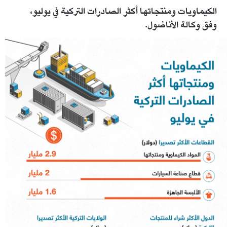
الكيماويات ومنتجاتها أكثر الصادرات التركية في يوليو،
وفق وكالة الأناضول.
d74b597a61bba66b97322793b841e12a.jpeg