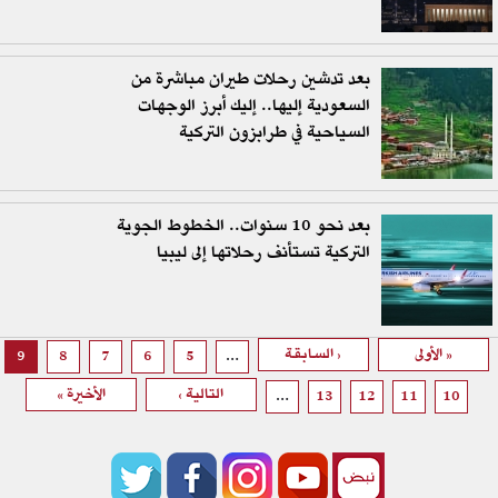
بعد تدشين رحلات طيران مباشرة من
السعودية إليها.. إليك أبرز الوجهات
السياحية في طرابزون التركية
بعد نحو 10 سنوات.. الخطوط الجوية
التركية تستأنف رحلاتها إلى ليبيا
الصفحات
« الأولى
‹ السابقة
9
8
7
6
5
…
التالية ›
الأخيرة »
…
13
12
11
10