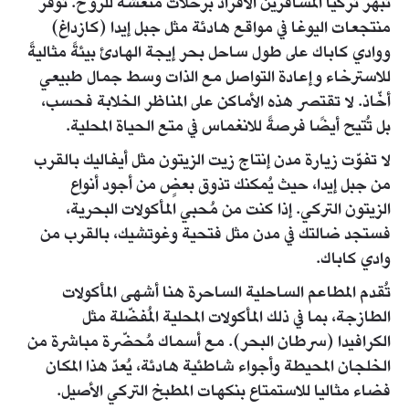
تُبهر تركيا المسافرين الأفراد برحلات مُنعشة للروح. تُوفر
منتجعات اليوغا في مواقع هادئة مثل جبل إيدا (كازداغ)
ووادي كاباك على طول ساحل بحر إيجة الهادئ بيئةً مثاليةً
للاسترخاء وإعادة التواصل مع الذات وسط جمال طبيعي
أخّاذ. لا تقتصر هذه الأماكن على المناظر الخلابة فحسب،
بل تُتيح أيضًا فرصةً للانغماس في متع الحياة المحلية.
لا تفوّت زيارة مدن إنتاج زيت الزيتون مثل أيفاليك بالقرب
من جبل إيدا، حيث يُمكنك تذوق بعضٍ من أجود أنواع
الزيتون التركي. إذا كنت من مُحبي المأكولات البحرية،
فستجد ضالتك في مدن مثل فتحية وغوتشيك، بالقرب من
وادي كاباك.
تُقدم المطاعم الساحلية الساحرة هنا أشهى المأكولات
الطازجة، بما في ذلك المأكولات المحلية المُفضّلة مثل
الكرافيدا (سرطان البحر). مع أسماك مُحضّرة مباشرة من
الخلجان المحيطة وأجواء شاطئية هادئة، يُعدّ هذا المكان
فضاء مثاليا للاستمتاع بنكهات المطبخ التركي الأصيل.