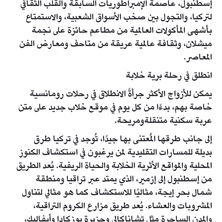
إسطنبول، عاصمة الإمبراطوريات السابقة والقلب الثقافي
لتركيا، والتجول بين صخب الأسواق الشعبية، والاستمتاع
بأشهى المأكولات العالمية من مطاعم حائزة على نجمة
ميشلان، وثقافة عالمية عريقة من متاحف ومعارض الفن
المعاصر.
انطلق في رحلة برية خلابة
يمكن للأزواج الأكثر جرأةً الانطلاق في رحلات رومانسية
خاصة بهم، بدءًا من كل يوم في موقع خلاب جديد على متن
عربة سكنية متنقلةومريحة.
إلى جانب طرقها المُعتنى بها جيدًا، تُوجد في تركيا طرق
بديلة للمسارات التقليدية لمن يرغبون في استكشاف الكنوز
المحلية والمواقع الأثرية الخلابة والحياة الريفية. يُعد الطريق
من إسطنبول إلى إزمير، الذي يمتد عبر تراقيا ومنطقة
شمال بحر إيجة، مثاليًا للاستكشاف كما هو مثالي لتناول
المشروبات والعشاء. يُعد طريق مزارع الكروم التراقية،
والمدن الساحرة مثل تشاناكالي وجزيرة بوزكادا وأيفاليك،