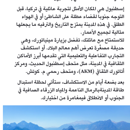
إسطنبول هي المكان الأمثل لتجربة عائلية في تركيا، قبل
التوجه جنوبا لقضاء عطلة على الشاطئ أو في الهواء
الطلق. في هذه المدينة يمتزج التاريخ والترفيه ما يجعلها
مثالية لجميع الأعمار.
للاستمتاع مع عائلتك، تفضل بزيارة مينياتورك، وهي
حديقة مصغّرة تعرض أهم معالم البلاد. أو استكشف
التجارب التفاعلية والتعليمية التي تقدمها أبرز الأماكن
الثقافية في المدينة، مثل متحف إسطنبول الحديث، ومركز
أتاتورك الثقافي (AKM)، ومتحف رحمي م. كوتش.
بعد بضعة أيام من الاستكشاف، ستأتي لحظة استبدال
طاقة المدينةبالرمال الناعمة والمياه الزرقاء الصافية في
الجنوب أو الانطلاق فيمغامرة من اختيارك.
antalya-sehir-rehberi-sahiller.jpg