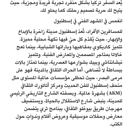
يُعد السفر تركيا بشكل منفرد تجربة فريدة ومجزية، حيث
يتيح لك حرية تصميم رحلتك كما يحلو لك.
انغمس في المشهد الفني في إسطنبول
للمسافرين الأفراد، تُعدّ إسطنبول مدينة زاخرة بالإبداع
والإبهار، حيث يُقدّم كل حيّ فيها نكهةً محليةً مميزة.
تتميز كاديكوي بمقاهيها وباراتها الشبابية، بينما تعج
غالاتا بمتاجر المصممين والمعارض الفنية. وتتميز
نيشانتاشي وبيبك بشوارعها العصرية، بينما تمتاز بالات
ببساطةً لا تُضاهى. أما الحراك الثقافي بالمدينة فهو على
مرمى البصر، حيث تحظى مؤسسات عالمية المستوى مثل
متحف إسطنبول للفن الحديث ومركز أتاتورك الثقافي
(AKM) بشهرة عالمية. وبصفته الشارع التاريخي الرئيسي
للمدينة، ينبض شارع الاستقلال بالحياة، ويستضيف
مهرجان طريق بيوغلو الثقافي، ببنامج ثري يتضمن
معارض وحفلات موسيقية وعروض أفلام وندواتٍ حول
الكتب.