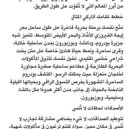
من أبرز المعالم التي لا تُفوّت على طول الطريق.
خطط لمقامك التركي المثالي
متّع نفسك برحلة بحرية فاخرة على طول ساحل بحر
إيجة الفيروزي الأخّاذ والبحر الأبيض المتوسط. تتميز شبه
جزيرة بودروم، وداتشا، وبوزبورون بمدن ساحلية خلابة،
وقرى ساحرة، ونمط حياة هادئ خاصة على متن يخت
شراعي خشبي تقليدي. تخيل نفسك تتذوق المأكولات
البحرية الطازجة في مطاعم ساحلية صغيرة مجاورة
لخلجان منعزلة حيث يمكنك الرسو. اكتشف بودروم
الساحرة، المشهورة بفرص التسوق الراقي وبحياتها الليلية
النابضة بالحياة، إلى جانب مدن أكثر هدوءًا مثل داتشا،
وسليمية، وبوزبورون.
الأصدقاء: لحظات لا تُنسى
لتوطيد الصداقات، لا شيء يضاهي مشاركة تجارب لا
تُنسى في مكانٍ مميز. سواءً كنتم ترغبون في مأكولات شهية،