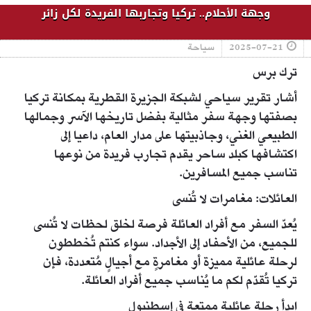
وجهة الأحلام.. تركيا وتجاربها الفريدة لكل زائر
2025-07-21
سياحة
ترك برس
أشار تقرير سياحي لشبكة الجزيرة القطرية بمكانة تركيا
بصفتها وجهة سفر مثالية بفضل تاريخها الآسر وجمالها
الطبيعي الغني، وجاذبيتها على مدار العام، داعيا إلى
اكتشافها كبلد ساحر يقدم تجارب فريدة من نوعها
تناسب جميع المسافرين.
العائلات: مغامرات لا تُنسى
يُعدّ السفر مع أفراد العائلة فرصة لخلق لحظات لا تُنسى
للجميع، من الأحفاد إلى الأجداد. سواء كنتم تُخططون
لرحلة عائلية مميزة أو مغامرةٍ مع أجيالٍ مُتعددة، فإن
تركيا تُقدّم لكم ما يُناسب جميع أفراد العائلة.
ابدأ رحلة عائلية ممتعة في إسطنبول