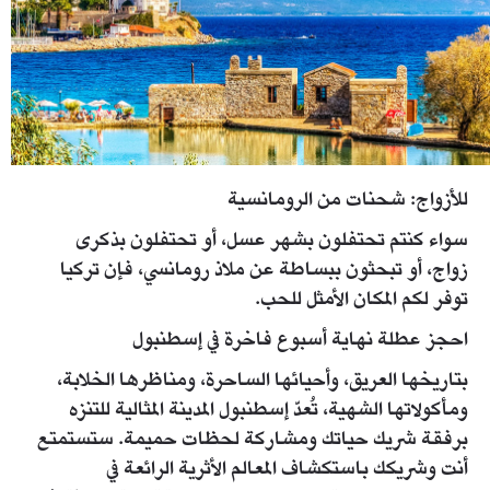
tatilin-en-guzel-adreslerinden-datcada-gezilecek-
yerler.jpg
للأزواج: شحنات من الرومانسية
سواء كنتم تحتفلون بشهر عسل، أو تحتفلون بذكرى
زواج، أو تبحثون ببساطة عن ملاذ رومانسي، فإن تركيا
توفر لكم المكان الأمثل للحب.
احجز عطلة نهاية أسبوع فاخرة في إسطنبول
بتاريخها العريق، وأحيائها الساحرة، ومناظرها الخلابة،
ومأكولاتها الشهية، تُعدّ إسطنبول المدينة المثالية للتنزه
برفقة شريك حياتك ومشاركة لحظات حميمة. ستستمتع
أنت وشريكك باستكشاف المعالم الأثرية الرائعة في