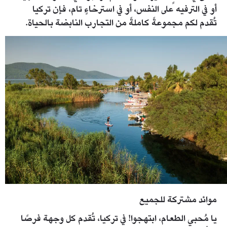
أو في الترفيه على النفس، أو في استرخاءٍ تام، فإن تركيا
تُقدم لكم مجموعةً كاملةً من التجارب النابضة بالحياة.
mugla_datca_-azmak_kano-1752143371.webp
موائد مشتركة للجميع
يا مُحبي الطعام، ابتهجوا! في تركيا، تُقدم كل وجهة فرصًا