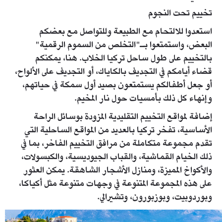
تخييم تحت النجوم
استعدوا للالتحام مع الطبيعة وللتواصل مع بعضكم
البعض، واستمتعوا بـ"التخلص من السموم الرقمية"
بالتخييم على طول ساحل تركيا الخلاب. هنا، يمكنكم
قضاء أيامكم في التجديف بالكاياك، أو التجديف على الألواح،
أو جعل أطفالكم يستمتعون بصيد أول سمكة في حياتهم،
وإنهاء كل ذلك بأمسيات حول نار المخيم.
إضافة لمواقع التخييم التقليدية المزودة بوسائل الراحة
الأساسية، تفخر تركيا بالعديد من المواقع الساحلية التي
تقدم مجموعة متكاملة من مرافق التخييم الفاخر، بما في
ذلك الخيام القماشية، والقباب الجيوديسية، والكبسولات،
والأكواخ المميزة، ومنازل الأشجار الشاهقة. يمكن العثور
على هذه المجموعة المتنوعة في وجهات متنوعة مثل أكياكا،
وبوردوبيت، وبوزبورون، وتشيرالي.
datca-gezilecek-yerler-dingin-ve-huzurlu-bir-