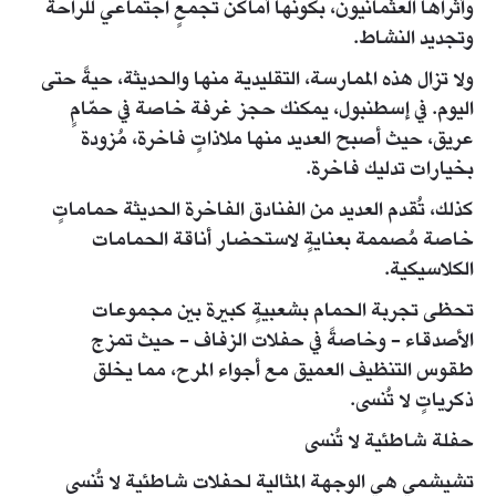
وأثراها العثمانيون، بكونها أماكن تجمعٍ اجتماعي للراحة
وتجديد النشاط.
ولا تزال هذه الممارسة، التقليدية منها والحديثة، حيةً حتى
اليوم. في إسطنبول، يمكنك حجز غرفة خاصة في حمّامٍ
عريق، حيث أصبح العديد منها ملاذاتٍ فاخرة، مُزودة
بخيارات تدليك فاخرة.
كذلك، تُقدم العديد من الفنادق الفاخرة الحديثة حماماتٍ
خاصة مُصممة بعنايةٍ لاستحضار أناقة الحمامات
الكلاسيكية.
تحظى تجربة الحمام بشعبيةٍ كبيرة بين مجموعات
الأصدقاء - وخاصةً في حفلات الزفاف - حيث تمزج
طقوس التنظيف العميق مع أجواء المرح، مما يخلق
ذكرياتٍ لا تُنسى.
حفلة شاطئية لا تُنسى
تشيشمي هي الوجهة المثالية لحفلات شاطئية لا تُنسى