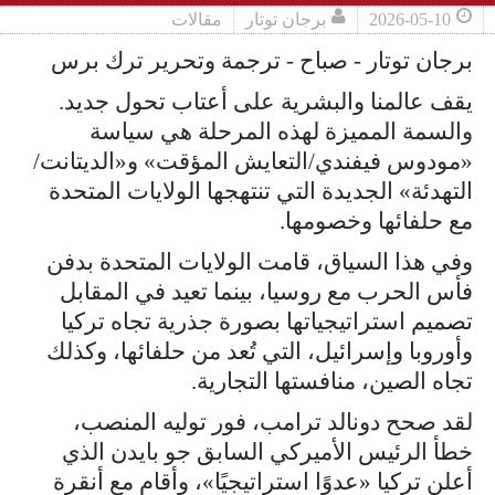
2026-05-10
برجان توتار
مقالات
برجان توتار - صباح - ترجمة وتحرير ترك برس
يقف عالمنا والبشرية على أعتاب تحول جديد.
والسمة المميزة لهذه المرحلة هي سياسة
«مودوس فيفندي/التعايش المؤقت» و«الديتانت/
التهدئة» الجديدة التي تنتهجها الولايات المتحدة
مع حلفائها وخصومها.
وفي هذا السياق، قامت الولايات المتحدة بدفن
فأس الحرب مع روسيا، بينما تعيد في المقابل
تصميم استراتيجياتها بصورة جذرية تجاه تركيا
وأوروبا وإسرائيل، التي تُعد من حلفائها، وكذلك
تجاه الصين، منافستها التجارية.
لقد صحح دونالد ترامب، فور توليه المنصب،
خطأ الرئيس الأميركي السابق جو بايدن الذي
أعلن تركيا «عدوًا استراتيجيًا»، وأقام مع أنقرة