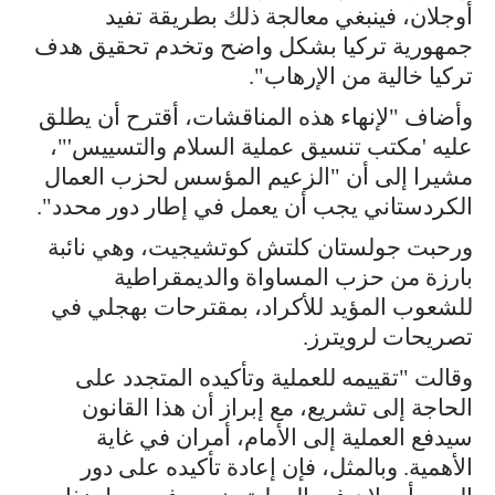
أوجلان، ​فينبغي معالجة ذلك بطريقة تفيد
جمهورية تركيا بشكل واضح وتخدم ⁠تحقيق هدف
تركيا خالية من الإرهاب".
وأضاف "لإنهاء هذه المناقشات، أقترح أن يطلق
عليه 'مكتب تنسيق ​عملية السلام والتسييس'"،
مشيرا إلى أن "الزعيم المؤسس لحزب العمال
الكردستاني يجب أن يعمل ​في إطار دور محدد".
ورحبت جولستان كلتش كوتشيجيت، وهي نائبة
بارزة من حزب المساواة والديمقراطية
للشعوب المؤيد للأكراد، بمقترحات بهجلي في
تصريحات لرويترز.
وقالت "تقييمه للعملية وتأكيده المتجدد على
الحاجة إلى تشريع، مع ​إبراز أن هذا القانون
سيدفع العملية إلى الأمام، أمران في غاية
الأهمية. وبالمثل، ​فإن إعادة تأكيده على دور