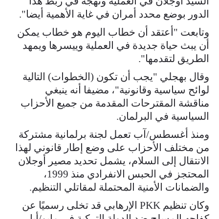
السيد أوجلان في العملية ونهجه في ربط هذا
الدور بوضع ‌محدد ⁠أمران في غاية الأهمية أيضا".
وتابعت "أعتقد أن خطاب اليوم هو خطاب يمكن
أن يبث حياة جديدة في العملية وييسرها ويمهد
الطريق لتقدمها".
وقال بهجلي "يجب أن تكون (الخطوات) التالية
لوائح سياسية ⁠وقانونية"، مضيفا ​أنه ينبغي
مناقشة المقترحات المقدمة من جميع ​الأحزاب
السياسية في البرلمان.
ومنذ أغسطس/آب تعمل لجنة برلمانية مشتركة
من مختلف الأحزاب على وضع إطار قانوني لهذا
الانتقال إلى السلام، يشمل تحديد مصير أوجلان
المحتجز في الحبس الانفرادي منذ 1999،
والضمانات الأمنية المحتملة لمقاتلي التنظيم.
وكان تنظيم PKK الإرهابي قد تخلى رسميًا عن
كفاحه المسلح ضد الدولة التركية في مايو/أيار،