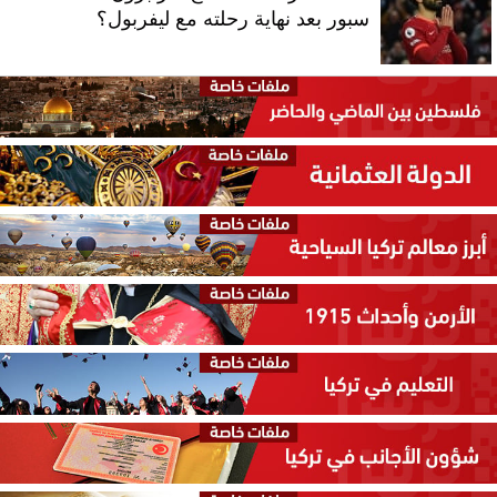
سبور بعد نهاية رحلته مع ليفربول؟