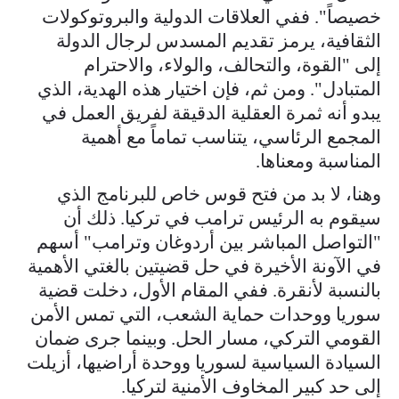
خصيصاً". ففي العلاقات الدولية والبروتوكولات
الثقافية، يرمز تقديم المسدس لرجال الدولة
إلى "القوة، والتحالف، والولاء، والاحترام
المتبادل". ومن ثم، فإن اختيار هذه الهدية، الذي
يبدو أنه ثمرة العقلية الدقيقة لفريق العمل في
المجمع الرئاسي، يتناسب تماماً مع أهمية
المناسبة ومعناها.
وهنا، لا بد من فتح قوس خاص للبرنامج الذي
سيقوم به الرئيس ترامب في تركيا. ذلك أن
"التواصل المباشر بين أردوغان وترامب" أسهم
في الآونة الأخيرة في حل قضيتين بالغتي الأهمية
بالنسبة لأنقرة. ففي المقام الأول، دخلت قضية
سوريا ووحدات حماية الشعب، التي تمس الأمن
القومي التركي، مسار الحل. وبينما جرى ضمان
السيادة السياسية لسوريا ووحدة أراضيها، أزيلت
إلى حد كبير المخاوف الأمنية لتركيا.