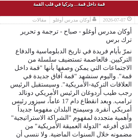
قمة داخل قمة... وتركيا في قلب القمة
2026-07-07
أوكان مدرس أوغلو
مقالات
أوكان مدرس أوغلو - صباح - ترجمة و تحرير
ترك برس
نمرّ بأيام فريدة في تاريخ الدبلوماسية والدفاع
التركيين. فالعاصمة تستضيف سلسلة من
الاجتماعات التي يمكن وصفها بأنها "قمة داخل
قمة". واليوم سنشهد "قمة آفاق جديدة في
العلاقات التركية-الأمريكية". وسيستقبل الرئيس
رجب طيب أردوغان الرئيس الأمريكي دونالد
ترامب. وبعد انقطاع دام 17 عاماً، سيزور رئيس
أمريكي أنقرة. وسيمنح البلدان مفهوماً جديداً
وأهمية متجددة لمفهوم "الشراكة الاستراتيجية"
الذي أفرغه "الدولة العميقة الأمريكية" من
مضمونه خلال السنوات الماضية. ولا ننسى أن