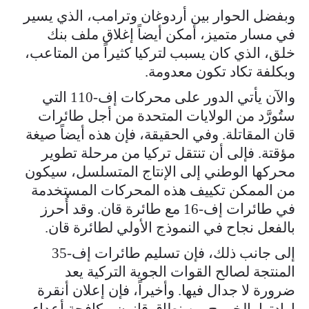
وبفضل الحوار بين أردوغان وترامب، الذي يسير
في مسار متميز، أمكن أيضاً إغلاق ملف بنك
خلق، الذي كان يسبب لتركيا كثيراً من المتاعب،
وبكلفة تكاد تكون معدومة.
والآن يأتي الدور على محركات إف-110 التي
ستُورَّد من الولايات المتحدة من أجل طائرات
قان المقاتلة. وفي الحقيقة، فإن هذه أيضاً صيغة
مؤقتة. فإلى أن تنتقل تركيا من مرحلة تطوير
محركها الوطني إلى الإنتاج المتسلسل، سيكون
من الممكن تكييف هذه المحركات المستخدمة
في طائرات إف-16 مع طائرة قان. وقد أُحرز
بالفعل نجاح في النموذج الأولي لطائرة قان.
إلى جانب ذلك، فإن تسليم طائرات إف-35
المنتجة لصالح القوات الجوية التركية يعد
ضرورة لا جدال فيها. وأخيراً، فإن إعلان أنقرة
إرادتها بالخروج من نطاق قانون مكافحة أعداء