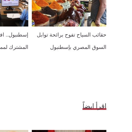
حقائب السياح تفوح برائحة توابل
إسطنبول.. افت
السوق المصري بإسطنبول
المشترك لممر
اقرأ ايضاً