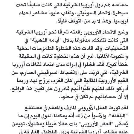
حماسة هم دول أوروبا الشرقية التي كانت سابقًا تحت
سيطرة الاتحاد السوفيتي، وتغلب عليها مشاعر العداء
لروسيا. وهنا لا بد من التوقف قليلًا.
وسّع الاتحاد الأوروبي رقعته شرقًا نحو أوروبا الشرقية
التي كانت تتفكك، مدفوعًا بدلال "أيامه الذهبية" في
التسعينيات. وقد قادت هذه الخطوة الطموحات الخفية
والمكبوتة لألمانيا. غير أن هذه الخطوة كانت في الحقيقة
خطأً كبيرًا. فقد فشلوا في إدراك مدى ابتعاد ثقافات أوروبا
الشرقية، التي تربّت على الانضباط السوفييتي الصارم، عن
القيم الأوروبية المثالية التي كان الغرب يروّج لها. وربما
أدركوا ذلك، لكنهم ظنّوا أنهم قادرون على تغيير هذا الواقع.
إلا أن حساباتهم لم تكن في محلها.
لقد تورط العقل الأوروبي المترف والمعقم في مستنقع
"البلقنة". والأسوأ من ذلك أنه يمكننا القول اليوم إن ما
يُسمّى "العقل الأوروبي" بات عقلًا غريبًا ومشلولًا، تهيمن
عليه مشاعر أوروبا الشرقية ودول البلطيق، الغارقة في