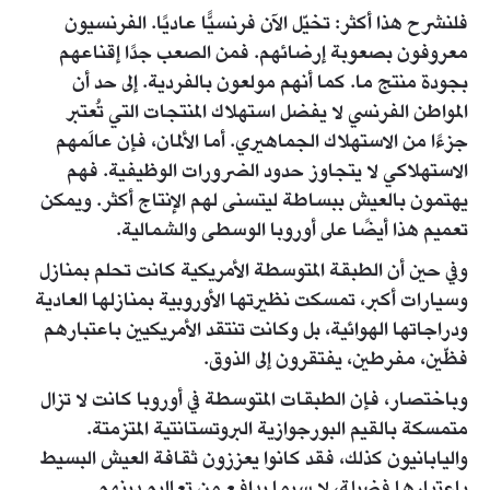
فلنشرح هذا أكثر: تخيّل الآن فرنسيًّا عاديًا. الفرنسيون
معروفون بصعوبة إرضائهم. فمن الصعب جدًا إقناعهم
بجودة منتج ما. كما أنهم مولعون بالفردية. إلى حد أن
المواطن الفرنسي لا يفضل استهلاك المنتجات التي تُعتبر
جزءًا من الاستهلاك الجماهيري. أما الألمان، فإن عالَمهم
الاستهلاكي لا يتجاوز حدود الضرورات الوظيفية. فهم
يهتمون بالعيش ببساطة ليتسنى لهم الإنتاج أكثر. ويمكن
تعميم هذا أيضًا على أوروبا الوسطى والشمالية.
وفي حين أن الطبقة المتوسطة الأمريكية كانت تحلم بمنازل
وسيارات أكبر، تمسكت نظيرتها الأوروبية بمنازلها العادية
ودراجاتها الهوائية، بل وكانت تنتقد الأمريكيين باعتبارهم
فظّين، مفرطين، يفتقرون إلى الذوق.
وباختصار، فإن الطبقات المتوسطة في أوروبا كانت لا تزال
متمسكة بالقيم البورجوازية البروتستانتية المتزمتة.
واليابانيون كذلك، فقد كانوا يعززون ثقافة العيش البسيط