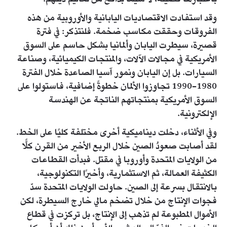
باعتبارها فضيلة، لا سيما بدافع من تعاليم دينهم.
وقد استفادت الاقتصاديات اليابانية والأوروبية من هذه
الفروقات وحققت مكاسب ضخمة. فلنتذكر: في فترة
قصيرة، سيطرت اليابان وألمانيا بشكل حاسم على السوق
الأمريكية في مجالات الآلات، والمنتجات الكيميائية، وصناعة
السيارات. بل إن اليابان ونمور آسيا الصاعدة خلال الفترة
1980-1990 تجاوزوا الألمان خطوةً إضافية، فاستولوا على
السوق الأمريكية بمنتجاتهم الناتجة عن الهندسة
الإلكترونية.
وفي الأثناء، دخلت ديناميكية أخرى مختلفة كليًا على الخط.
لقد أصابت صعودُ الصين خلال الربع الأخير من القرن كلًّا
من الولايات المتحدة وأوروبا في مقتل. فبدأت القطاعات
الكثيفة العمالة، ثم الاستثمارية، وأخيرًا التكنولوجية،
بالانتقال بسرعة إلى الصين. حاولت الولايات المتحدة سدّ
فجوات الإنتاج من خلال تضخم مالي خارج السيطرة، لكن
الأموال المطبوعة لم تذهب إلى الإنتاج، بل تركزت في قطاع