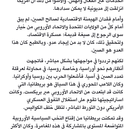
الخدمات غير الفعّال والهش. والأسوأ من ذلك أن أمريكا
انزلقت إلى مديونية لا يمكن سدادها.
وأمام فقدان الهيمنة الاقتصادية لصالح الصين، لم يبق
أمام كلٍّ من الولايات المتحدة والاتحاد الأوروبي من خيار
سوى الرجوع إلى صيغة قديمة: عسكرة الاقتصاد.
ولتحقيق ذلك، كان لا بد من إيجاد عدو. وبالطبع كان هذا
العدو هو الصين.
لكنهم ترددوا في مواجهتها بشكل مباشر، فاتجهت
أنظارهم نحو أوراسيا، وخاصة روسيا، في محاولة لعرقلة
تمدد الصين في آسيا. فأشعلوا الحرب بين روسيا وأوكرانيا.
وكان اللاعب المحوري في هذا السياق هو بريطانيا، التي
كانت قد ابتعدت عن الاتحاد الأوروبي عبر بريكست. وكانت
استراتيجيتها تقوم على استغلال التفوق العسكري
الأمريكي دون التورط المباشر، لتظل خلف الكواليس.
وقد تمكنت بريطانيا من إقناع النخب السياسية الأوروبية
المتواضعة المستوى بالمشاركة في هذه المغامرة. وكان الأكثر