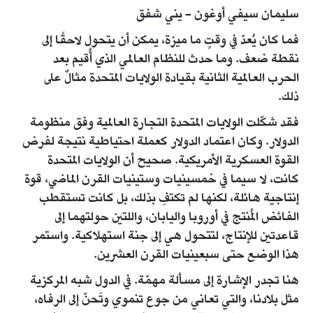
سليمان سيفي أوغون - يني شفق
فما كان يُعدّ في وقتٍ ما ميزة، يمكن أن يتحول لاحقًا إلى
نقطة ضعف. وما حدث للنظام العالمي الذي أُقيم بعد
الحرب العالمية الثانية بقيادة الولايات المتحدة مثالٌ على
ذلك.
فقد شكّلت الولايات المتحدة التجارة العالمية وفق منظومة
الدولار. وكان اعتماد الدولار كعملة احتياطية نتيجة لفرض
القوة العسكرية الأمريكية. صحيح أن الولايات المتحدة
كانت، لا سيما في خمسينيات وستينيات القرن الماضي، قوة
إنتاجية هائلة، لكنها لم تكتفِ بذلك، بل كانت تستقطب
الفائض المُنتج في أوروبا واليابان، واللتين حولتهما إلى
قاعدتين للإنتاج، لتتحول هي إلى جنة استهلاكية. واستمر
هذا الوضع حتى سبعينيات القرن العشرين.
هنا تجدر الإشارة إلى مسألة مهمّة. في الدول شبه المركزية
مثل بلادنا، والتي تعاني من جوع تنموي وتَحنّ إلى الرفاه،