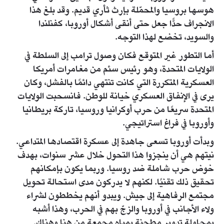
هوسها بروسيا والمحمّلة بإرث ثأري قديم. وقد بلغ هذا
الانجراف حدًّا جعل حتى أنقى أشكال أوروبا، كفنلندا
والسويد، تخضع لهذا التوجه.
أما التطور غير المتوقع فكان وصول ترامب إلى السلطة في
الولايات المتحدة، وهو رئيس سئم من مغامرات أمريكا
العسكرية المتكررة التي كانت تنتهي دائمًا بالفشل، وكان
يرى في الإنفاق العسكري خيانة للوطن. فانسحبت الولايات
المتحدة سريعًا من حرب أوكرانيا وروسيا، تاركة بريطانيا
وأوروبا في فراغ استراتيجي.
وبدأت أوروبا تسعى جاهدة إلى عسكرة اقتصادها المتداعي.
نيتهم هي أن ينجزوا هذا التحول خلال عشر سنوات، بهدف
خوض حرب شاملة ضد روسيا. وربما يكون بإمكانهم
تحقيق ذلك تقنيًا. لكنهم لا يدركون مدى استحالة تحويل
مجتمع الرفاهية إلى جيش. ويبدو أنهم يخططون لشراء
ولاء الأجانب في أوروبا والزجّ بهم في الحرب، وهذا أشبه
بمحاولة تدوير مطحنة بمياهٍ مجمعة من هنا وهناك.