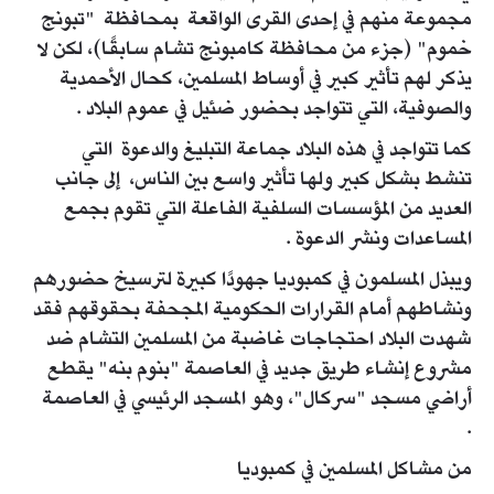
مجموعة منهم في إحدى القرى الواقعة بمحافظة "تبونج
خموم" (جزء من محافظة كامبونج تشام سابقًا)، لكن لا
يذكر لهم تأثير كبير في أوساط المسلمين، كحال الأحمدية
والصوفية، التي تتواجد بحضور ضئيل في عموم البلاد .
كما تتواجد في هذه البلاد جماعة التبليغ والدعوة التي
تنشط بشكل كبير ولها تأثير واسع بين الناس، إلى جانب
العديد من المؤسسات السلفية الفاعلة التي تقوم بجمع
المساعدات ونشر الدعوة .
ويبذل المسلمون في كمبوديا جهودًا كبيرة لترسيخ حضورهم
ونشاطهم أمام القرارات الحكومية المجحفة بحقوقهم فقد
شهدت البلاد احتجاجات غاضبة من المسلمين التشام ضد
مشروع إنشاء طريق جديد في العاصمة "بنوم بنه" يقطع
أراضي مسجد "سركال"، وهو المسجد الرئيسي في العاصمة
.
من مشاكل المسلمين في كمبوديا