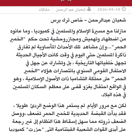
2026-05-18
شعبان عبد الرحمن
مقالات
شعبان عبدالرحمن - خاص ترك برس
مازلنا مع مسيرة الإسلام والمسلمين في كمبوديا ، وما عانوه
من اضطهاد وتهميش ومجازروحشية تحت حكم "الخمير
الحمر"...وإن مشاهد تلك الأحداث المأساوية لم تفارق
ذاكرة المسلمين حتي اليوم في وقت كانت الأجيال الحديثة
تجهل خلفياتها التاريخية ، بل وتشارك عن جهل في
الاحتفال القومي السنوي بانتصارات هؤلاء “الخمير
الحمر” على مملكة التشامبا ذات الأصول الإسلامية ، وهو
في الواقع احتفال بغزو قضى على معظم السكان المسلمين
في هذه البلاد.
لكن مع مرور الأيام لم يستمر هذا الوضع الردئ طويلا ،
فقد بدأت القبضة الحديدية للخمير الحمر تضعف ،ووصل
الضعف ذروته مما سهل إسقاط هذا النظام إلى غير رجعة
علي أيدي القوات الشعبية الفيتنامية التي "حرّرت" كمبوديا