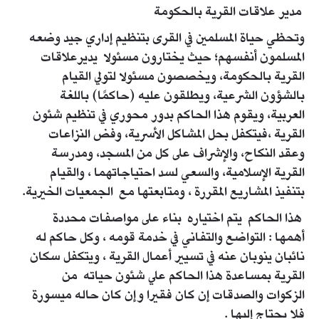
مدير علاقات القرية بالحكومة
وتحظي حياة المسلمين في القرى بتنظيم إداري جيد وضعه
المسلمون أنفسهم؛ حيث يختارون مسئولا يديرعلاقات
القرية بالحكومة، ويخصصون مسئولا لتولي القيام
بالشؤون الشرعية، ويطلقون عليه (حاكمًا) باللغة
العربية، ويقوم هذا الحاكم بدور محوري في تنظيم شئون
القرية ،فيتكفل بحل المشاكل الأسرية، وفض النزاعات
وعقد النكاح، والإشراف على كل من المسجد، ومدرسة
القرية الإسلامية، والسعي لسد احتياجاتهما ، والقيام
بتنفيذ المشاريع المقررة ، ومتابعتها مع الجمعيات الخيرية.
هذا الحاكم يتم اختياره بناء على مواصفات محددة
أهمها : التواضع والتفاني في خدمة قومه ، وكل حاكم له
نائبان ينوبان عنه في تسيير أعمال القرية ، ويتكفل سكان
القرية بمساعدة هذا الحاكم علي شئون حياته من
الزكوات والصدقات إن كان فقيرا وإن كان حاله ميسورة
فلا يحتاج إليها .