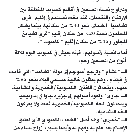
وتتراوح نسبة المسلمين في أقاليم كمبوديا المختلفة بين
الارتفاع والنقصان، فقد بلغت نسبتهم في إقليم "فري
تشامبيا" الشمالي، نحو 40% من سكانها، بينما يشكل
المسلمون نسبة 20% من سكان إقليم "فري تشيانغ"
المجاور و15% من سكان إقليم " كامبوت ".
أما بالنسبة لأصولهم ، فإنه يعيش في كمبوديا اليوم ثلاثة
أنواع من المسلمين وهم:
الـ " تشام " وترجع أصولهم إلى دولة "تشامبا" التي قامت
في فيتنام ، وهم يمثلون غالبية مسلمي البلاد بنحو 85%
منهم، ويتحدثون اللغتَين الكمبودية/الخميرية والتشامية.
الـ"جاوي" وتعود أصولهم إلى جزيرة جاوا في إندونيسيا
ويتحدثون اللغة الكمبودية/الخميرية فقط ولا يعرفون
اللغة التشامية.
الـ "خميري" وهم أصل "الشعب الكمبودي الذي اعتنق
الإسلام بعد علم به وفهم له وأيضا بسبب زواج نساء من