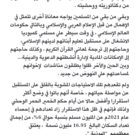
من دكتاتوريته ووحشيته .
وبقي من بقي من المسلمين يواجه معاناة أخرى تتمثل في
الإهمال من قبل الإعلام العربي والإسلامي وبالتالي حكومات
العالم الإسلامي ، في وقت سيطر علي مسلمي كمبوديا
الانشغال على مستقبل تعليم أبنائهم لدينهم الإسلامي،
وحاجتهم إلى ترجمة لمعاني القرآن الكريم ، وكذلك حاجتهم
إلى الإمكانات المادية لإدارة أنشطتهم الدعوية والدينية...
وبين الحين والآخر ظلوا يطلقون مناشدات لإخوانهم
لمساعدتهم علي النهوض من جديد .
ولم تقعدهم تلك الاحتياجات المشوبة بالقلق على المستقبل
عن مواصلة حياتهم ، خاصة أنهم باتوا في وضع أكثر
استقرارا وأفضل حالا من أيام حكم الخمير الحمر الوحشي
ولذلك فإنهم في ظل هذا الاستقرار زاد تعدادهم في إحصاء
عام 2021م عن المليون مسلم بنسبة حوالي 6%، من إجمالي
تعداد السكان البالغ 16.95 مليون نسمة ، يعتنق
معظمهم "البوذية ".