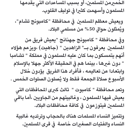
الخميرمن المسلمين، أو بسبب المساعدات التي يقدمها
المسلمون وأسهمت كثيرا في توليف القلوب.
ويعيش معظم المسلمين في محافظة "كامبونج تشام"،
ويُمثلون حوالي 50% من مسلمي البلاد.
وفي محافظة " كامبونج جهنانج "يعيش فريق من
المسلمين يعرفون بـ" الزاهدين " (جاهيت) ،ويزعم هؤلاء
أنهم يتمسكون بما كان عليه المسلمون في مملكة " تشامبا
" دون غيرها ، بينما هم في الحقيقة الأكثر جهلا بالإسلام
وابتعادا عن تعاليمه ، فأفراد هذا الفريق يؤدون خلال
الأسبوع صلاة الجمعة فقط ولا يُصلون الصلوات الخمس .
وتعد محافظة " كامبوت " ثالث كبرى المحافظات التي
يعيش فيها المسلمون ، وغالبيتهم من الجاويين ،أما باقي
المسلمين فيتوزعون في كافة محافظات البلاد.
وتتميز النساء المسلمات هناك بالحجاب وترتديه غالبية
النساء والفتيات الصغيرات خاصة في قرى المسلمين.