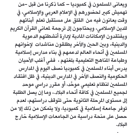
ويعانى المسلمون في كمبوديا – كما ذكرنا من قبل -من
تهميش كبير لحضورهم في الإعلام العربي والإسلامي، في
وقت يعانون فيه من القلق على مستقبل تعلم أبنائهم
للدين الإسلامي، ويحتاجون إلى ترجمة لمعاني القرآن الكريم
ويفتقدون الإمكانات المادية لإدارة أنشطتهم الدعوية
والدينية، وبين الحين والآخر يطلقون مناشدات لإخوانهم
المسلمين في أنحاء العالم لدعمهم في بناء مدارس إسلامية
وطباعة المناهج التعليمية بلغتهم ، ففي أغلب الأحيان
يدرس أبناء المسلمين في كمبوديا نصف اليوم في المدارس
الحكومية والنصف الآخر في المدارس الدينية، في ظل افتقاد
المسلمين لنظام تعليمي موحَّد، أو مقرر دراسي موحد
لجميع المسلمين في كافة أنحاء البلاد.، وما إن يصل الطلبة
إلى مستوى المرحلة الثانوية حتى تتوقف دراستهم، لعدم
توفر جامعة إسلامية في كمبوديا، ولا يتمكن من ذلك إلا من
حصل على منحة دراسية من الجامعات الإسلامية خارج
البلاد.