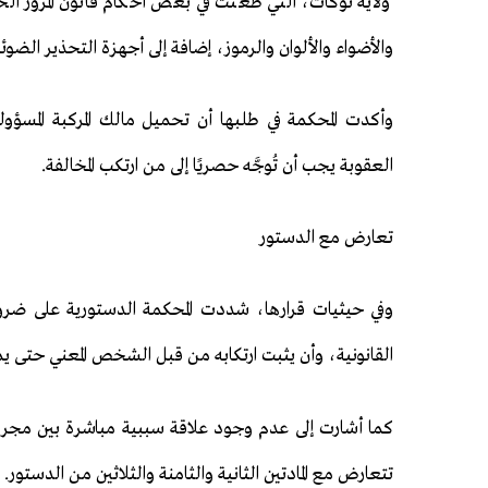
ولاية توكات، التي طعنت في بعض أحكام قانون المرور الخ
والأضواء والألوان والرموز، إضافة إلى أجهزة التحذير الضوئية
وأكدت المحكمة في طلبها أن تحميل مالك المركبة المس
العقوبة يجب أن تُوجَّه حصريًا إلى من ارتكب المخالفة.
تعارض مع الدستور
وفي حيثيات قرارها، شددت المحكمة الدستورية على ضرو
القانونية، وأن يثبت ارتكابه من قبل الشخص المعني حتى 
كما أشارت إلى عدم وجود علاقة سببية مباشرة بين مجرد 
تتعارض مع المادتين الثانية والثامنة والثلاثين من الدستور.