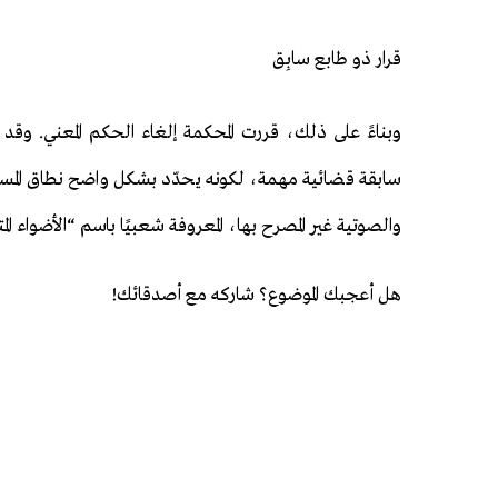
قرار ذو طابع سابِق
وبناءً على ذلك، قررت المحكمة إلغاء الحكم المعني. وقد 
سابقة قضائية مهمة، لكونه يحدّد بشكل واضح نطاق المسؤولي
والصوتية غير المصرح بها، المعروفة شعبيًا باسم “الأضواء الم
هل أعجبك الموضوع؟ شاركه مع أصدقائك!