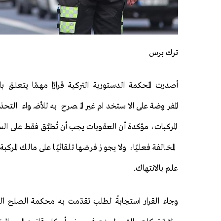
ترك برس
أصدرت المحكمة الدستورية التركية قرارًا مهمًا يتعلق بال
المفروضة على الاستخدام غير المصرح به للأضواء التحذير
المركبات، مؤكدة أن العقوبات يجب أن تُطبَّق فقط على ال
المخالفة فعليًا، ولا يجوز فرضها تلقائيًا على مالك المركب
علم بالانتهاك.
وجاء القرار استجابةً لطلب تقدّمت به محكمة الصلح الجن