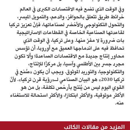
وفي الوقت الذي تضع فيه الاقتصادات الكبرى في العالم
خرائط طريق تتعلق بالحوافز، والدعم، والتمويل الميسر،
والتحول التكنولوجي والأخضر لصناعاتها، فإنّ تعزيز تركيا
لقاعدتها الصناعية الخاصة في القطاعات الاستراتيجية
بات ضرورة لا مفرّ منها. وعلى تركيا، في الوقت الذي
تحافظ فيه على اندماجها العميق مع أوروبا، أن تؤسس
محاور إنتاج جديدة مع الاقتصادات الصاعدة؛ وألا تكون
مجرد جسر بين الأطلسي وآسيا، بل مركزًا للإنتاج،
والتكنولوجيا، والتوريد الموثوق. ويجب أن يكون «صُنع في
تركيا 2030» هو البيان الصناعي لـ«رؤية قرن تركيا». لأنّ
القوي اليوم ليس من يُنتج بأرخص تكلفة، بل من هو
الأكثر موثوقية، والأكثر ابتكارًا، والأكثر استحالة للاستغناء
عنه.
المزيد من مقالات الكاتب