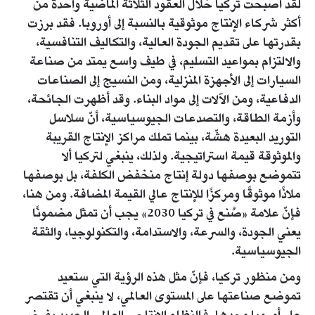
لقد أصبحت تركيا خلال العقود الثلاثة الماضية واحدة من
أكثر شركاء الإنتاج موثوقية بالنسبة إلى أوروبا. فقد برزت
بقدرتها على تقديم الجودة العالية، والتكاليف التنافسية،
والالتزام بمواعيد التسليم، في طيف واسع يمتد من صناعة
السيارات إلى الأجهزة المنزلية، ومن النسيج إلى الصناعات
الدفاعية، ومن الآلات إلى مواد البناء. وقد أظهرت الجائحة،
وأزمة الطاقة، والتصدعات الجيوسياسية، أنّ سلاسل
التوريد البعيدة هشّة، بينما تملك مراكز الإنتاج القريبة
والموثوقة قيمة استراتيجية. ولذلك، ينبغي لتركيا ألا
تتموضع بوصفها دولة إنتاج منخفض الكلفة، بل بوصفها
ملاذًا موثوقًا ومركزًا للإنتاج عالي القيمة المضافة. ومن هنا،
فإنّ علامة «صُنع في تركيا 2030» يجب أن تمثل مضمونًا
يعني الجودة، والسرعة، والاستدامة، والتكنولوجيا، والثقة
الجيوسياسية.
ومن منظور تركيا، فإنّ مثل هذه الرؤية التي ستعيد
تموضع صناعتها على المستوى العالمي، لا ينبغي أن تقتصر