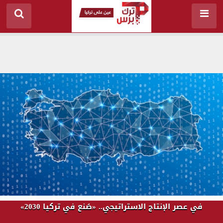
في عصر الإنتاج الاستراتيجي.. «صُنع في تركيا 2030»