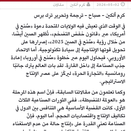
2026-05-02
كرم ألكين
مقالات
كرم ألكين - صباح - ترجمة وتحرير ترك برس
في الوقت الذي تعيش فيه الولايات المتحدة دعوة «صُنع في
أمريكا» عبر «قانون خفض التضخم»، تُظهر الصين أيضًا،
من خلال رؤية «صُنع في الصين 2025»، إصرارها على
تحويل قوتها الإنتاجية إلى سيادة تكنولوجية. أما الاتحاد
الأوروبي، فيحاول اليوم عبر خطوة «صُنع في أوروبا» إعادة
جذب الصناعة إلى داخل القارة. لقد بات العالم يترك جانبًا
رومانسية «التجارة الحرة» ليركّز على عصر الإنتاج
الاستراتيجي.
وكما تعلمون من مقالاتنا السابقة، فإنّ اسم هذه المرحلة
هو «العولمة المنضبطة». ففي الثورات الصناعية الثلاث
الأولى، كانت القضية الأساسية هي التنافس بين الدول في
تكاليف الإنتاج واقتصاديات الحجم. أما اليوم، فإنّ
الصناعة تعني القدرة على «إنتاج حالة من عدم الاستغناء