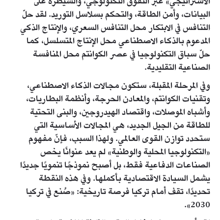
الاستراتيجي» عبر التفوق التكنولوجي، والسيطرة على
البيانات، وأمن الطاقة، والتحكم بسلاسل التوريد. لقد حلّ
التنافس في الابتكار محل التنافس السعري، والإنتاج الذكي
المدعوم بالذكاء الاصطناعي محل الإنتاج المتسلسل، كما
حلّ سباق التكنولوجيا في عصر الكوانتم محل المنافسة
الصناعية التقليدية.
وفي المرحلة المقبلة، ستكون مجالات الذكاء الاصطناعي،
وتقنيات الكوانتم، والمعادن الحرجة، وأنظمة البطاريات،
وأشباه الموصلات، واقتصاد الهيدروجين، والبنى التحتية
للطاقة من الجيل الجديد، هي المجالات الأساسية التي
ستحدد توازن القوى العالمي. ولهذا السبب، فإنّ مفهوم
«التكنولوجيا المحلية والوطنية» لم يعد عنوانًا يخص
الصناعات الدفاعية فقط، بل أصبح نموذجًا تنمويًا جديدًا
يشمل السيادة الاقتصادية بأكملها. وفي هذه النقطة
تحديدًا، تقف أمام تركيا فرصة تاريخية: «صُنع في تركيا
2030».