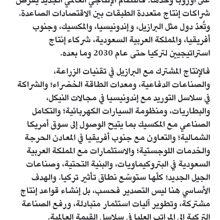
على أوروبا وحدها. فالنظام الإنتاجي العالمي الجديد يفرض
شراكات إنتاج متعددة الطبقات بين الاقتصادات الصاعدة.
وتُعدّ دول مثل البرازيل، وإندونيسيا، والمكسيك، وجنوب
أفريقيا، والمملكة العربية السعودية، شركاء إنتاج
استراتيجيين لتركيا حتى عام 2030 وما بعده.
فالإنتاج المشترك مع البرازيل في تقنيات الزراعة،
والصناعات الدفاعية، ومعدات الطاقة الخضراء؛ والشراكة
في سلاسل التوريد مع إندونيسيا في مجالات النيكل،
والبطاريات، ومنظومة السيارات الكهربائية؛ والتكامل
الصناعي مع المكسيك بما يتيح الوصول إلى سوق أمريكا
الشمالية؛ والتعاون مع جنوب أفريقيا في المعادن الحرجة
والخدمات اللوجستية؛ والاستثمارات مع المملكة العربية
السعودية في البتروكيماويات، والبنية التحتية، وصناعات
الجيل الجديد؛ كلّها ستوسّع نطاق تأثير تركيا. والهدف
الأساسي هنا ليس التصدير فحسب، بل إنشاء قواعد إنتاج
مشتركة، وتطوير آليات استثمار متبادلة، ورفع الصناعة
التركية إلى المراتب العليا في سلاسل القيمة العالمية.