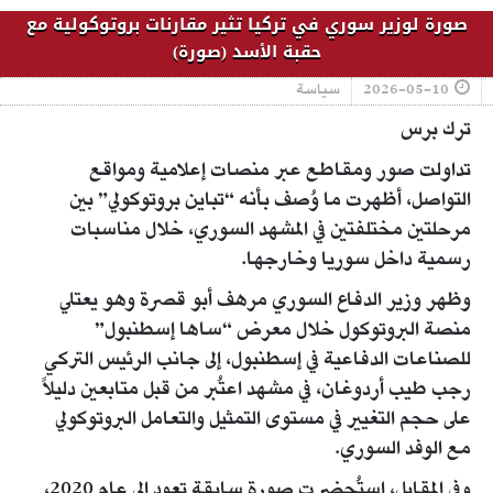
صورة لوزير سوري في تركيا تثير مقارنات بروتوكولية مع
حقبة الأسد (صورة)
2026-05-10
سياسة
ترك برس
تداولت صور ومقاطع عبر منصات إعلامية ومواقع
التواصل، أظهرت ما وُصف بأنه “تباين بروتوكولي” بين
مرحلتين مختلفتين في المشهد السوري، خلال مناسبات
رسمية داخل سوريا وخارجها.
وظهر وزير الدفاع السوري مرهف أبو قصرة وهو يعتلي
منصة البروتوكول خلال معرض “ساها إسطنبول”
للصناعات الدفاعية في إسطنبول، إلى جانب الرئيس التركي
رجب طيب أردوغان، في مشهد اعتُبر من قبل متابعين دليلاً
على حجم التغيير في مستوى التمثيل والتعامل البروتوكولي
مع الوفد السوري.
وفي المقابل، استُحضرت صورة سابقة تعود إلى عام 2020،