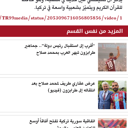
يُذكر أن تشيفتشي عُيّن حديثًا في منصبه، وهو حافظٌ
للقرآن الكريم ويتميّز بشعبية واسعة في تركيا.
m/TR99media/status/2053096716056805856/video/1
المزيد من نفس القسم
"أقرب إلى استقبال رئيس دولة”.. جماهير
طرابزون تبهر العرب بمحمد صلاح
عرض عقاري طريف لمحمد صلاح بعد
انتقاله إلى طرابزون (فيديو)
اتفاقية سورية تركية تفتح آفاقاً أوسع