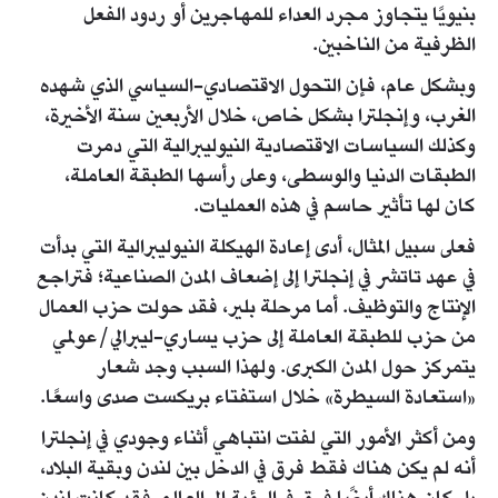
بنيويًا يتجاوز مجرد العداء للمهاجرين أو ردود الفعل
الظرفية من الناخبين.
وبشكل عام، فإن التحول الاقتصادي-السياسي الذي شهده
الغرب، وإنجلترا بشكل خاص، خلال الأربعين سنة الأخيرة،
وكذلك السياسات الاقتصادية النيوليبرالية التي دمرت
الطبقات الدنيا والوسطى، وعلى رأسها الطبقة العاملة،
كان لها تأثير حاسم في هذه العمليات.
فعلى سبيل المثال، أدى إعادة الهيكلة النيوليبرالية التي بدأت
في عهد تاتشر في إنجلترا إلى إضعاف المدن الصناعية؛ فتراجع
الإنتاج والتوظيف. أما مرحلة بلير، فقد حولت حزب العمال
من حزب للطبقة العاملة إلى حزب يساري-ليبرالي/عولمي
يتمركز حول المدن الكبرى. ولهذا السبب وجد شعار
«استعادة السيطرة» خلال استفتاء بريكست صدى واسعًا.
ومن أكثر الأمور التي لفتت انتباهي أثناء وجودي في إنجلترا
أنه لم يكن هناك فقط فرق في الدخل بين لندن وبقية البلاد،