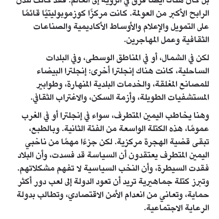
بل كان هناك أيضًا فرق في الرؤية إلى العالم. فقد كانت لندن
الرابح الأكبر من العولمة. كانت مركزًا كوزموبوليتيًا قائمًا
على التمويل والإعلام والأوساط الأكاديمية والصناعات
الثقافية وعمل المهاجرين.
لكن في الشمال، أو في المناطق الوسطى، وفي البلدات
الساحلية، كانت هناك إنجلترا أخرى: إنجلترا البيضاء
للمصانع المغلقة، والخدمات البلدية المنهارة، وطوابير
المستشفيات الطويلة، وأزمة السكن، والاغتراب الثقافي.
وهنا يخاطب اليمين المتطرف، سواء في إنجلترا أو في الغرب
عمومًا، هذه الكتلة الواسعة من الفئة الثانية. وبالطبع،
تبقى قضية الهجرة مركزية. لكن جزءًا مهمًا من ناخبي
اليمين المتطرف يعتقدون أن السياسة قد فسدت، وأن البلاد
فقدت السيطرة، وأن النخب السياسية لا تفهم مشكلاتهم.
وتبرز كتلة جماهيرية تريد أن تعود الدولة إلى لعب دور أكثر
حماية، وتعاني من انعدام الأمن الاقتصادي، وتطالب بدولة
الرعاية الاجتماعية.