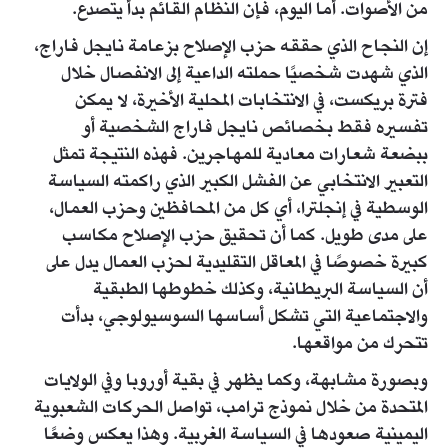
من الأصوات. أما اليوم، فإن النظام القائم بدأ يتصدع.
إن النجاح الذي حققه حزب الإصلاح بزعامة نايجل فاراج،
الذي شهدت شخصيًا حملته الداعية إلى الانفصال خلال
فترة بريكست، في الانتخابات المحلية الأخيرة، لا يمكن
تفسيره فقط بخصائص نايجل فاراج الشخصية أو
ببضعة شعارات معادية للمهاجرين. فهذه النتيجة تمثل
التعبير الانتخابي عن الفشل الكبير الذي راكمته السياسة
الوسطية في إنجلترا، أي كل من المحافظين وحزب العمال،
على مدى طويل. كما أن تحقيق حزب الإصلاح مكاسب
كبيرة خصوصًا في المعاقل التقليدية لحزب العمال يدل على
أن السياسة البريطانية، وكذلك خطوطها الطبقية
والاجتماعية التي تشكل أساسها السوسيولوجي، بدأت
تتحرك من مواقعها.
وبصورة مشابهة، وكما يظهر في بقية أوروبا وفي الولايات
المتحدة من خلال نموذج ترامب، تواصل الحركات الشعبوية
اليمينية صعودها في السياسة الغربية. وهذا يعكس وضعًا