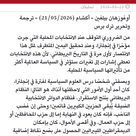
2026-05-22
تحليلات
أوغوزهان بيلغين - أكشام (21/05/2026) - ترجمة
وتحرير ترك برس
من الضروري التوقف عند الانتخابات المحلية التي جرت
مؤخرًا في إنجلترا، وعند تحقيق اليمين المتطرف لمثل هذا
الانتصار لأول مرة في التاريخ البريطاني. لأن هذه الانتخابات
تعطي إشارات إلى تغيرات ستؤثر في السياسة العالمية أكثر
من تأثيراتها السياسية المحلية.
وبصفتي شخصًا درس العلوم السياسية لفترة في إنجلترا،
كان أحد أول الأمور التي لاحظتها آنذاك هو التالي: النظام
البريطاني ينتج الاستقرار. فنظام الدوائر الانتخابية
الضيقة يُبقي الحزبين الكبيرين قائمين؛ وحتى إن غضب
الناخب، فإنه كان يعود في النهاية إما إلى حزب المحافظين أو
إلى حزب العمال. وفي أقصى الأحوال، كان بإمكان
الديمقراطيين الليبراليين الحصول على بضع نقاط إضافية