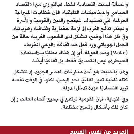
والمسألة ليست اقتصادية فقط. فبالتوازي مع الاقتصاد
السياسي والديناميكيات الطبقية، فإن خطابات الليبرالية
العولمية التي تستهدف المجتمع والدين والقومية والأسرة
والجندر تدفع الغرب إلى أزمة حضارية وثقافية وهوياتية.
وفي ظل هذا الوضع، تتشكل لدى الشعوب الغربية حالة من
الجدل الهوياتي ورد فعل ضد ثقافة «الوعي المفرط»
(Woke) وضد العولمة. أي إن هناك مطلبًا بـ«استعادة
السيطرة» ليس اقتصاديًا فقط، بل ثقافيًا أيضًا.
وهذا بالضبط هو أحد مفارقات العصر الجديد. إذ تتشكل
كتلة ناخبة تميل ثقافيًا نحو اليمين، لكنها في الوقت نفسه
تريد اقتصاديًا عودة تدخل الدولة.
وفي النهاية، فإن القومية ترتفع في جميع أنحاء العالم، وإن
كان ذلك بأشكال ونسخ مختلفة.
المزيد من نفس القسم