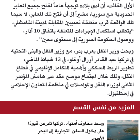
الأول الفائت، أن لدى بلاده توجهاً عاماً لفتح جميع المعابر
الحدودية مع سوريا، مشيراً إلى أن فتح تلك المعابر، لا سيما
تلك الواقعة قرب منطقة نصيبين المقابلة لمدينة القامشلي،
“يتطلب استكمال الإجراءات المتعلقة باتفاق 10 آذار،
ووصول الحكومة السورية إلى مستوى معين” .
وبحث وزير النقل يعرب بدر، مع وزير النقل والبنى التحتية
في تركيا عبد القادر أورال أوغلو، في 13 شباط الماضي،
تطوير الربط السككي وأهمية التكامل الإقليمي في قطاع
النقل، وذلك خلال اجتماع موسع عقد على هامش المؤتمر
الثاني لوزراء النقل والمواصلات في منظمة التعاون الإسلامي
في إسطنبول.
المزيد من نفس القسم
وسط مخاوف أمنية.. تركيا تفرض قيودًا
على دخول السفن التجارية إلى البحر
الأسود