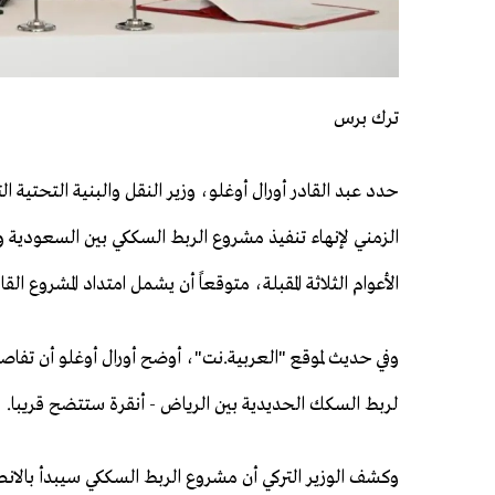
ترك برس
حدد عبد القادر أورال أوغلو، وزير النقل والبنية التحتية الت
الزمني لإنهاء تنفيذ مشروع الربط السككي بين السعودية و
الأعوام الثلاثة المقبلة، متوقعاً أن يشمل امتداد المشروع القار
وفي حديث لموقع "العربية.نت"، أوضح أورال أوغلو أن تفاصيل 
لربط السكك الحديدية بين الرياض - أنقرة ستتضح قريبا.
وكشف الوزير التركي أن مشروع الربط السككي سيبدأ بالانطلاق