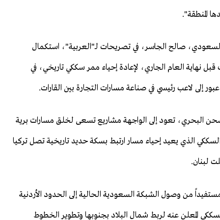
ا المنطقة".
سعودي، صالح الجاسر، في تصريحات لـ"العربية"، استكمال
 قبل نهاية العام الجاري، لإعادة إحياء ممر سككي تاريخي، في
ر إلى لاعب رئيسي في صناعة مسارات التجارة بين القارات.
حن البحري، تعود إلى الواجهة مشاريع تسعى لخلق مسارات برية
السككي الذي يعيد إحياء مسار ارتبط بسكة حديد تاريخية تصل تركيا
ت لبنان.
مستفيداً من وصول الشبكة السعودية الحالية إلى الحدود الأردنية
السككي المعلن عنه لربط شمال البلاد بجنوبها وتطوير الخطوط