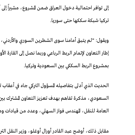
إلى توافر احتمالية دخول العراق ضمن المشروع، مشيراً إل
تركيا شبكة سككها حتى سوريا.
ويقول: "لم يتبق أمامنا سوى الشطرين السوري والأردني، 
إطار التعاون لإتمام الربط الرباعي وربما نصل إلى القارة ال
بمشروع الربط السككي بين السعودية وتركيا.
الحديث الذي أدلى بتفاصيله المسؤول التركي جاء في أعقاب
السعودي، مذكرة تفاهم بهدف تعزيز التعاون المشترك بين
العامة للنقل، المهندس فواز السهلي، وعدد من قيادات و
مقابل ذلك، أوضح عبد القادر أورال أوغلو، وزير النقل الترك