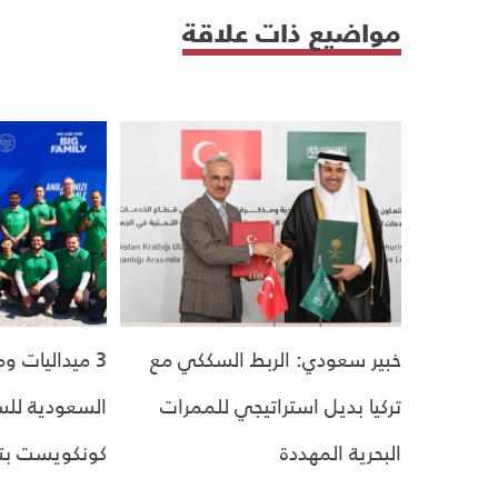
مواضيع ذات علاقة
خبير سعودي: الربط السككي مع
3 ميداليات و
تركيا بديل استراتيجي للممرات
السعودية لل
البحرية المهددة
كونكويست بتر