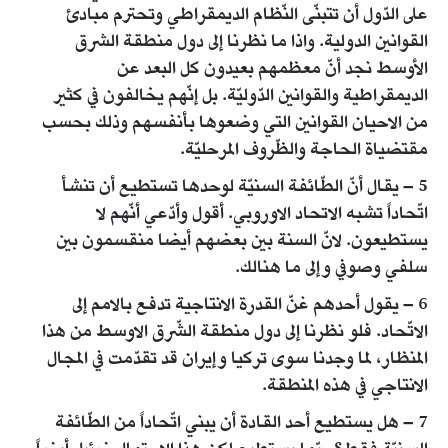
على الدّول أن تتبنّى النّظام الديمقراطي وتحترم مبادئ
القوانين الدولية. واذا ما نظرنا إلى دول منطقة الشرق
الأوسط نجد أنّ معظمهم بعيدون كل البعد عن
الديمقراطية والقوانين الدّوليّة. بل إنّهم يخالفون في كثير
من الاحيان القوانين التي وضعوها بأنفسهم وذلك بحسب
مقتضياة الحاجة والظّروف المرحليّة.
5 – يقال أنّ الطّائفة السنيّة لوحدها تستطيع أن تنشأ
اتّحاداً تشبه الاتحاد الاوروبي. أقول وأدّعي أنّهم لا
يستطيعون. لانّ السنة بين بعضهم أيضا منقسمون بين
سلفي وصوفي وإلى ما هنالك.
6 – يقول أحدهم غنّ القدرة الانتاجية تدفع بالامم إلى
الاتّحاد. فلو نظرنا إلى دول منطقة الشّرق الاوسط من هذا
المنظار، لما وجدنا سوى تركيا وإيران قد تقدّمت في المجال
الانتاجي في هذه المنطقة.
7 – هل يستطيع أحد القادة أن يبني اتّحاداً من الطّائفة