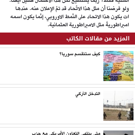
السنيّة فقط؟ ربّما يستطيع لكن هذا الاحتمال ضئيل أيضاً.
ولو فرضنا أن مثل هذا الاتّحاد قد تمّ الإعلان عنه. عندها
ات يكون هذا الاتحاد على النّمط الاوروبي، إنّما يكون اسمه
امبراطوريةً مثل الامبراطورية العثمانية.
المزيد من مقالات الكاتب
كيف ستنقسم سوريا؟
التدخل التركي
متى ينتهي التعاون الأمريكي مع حزب