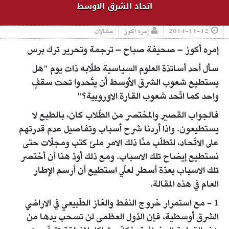
اتحاد الشرق الاوسط
2014-11-12
إمره أكوز
مقالات
إمره أكوز – صحيفة صباح – ترجمة وتحرير ترك برس
سأل أحد أساتذة العلوم السياسية طلّابه ذات يوم "هل
يستطيع شعوب الشرق الأوسط أن يتّحدوا تحت سقفٍ
واحد كما اتّحد شعوب القارة الاوروبية؟"
فالجواب القصير والمختصر من الطّلاب كان، بالطبع لا
يستطيعون. واذا أردنا شرح أسباب وتفاصيل عدم قدرتهم
على الاتّحاد، لتطلّب منّا ذلك الامر ملئ كتب ومجلّات حتى
نستطيع إيضاح تلك الاسباب. ومع ذلك أودّ هنا أن أختصر
تلك الاسباب بعدّة أسطر لعلّي استطيع أن أرسم الإطار
العام في هذه المقالة.
1 - مع استمرار خروج النفط والغاز الطّبيعي في الاراضي
الشرق أوسطية، فإن الدّول العظمى لن تسحب يدها من