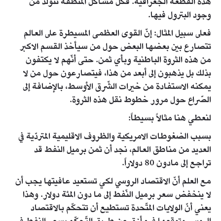
هذه القطعة الجغرافية. فكلّ مشاكل المنطقة تتولّد من
وجود البترول فيها.
فعلى سبيل المثال: إنّ القوى العظمى المسيطرة على العالم
تتصارع بين بعضها البعض حول من سيأخذ القسم الاكبر
من هذه الثروة الباطنية وبأي ثمن. حتى أنّهم لا يكتفون
بذلك بل يذهبون إلى أبعد من هذا، فيتصارعون حول من لا
يمكنه الاستفادة من خيرات الشّرق الأوسط، بالإضافة إلى
الصّراع حول مرور خطوط نقل هذه الثروة.
لنعطي هنا مثالاً بسيطاً:
بسبب الضغوطات الامريكية والظروف الاقليمية المتردّية في
العديد من مناطق العالم، نجد أن ثمن برميل النفط قد
تراجع إلى مادون 80 دولاراً.
مع العلم أنّ الاقتصاد الروسي لكي تستعيد عافيتها يجب أن
لا ينخفض سعر برميل النّفط إلى ما دون المئة دولار. وهذا
يعني أنّ الولايات المتّحدة تستطيع أن تتحكّم بالاقتصاد