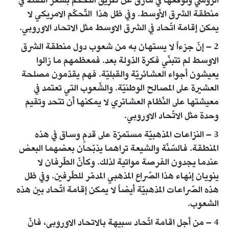
الروسي وتوقعها في مأزق عن طريق التّحكّم بسعر النفط في
منطقة الشرق الأوسط. وفي ظل هذا التّحكّم الامريكي لا
يمكن إقامة اتّحاد في الشرق الاوسط مثل الاتحاد الاوروبي.
2 – إنّ جزءاً لا يستهان به من شعوب دول منطقة الشرق
الاوسط لم تتبنّي فكرة الدّولة بعد. فمعظمهم ما زالوا
يعيشون أجواء العشائريّة والقبليّة. فهم يقدّمون مصلحة
العشيرة على المصالح الوطنيّة. والشّعوب التي تعتمد في
معيشتها على النّظام العشائري لا يمكنها أن تتحد وتقيم
وحدة مثل الاتّحاد الاوروبي.
3 – النزاعات المذهبيّة مستمرّة على قدمٍ وساق في هذه
المنطقة. فالسّنّة والشيعة تراهما يذبّحان بعضهما البعض
عندما يجدون الفرصة مواتية لذلك. وكأنّ الطّرفان لا
ينويان إنهاء هذا الصّراع المذهبي المدمّر للطّرفين. وفي ظل
هذه الصّراعات المذهبيّة أيضاً لا يمكن إقامة اتّحاد بين هذه
الشعوب.
4 – من أجل اقامة اتّحاد سبيهة بالاتحاد الاوروبي، فانّ