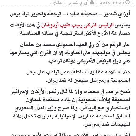
2018-10-30
أوزاي شندير
مقالات
أوزاي شندير – صحيفة ملليت – ترجمة وتحرير ترك برس
يمارس
الرئيس التركي رجب طيب أردوغان
في هذه الأوقات
مصارعة الأذرع الأكثر استراتيجية في حياته السياسية.
على الرغم من أن ولي العهد السعودي محمد بن سلمان
يجلس في مواجهته على الطاولة، إلا أن الذراع التي يصارعها
هي ذراع الرئيس الأمريكي دونالد ترامب.
منذ استلامه مقاليد السلطة، عمل ترامب على جعل
السعودية وإسرائيل حليفين له ضد إيران.
نجح ترامب في مسعاه، وإلا لما قال رئيس الأركان الإسرائيلي
لصحيفة إيلاف السعودية إن بلاده مستعدة للتعاون
الاستخباري مع الرياض. ولما صرح وزير العدل السعودي
السابق لصحيفة معاريف الإسرائيلية بعبارات تحمل إدانة
للهجمات ضد إسرائيل.
آخر ما يريده ترامب الآن هو عرقلة استلام الأمير محمد بن