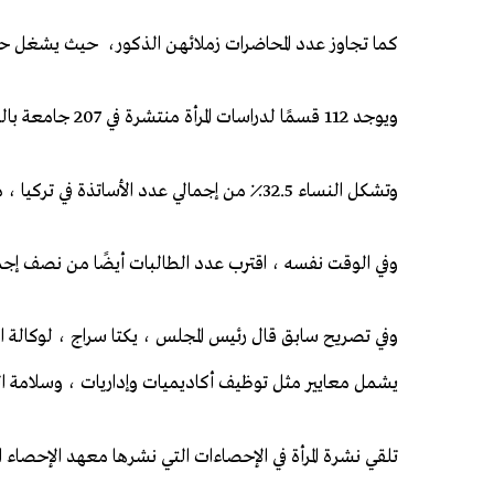
كما تجاوز عدد المحاضرات زملائهن الذكور، حيث يشغل حاليا 19.330 امرأة و 18762 رجلا منصب في الجامعات ا
ويوجد 112 قسمًا لدراسات المرأة منتشرة في 207 جامعة بالدولة ، كما أظهرت البيانات.
وتشكل النساء 32.5٪ من إجمالي عدد الأساتذة في تركيا ، متجاوزة متوسط ​​الاتحاد الأوروبي البالغ 26.18٪.
وفي الوقت نفسه ، اقترب عدد الطالبات أيضًا من نصف إجمالي عدد الطلاب ، حيث ب
وفي تصريح سابق قال رئيس المجلس ، يكتا سراج ، لوكال
يشمل معايير مثل توظيف أكاديميات وإداريات ، وسلامة ا