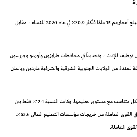
ة.
بلغ معدل المشاركة في القوى العاملة بين الأشخاص الذين تبلغ أعمارهم 15 عامًا فأكثر 30.9٪ في عام 2020 للنساء ، مقابل
ل توظيف للإناث ، وتحديداً في محافظات طرابزون وأوردو وجيرسون
ة الممتدة من الولايات الجنوبية الشرقية والشرقية ماردين وباتمان
وفقا للإحصاءات ، زادت مشاركة المرأة في القوة العاملة بشكل متناسب مع مستوى تعليمها. وكانت النسبة 12.4٪ فقط بين
النساء الأميات ، بينما كانت الغالبية الساحقة من النساء في القوى العاملة من خريجات ​​مؤسسات التعليم العالي 65.6٪.