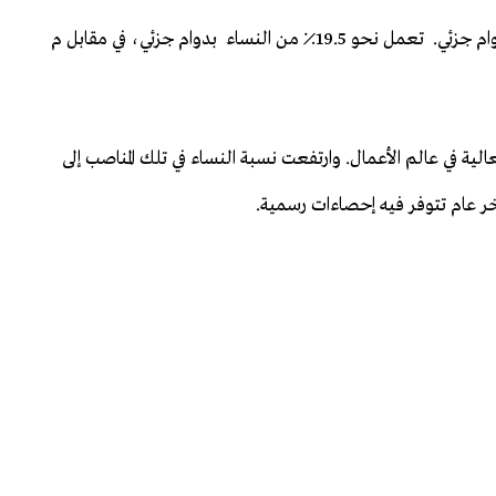
من ناحية أخرى ، تفوقت النساء على الرجال في وظائف بدوام جزئي. تعمل نحو 19.5٪ من النساء بدوام جزئي، في مقابل م
الية في عالم الأعمال. وارتفعت نسبة النساء في تلك المناصب إلى