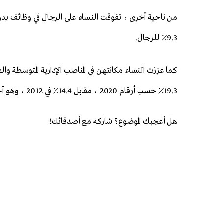
9.3٪ للرجال.
كما عززت النساء مكانتهن في المناصب الإدارية المتوسطة والع
19.3٪ حسب أرقام 2020 ، مقابل 14.4٪ في 2012 ، وهو آخر عام تتوفر فيه إحصاءات رسمية.
هل أعجبك الموضوع؟ شاركه مع أصدقائك!