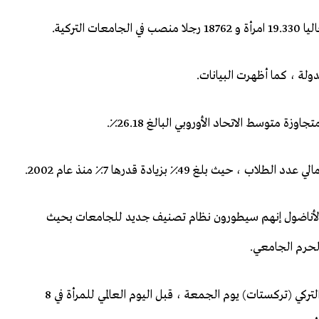
لتركية.
لغ 49٪ بزيادة قدرها 7٪ منذ عام 2002.
ة الأناضول إنهم سيطورون نظام تصنيف جديد للجامعات بحيث
لحرم الجامعي.
تلقي نشرة المرأة في الإحصاءات التي نشرها معهد الإحصاء التركي (تركستات) يوم الجمعة ، قبل اليوم العالمي للمرأة في 8