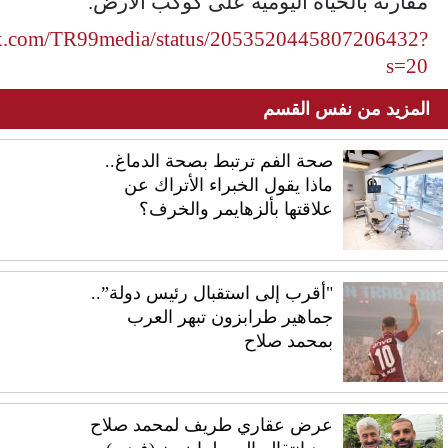
مقارنة بالحياة اليومية على كوكب الأرض.
//x.com/TR99media/status/2053520445807206432?
s=20
المزيد من نفس القسم
صحة الفم ترتبط بصحة الدماغ..
ماذا يقول الخبراء الأتراك عن
علاقتها بألزهايمر والخرف؟
"أقرب إلى استقبال رئيس دولة”..
جماهير طرابزون تبهر العرب
بمحمد صلاح
عرض عقاري طريف لمحمد صلاح