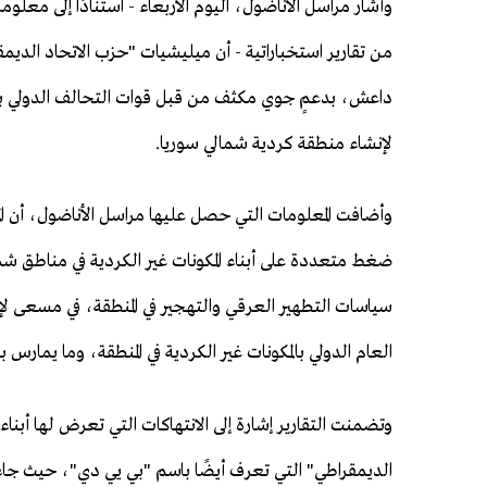
وأشار مراسل الأناضول، اليوم الأربعاء - استنادًا إلى معل
من تقارير استخباراتية - أن ميليشيات "حزب الاتحاد الدي
داعش، بدعمٍ جوي مكثف من قبل قوات التحالف الدولي بقياد
لإنشاء منطقة كردية شمالي سوريا.
وأضافت المعلومات التي حصل عليها مراسل الأناضول، أن الم
ضغط متعددة على أبناء المكونات غير الكردية في مناطق شما
سياسات التطهير العرقي والتهجير في المنطقة، في مسعى ل
العام الدولي بالمكونات غير الكردية في المنطقة، وما يمارس 
وتضمنت التقارير إشارة إلى الانتهاكات التي تعرض لها أبنا
الديمقراطي" التي تعرف أيضًا باسم "بي يي دي"، حيث جاء ف