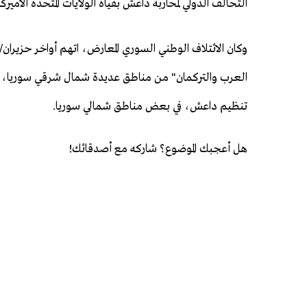
التحالف الدولي لمحاربة داعش بقياة الولايات المتحدة الأميركي
وكان الائتلاف الوطني السوري المعارض، اتهم أواخر حزيران/ 
العرب والتركمان" من مناطق عديدة شمال شرقي سوريا، بم
تنظيم داعش، في بعض مناطق شمالي سوريا.
هل أعجبك الموضوع؟ شاركه مع أصدقائك!