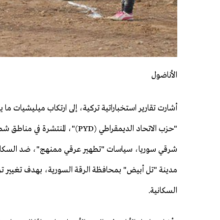
الأناضول
أشارت تقارير استخباراتية تركية، إلى ارتكاب ميليشيات ما
"حزب الاتحاد الديمقراطي (PYD)"، المنتشرة ف
شرقي سوريا، سياسات "تطهير عرقي ممنهج"، ضد السكان غ
مدينة "تل أبيض" بمحافظة الرقة السورية، بهدف تغيير تركي
السكانية.