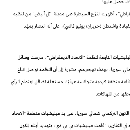
ومات حصل عليها
مقراطي"، أظهرت انتزاع السيطرة على مدينة "تل أبيض" من تنظيم
ة واشنطن (حزيران/ يونيو الماضي)، على أنه انتصار يمهّد
يليشيات التابعة لمنظمة "الاتحاد الديمقراطي"، مارست وسائل
لي سوريا، بهدف تهجيرهم. مشيرة إلى أن المنظمة تواصل اتباع
إقامة منطقة كردية متجانسة عرقيًا، مستغلة تضائل اهتمام الرأي
بحقها من انتهاكات.
ء المكون التركماني شمالي سوريا، على يد ميليشيات منظمة "الاتحاد
ي التقارير: "قامت ميليشيات بي يي دي، بتهديد أبناء المكون