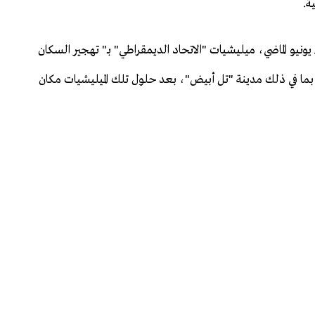
ة.
يونيو الماضي، ميليشيات "الاتحاد الديمقراطي" بـ" تهجير السكان
ا في ذلك مدينة "تل أبيض"، بعد حلول تلك الميليشيات مكان