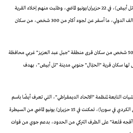
التركماني من سكان قرية "حمام التركمان" (20 كم جنوب تل أبيض)، في 22 حزيران/يونيو الماضي، وطلبت منهم إخلاء القرية
بشكل فوري، وإلا فسيتعرضون لقصف طائرات قوات التحالف الدولي، ما أسفر عن لجوء أكثر من 300 شخص، من سكان
وتطرقت التقارير إلى "عمليات تهجير تعرض لها أكثر من 500 شخص من سكان قرى منطقة "جبل عبد العزيز" غربي محافظة
ي يتعرض لها سكان قرية "الحبّال" جنوبي مدينة "تل أبيض"، بهدف
ت التابعة لمنظمة "الاتحاد الديمقراطي"، التي تعرف أيضًا باسم
"بي يي دي"، (الجناح العسكري لحزب الاتحاد الديمقراطي الكردي في سوريا)، تمكنت في 15 حزيران/ يونيو الماضي من السيطرة
ة "آقجه قلعة" على الطرف التركي من الحدود، بدعم جوي من قوات