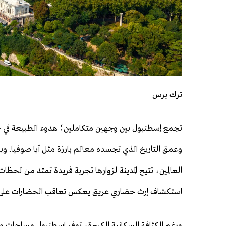
ترك برس
تجمع إسطنبول بين وجهين متكاملين؛ هدوء الطبيعة في جز
وعمق التاريخ الذي تجسده معالم بارزة مثل آيا صوفيا. وب
العالمين، تتيح المدينة لزوارها تجربة فريدة تمتد من لحظات 
استكشاف إرث حضاري عريق يعكس تعاقب الحضارات على 
ورغم الكثافة السكانية الكبيرة، توفر إسطنبول مساحات م