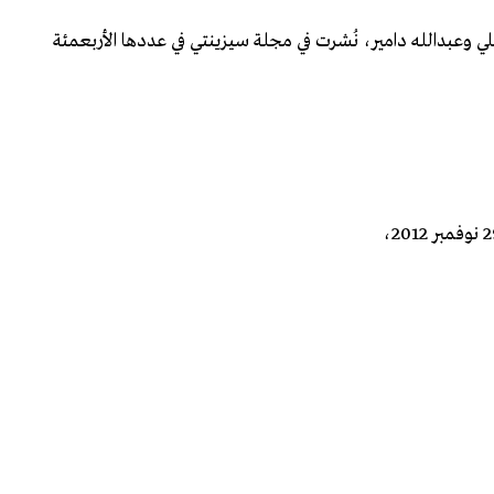
ي وعبدالله دامير، نُشرت في مجلة سيزينتي في عددها الأربعمئة