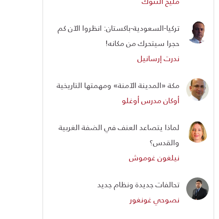
مليح ألتنوك
تركيا-السعودية-باكستان: انظروا الآن كم
حجرا سيتحرك من مكانه!
ندرت إرسانيل
مكة «المدينة الآمنة» ومهمتها التاريخية
أوكان مدرس أوغلو
لماذا يتصاعد العنف في الضفة الغربية
والقدس؟
نيلغون غوموش
تحالفات جديدة ونظام جديد
نصوحي غونغور