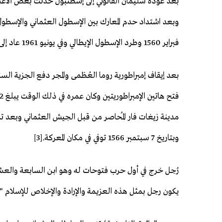
بعد عودة سليمان القانوني إلى إسطنبول حدثت بعض الاعتد
فبراير 1560 وطرد الإسطول الإيطالي وفي يونيو 1961 عاد إلى إسطنبول.[2]
مدينة زيغات فار المُحاصر من قبل الجيش العثماني وبعد تم
وبتاريخ 7 سبتمبر 1566 توفي في مكان المعركة.[3]
يكون رجل بمثل هذه العزيمة والإرادة والإخلاص للإسلام 