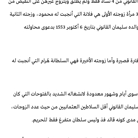
حسب المواثيق التاريخية؛ تزوج السلطان العثماني سليمان القانوني من 4 نساء فقط ولم يطلق ويتزوج غيرهن على النقيض من
السلاطين العثمانيين الذين كان بعضهم يتزوج أكثر من 30 مرأة زوجته الأولى هي فلانة التي أنجبت له محمود، وزجته الثانية
هي ماهديفران التي أنجبت له مصطفى وتم قتله من قبل والده سليمان القانوني بتاريخ 6 أكتوبر 1553 بدعوى محاولته
فترة قصيرة وأما زوجته الأخيرة فهي السلطانة هُرام التي أنجبت له
ى أيام وشهور معدودة لانشغاله الشديد بالفتوحات التي كان
 سليمان القانوني أقل السلاطين العثمانيين من حيث عدد الزوجات،
ين مدى كونه قائد فذ وليس سلطان متفرغ فقط للحريم.