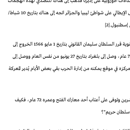
اءات الأوروبية على إديرنا فذهب إلى هناك للتصدي لهذه الهجمات
وبعد اشتداد حدم المعارك بين الإسطول العثماني والإسطول الإيطالي على شواطئ ليبيا والجزائر اتجه إلى هناك بتاريخ 10 شباط/
بعد إيقاف إمبراطورية روما العُظمى والمجر دفع الجزية السنوية قرر السلطان سليمان القانوني بتاريخ 1 مايو 1566 الخروج إلى
فتح هاتين الإمبراطوريتين وكان عمره في ذلك الوقت يبلغ 72 عام، وصل إلى بلغراد بتاريخ 27 يونيو من نفس العام ووصل إلى
ركزه في موقع يمكنه من إدارة الحرب بقي بعض الأيام يُدير المعركة
رُجل خرج في أول حرب فتوحات له وهو ابن السابعة والعشرين وتوفى على أعتاب أحد معارك الفتح وعمره 72 عام، فكيف
"سلطان حريم"؟