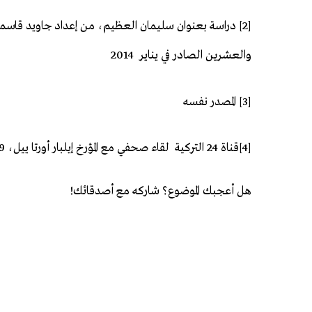
[2] دراسة بعنوان سليمان العظيم، من إعداد جاويد قاسمل
والعشرين الصادر في يناير 2014
[3] المصدر نفسه
[4]قناة 24 التركية لقاء صحفي مع المؤرخ إيلبار أورتا ييل، 29 نوفمبر 2012،
هل أعجبك الموضوع؟ شاركه مع أصدقائك!