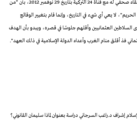
ويُشير أكبر بروفسورات التاريخ في تركيا إيلبار أورتا ييل، في لقاء صحفي له مع قناة 24 التركية بتاريخ 29 نوفمبر 2012، بأن "من
ريم"، لا يعي أي شيء في التاريخ، وإنما قام بتغيير الوقائع
وى السلاطين العثمانيين وأقلهم جلوسًا في قصره، ويبدو بأن الهدف
ي فذ أقلق منام الغرب وأعداء الدولة الإسلامية في ذلك العهد".
لام إشراف د.راغب السرجاني دراسة بعنوان لماذا سليمان القانوني؟