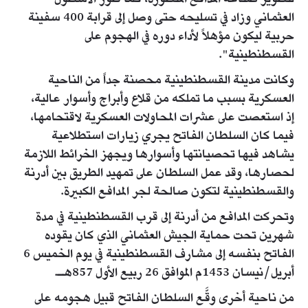
العثماني وزاد في تسليحه حتى وصل إلى قرابة 400 سفينة
حربية ليكون مؤهلاً لأداء دوره في الهجوم على
القسطنطينية".
وكانت مدينة القسطنطينية محصنة جداً من الناحية
العسكرية بسبب ما تملكه من قلاع وأبراج وأسوار عالية،
إذ استعصت على عشرات المحاولات العسكرية لاقتحامها،
فيما كان السلطان الفاتح يجري زيارات استطلاعية
يشاهد فيها تحصيانتها وأسوارها ويجهز الخرائط اللازمة
لحصارها، وقد عمل السلطان على تمهيد الطريق بين أدرنة
والقسطنطينية لتكون صالحة لجر المدافع الكبيرة.
وتحركت المدافع من أدرنة إلى قرب القسطنطينية في مدة
شهرين تحت حماية الجيش العثماني الذي كان يقوده
الفاتح بنفسه إلى مشارف القسطنطينية في يوم الخميس 6
أبريل/نيسان 1453م الموافق 26 ربيع الأول 857هـ.
من ناحية أخرى وقَّع السلطان الفاتح قبيل هجومه على