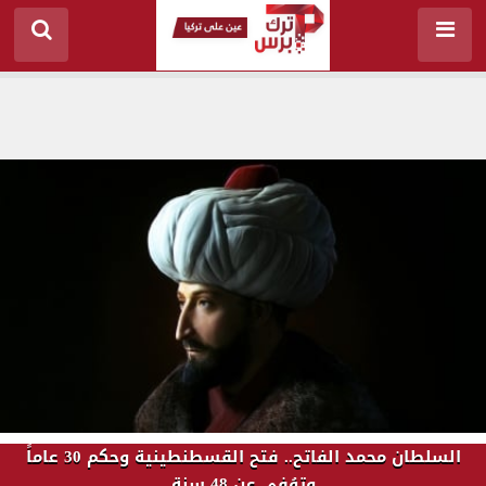
السلطان محمد الفاتح.. فتح القسطنطينية وحكم 30 عاماً
وتوُفي عن 48 سنة