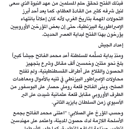
فبذلك الفتح تحقق حلم المسلمين من عهد النبوة الذي سعى
لنيل شرفه كثير من القادة العظام، كما يعد أحد أبرز
التحولات المهمة بتاريخ الغرب لأنه كان إعلاناً بانتهاء
الإمبراطورية البيزنطية، حتى إن بعض المؤرخين الأوروبيين
يؤرخون بهذا الفتح لبداية العصر الحديث.
إعداد الجيش
ومنذ بداية تسلُّمه للسلطنة أعد محمد الفاتح جيشاً كبيراً
بلغ نحو مئتين وخمسين ألف مقاتل وشرع بتجهيز
الحصون والقلاع على أطراف القسطنطينية، ولم تفلح
محاولات الإمبراطور البيزنطي في ثنيه بالأموال ومعاهدات
الصلح، وبنى الفاتح قلعة روملي حصار على البوسفور من
الطرف الأوروبي مقابل قلعة عثمانية شيدت على البر
الآسيوي زمن السلطان بايزيد الثاني.
وحسب المؤرخ علي الصلابي: "اعتنى محمد الفاتح بجمع
الأسلحة اللازمة لدك حصون المدينة، واعتمد على مهندسين
لتطوير صناعة المدافع المتطورة، كما طور الأسطول