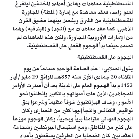
القسطنطينية معاهدات وهادن أعداءه المختلفين ليتفرغ
لعدو واحد، فعقد معاهدة مع إمارة (غلطة) المجاورة
للقسطنطينية من الشرق ويفصل بينهما مضيق القرن
الذهبي، كما عقد معاهدات مع (المجد) و(البندقية) وهما
من الإمارات الأوروبية المجاورة، ولكن هذه المعاهدات لم
تصمد حينما بدأ الهجوم الفعلي على القسطنطينية.
الهجوم على القسطنطينية
يقول الصلابي: "عند الساعة الواحدة صباحاً من يوم
الثلاثاء 20 جمادى الأولى سنة 857هـ الموافق 29 مايو/أيار
1453م بدأ الهجوم العام على المدينة بعد أن أُصدرت الأوامر
للمجاهدين الذين علت أصواتهم بالتكبير وانطلقوا نحو
الأسوار، وخاف البيزنطيون خوفاً عظيماً وشرعوا بدق
نواقيس الكنائس والتجأ إليها كثير من النصارى وكان
الهجوم النهائي متزامناً برياً وبحرياً، وكان الهجوم موزعاً
على كثير من المناطق، ومع استبسال البيزنطيين وشجاعة
العثمانيين كان الضحايا من الطرفين يسقطون بأعداد