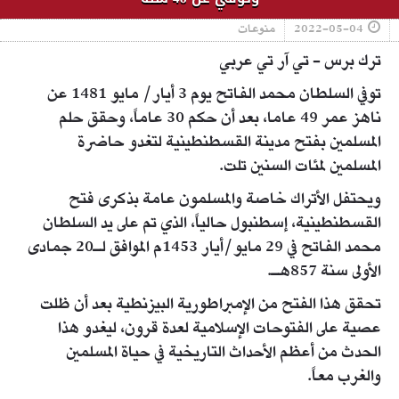
2022-05-04
منوعات
ترك برس - تي آر تي عربي
توفي السلطان محمد الفاتح يوم 3 أيار/ مايو 1481 عن
ناهز عمر 49 عاما، بعد أن حكم 30 عاماً، وحقق حلم
المسلمين بفتح مدينة القسطنطينية لتغدو حاضرة
المسلمين لمئات السنين تلت.
ويحتفل الأتراك خاصة والمسلمون عامة بذكرى فتح
القسطنطينية، إسطنبول حالياً، الذي تم على يد السلطان
محمد الفاتح في 29 مايو/أيار 1453م الموافق لـ20 جمادى
الأولى سنة 857هـ.
تحقق هذا الفتح من الإمبراطورية البيزنطية بعد أن ظلت
عصية على الفتوحات الإسلامية لعدة قرون، ليغدو هذا
الحدث من أعظم الأحداث التاريخية في حياة المسلمين
والغرب معاً.