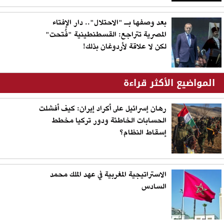
بعد وصفها بـ "الاحتلال".. دار الإفتاء
المصرية تتراجع: القسطنطينية "فُتحت"
لكن لا علاقة لأردوغان بذلك!
المواضيع الأكثر قراءة
رهان إسرائيل على أكراد إيران: كيف أفشلت
الحسابات الخاطئة ودور تركيا مخطط
إسقاط النظام؟
الاستراتيجية المغربية في عهد الملك محمد
السادس