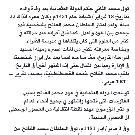
تولى محمد الثاني حكم الدولة العثمانية بعد وفاة والده
بتاريخ 18 فبراير/شباط عام 1451م وكان عمره آنذاك 22
سنة. ولقد امتاز السلطان محمد الفاتح بشخصية فذة
جمعت بين القوة والعدل، كما فاق أقرانه منذ حداثته في
كثير من العلوم التي كان يتلقاها في مدرسة الأمراء،
وبخاصة معرفته لكثير من لغات عصره وميله الشديد
لدراسة التاريخ، ممَّا ساعده فيما بعد على إبراز شخصيته
في الإدارة وميادين القتال حتى إنه اشتهر أخيراً في التاريخ
بلقب محمد الفاتح لفتحه القسطنطينية، بحسب تقرير لـ
"TRT عربي."
توسعت الدولة العثمانية في عهد محمد الفاتح بسبب
الفتوحات التي فتحها واشتهر في جميع أنحاء العالم،
واعتبر المؤرخون عهده نقطة انتقالية من العصور الوسطى
إلى العصور الحديثة.
وفي 3 مايو/أيار 1481م، توفي السلطان محمد الفاتح عن