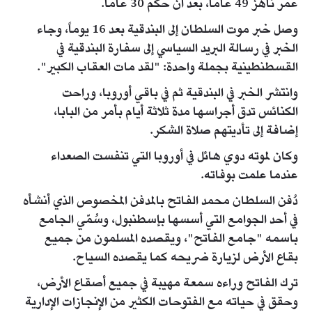
عمر ناهز 49 عاماً، بعد أن حكم 30 عاماً.
وصل خبر موت السلطان إلى البندقية بعد 16 يوماً، وجاء
الخبر في رسالة البريد السياسي إلى سفارة البندقية في
القسطنطينية بجملة واحدة: "لقد مات العقاب الكبير".
وانتشر الخبر في البندقية ثم في باقي أوروبا، وراحت
الكنائس تدق أجراسها مدة ثلاثة أيام بأمر من البابا،
إضافة إلى تأديتهم صلاة الشكر.
وكان لموته دوي هائل في أوروبا التي تنفست الصعداء
عندما علمت بوفاته.
دُفن السلطان محمد الفاتح بالمدفن المخصوص الذي أنشأه
في أحد الجوامع التي أسسها بإسطنبول، وسُمّي الجامع
باسمه "جامع الفاتح"، ويقصده المسلمون من جميع
بقاع الأرض لزيارة ضريحه كما يقصده السياح.
ترك الفاتح وراءه سمعة مهيبة في جميع أصقاع الأرض،
وحقق في حياته مع الفتوحات الكثير من الإنجازات اﻹدارية