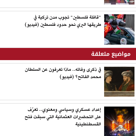
"قافلة فلسطين" تجوب مدن تركية في
طريقها البري نحو حدود فلسطين (فيديو)
مواضيع متعلقة
في ذكرى وفاته.. ماذا تعرفون عن السلطان
محمد الفاتح؟ (فيديو)
إعداد عسكري وسياسي ومعنوي.. تعرّف
على التحضيرات العثمانية التي سبقت فتح
القسطنطينية