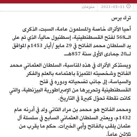
2021-05-31
منوعات
ترك برس
أحيا الأتراك خاصة والمسلمون عامة، السبت، الذكرى
الـ568 لفتح القسطنطينية، إسطنبول حالياً، الذي تم على
يد السلطان محمد الفاتح في 29 مايو/أيار 1453م الموافق
لـ20 جمادى الأولى سنة 857هـ.
ويستذكر الأتراك في هذه المناسبة، السلطان العثماني محمد
الفاتح وشخصيته المتميزة باهتمامه بالعلم والفكر
والسياسة، إلى جانب تضحياته ودوره في فتح
القسطنطينية وتحريرها من الإمبراطورية البيزنطية، والتي
كانت نقطة تحوّل كبيرة في التاريخ.
ومحمد الفاتح هو محمد بن مراد الثاني ولد في أدرنه عام
1432م، ويعتبر السلطان العثماني السابع في سلسلة آل
عثمان يلقب بالفاتح وأبي الخيرات. حكم ما يقرب من
ثلاثين عاماً.