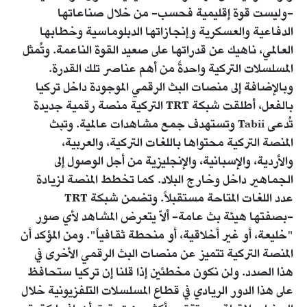
-وليست قوة إقليمية فحسب- من خلال صناعاتها
الدفاعية والعسكرية وإنجازاتها الدبلوماسية وخطابها
العالمي، ناهيك عن قدراتها على صعيد القوة الناعمة. وتُمثل
المسلسلات التركية واحدةً من أهم عناصر تلك القدرة.
وبالإضافة إلى منصات البث الرقمي الموجودة داخل تركيا
بالفعل، أطلقت شبكة TRT التركية منصة رقمية جديدة
تُدعى Tabii وتستهدف جمع مشاهدات عالمية. وتبث
المنصة التركية محتواها باللغات التركية، والعربية،
والأردية، والإسبانية، والإنجليزية من أجل الوصول إلى
الجماهير داخل وخارج البلاد. كما تخطط المنصة لزيادة
عدد اللغات المتاحة مستقبلاً. وتضمن شبكة TRT
-بصفتها هيئة بث عامة- ألاّ يتعرض المشاهد لأي صور
"خليعة، أو غير أخلاقية، أو منحطة ثقافياً". ومن المؤكد أن
المنصة التركية تتميز عن منصات البث الرقمي الأخرى في
هذا الصدد. ولن نكون مخطئين إذا قلنا إن تركيا ستحافظ
على هذا الدور الريادي في قطاع المسلسلات التلفزيونية خلال