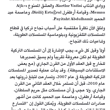
ووادي الذئاب Kurtlar Vadisi، والعشق الممنوع Aşk-ı
Memnu، وقيامة أرطغرل Diriliş Ertuğrul، وعاصمة عبد
الحميد Payitaht Abdulhamit.
ولنلقِ الآن نظرةً مقتضبة على أسباب نجاح تركيا في قطاع
المسلسلات التلفزيونية ودبلوماسية المسلسلات الطويلة،
وتداعيات ذلك النجاح.
أولاً وقبل كل شيء، يجب الإشارة إلى أن المسلسلات التركية
الطويلة لم تكن معروفةً تقريباً ولم يسبق تصديرها
للخارج قبل العقد الأول من القرن الجاري (مع بعض
الاستثناءات البسيطة). وقد بدأت عملية تصدير المسلسلات
التركية الطويلة في عام 2007، وتسارعت لتبلغ ذروتها بعد
عام 2010، قبل أن تستمر خلال العقد الثاني من القرن
الجاري. ولا عجب في أن مسلسلات مثل حريم السلطان،
وقيامة أرطغرل، وعاصمة عبد الحميد كانت من أشهر
صادرات المسلسلات الطويلة. ويُمكن القول إن "التسارع