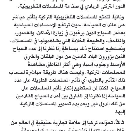
الدور التركي الريادي في صناعة المسلسلات التلفزيونية.
وثانياً، تتمتع المسلسلات التلفزيونية التركية بتأثير مباشر
على عائدات السياحة. حيث ترتفع الإحصاءات السياحية
بفضل السياح الذين يرغبون في زيارة الأماكن، والقصور،
والمتاحف، والطبيعة الخلابة التي يشاهدونها في المسلسلات.
ونستطيع استنتاج ذلك ببساطةٍ إذا نظرنا إلى عدد السياح
الذين يزورون البلاد قادمين من دول البلقان والشرق
الأوسط وجنوب آسيا، وهي أكثر المناطق مشاهدةً
للمسلسلات التركية. وليست هناك طريقة مباشرة لحساب
ذلك التأثير بالطبع، أي تأثير المسلسلات الطويلة على عدد
السياح. لكننا لن نستطيع إنكار تأثير المسلسلات على
السياحة إذا نظرنا إلى الفارق بين أعداد السياح القادمين
من تلك الدول قبل وبعد بدء تصدير المسلسلات التركية
إليها.
ثالثاً، تحوّلت تركيا إلى علامة تجارية حقيقيةٍ في العالم من
خلال مسلسلاتها التلفزيونية. وصارت تركيا معروفةً