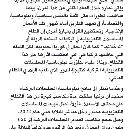
الثقافي" الذي شهدته تركيا في مطلع القرن الجاري قد بدأ
يؤتي ثماره خلال العقد الثاني من هذا القرن. بينما
ساهمت تطورات مثل الثقة بالنفس سياسياً، ودبلوماسياً،
واقتصادياً، في تمهيد الطريق أمام ظهور تلك الأعمال
الإنتاجية. ونستطيع القول بعبارةٍ أخرى إن قطاع
المسلسلات التلفزيونية في تركيا لم تصنعه الدولة أو
"تدخلاتها" كما كان الحال في كوريا الجنوبية، لكن النقلة
التي عاشتها تركيا هي التي انعكست آثارها على هذا
القطاع. وبناءً عليه، تطوّرت دبلوماسية المسلسلات
التلفزيونية التركية كنتيجةٍ للدور الذي تلعبه البلاد في النظام
العالمي.
وعندما ننظر إلى نتائج دبلوماسية المسلسلات التركية،
سنجد أن تركيا حققت عدة مكاسب كبيرة من هذا القطاع
على مختلف الأصعدة. فأولاً، تمثل مبيعات المسلسلات
التلفزيونية مصدر دخل مباشر للبلاد؛ ففي عام 2022،
وصل حجم مكاسب تصدير المسلسلات التركية إلى 650
مليون دولار إجمالاً. ويُعد هذا الرقم وحده كافياً للدلالة على