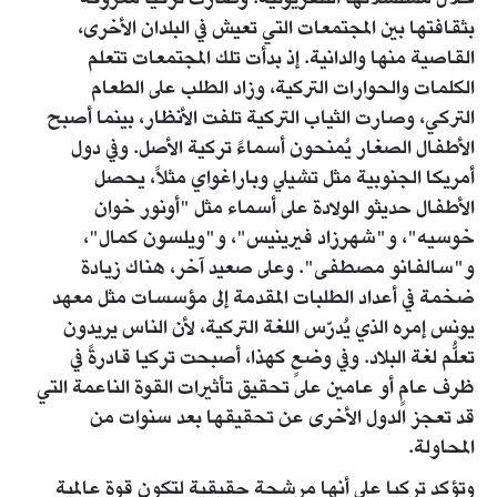
بثقافتها بين المجتمعات التي تعيش في البلدان الأخرى،
القاصية منها والدانية. إذ بدأت تلك المجتمعات تتعلم
الكلمات والحوارات التركية، وزاد الطلب على الطعام
التركي، وصارت الثياب التركية تلفت الأنظار، بينما أصبح
الأطفال الصغار يُمنحون أسماءً تركية الأصل. وفي دول
أمريكا الجنوبية مثل تشيلي وباراغواي مثلاً، يحصل
الأطفال حديثو الولادة على أسماء مثل "أونور خوان
خوسيه"، و"شهرزاد فيرينيس"، و"ويلسون كمال"،
و"سالفانو مصطفى". وعلى صعيد آخر، هناك زيادة
ضخمة في أعداد الطلبات المقدمة إلى مؤسسات مثل معهد
يونس إمره الذي يُدرّس اللغة التركية، لأن الناس يريدون
تعلُّم لغة البلاد. وفي وضعٍ كهذا، أصبحت تركيا قادرةً في
ظرف عامٍ أو عامين على تحقيق تأثيرات القوة الناعمة التي
قد تعجز الدول الأخرى عن تحقيقها بعد سنوات من
المحاولة.
وتؤكد تركيا على أنها مرشحة حقيقية لتكون قوة عالمية