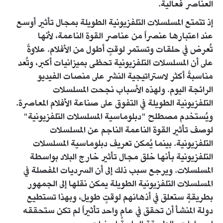
العناصر فعالية.
إذ تتمتع المسلسلات التلفزيونية الطويلة بمجال تأثير أوسع
عند اعتبارها عنصراً من عناصر القوة الناعمة، لأنها
تُعرض في حلقات وتستمر لوقتٍ أطول من الأفلام. علاوةً
على أن المسلسلات التلفزيونية تحظى بميزانيات أكبر، وتُعد
مناسبةً أكثر لاستراتيجية النشر على منصات الفيديو
الرائجة اليوم. ولهذه الأسباب نجحت المسلسلات
التلفزيونية الطويلة في التفوق على صناعة الأفلام المعاصرة.
ويُستخدم مصطلح "دبلوماسية المسلسلات التلفزيونية"
لوصف تأثير القوة الناعمة الناجم عن المسلسلات
التلفزيونية. بينما يُمكن تعريف دبلوماسية المسلسلات
التلفزيونية بأنها خلق مجال تأثير خارج البلاد بواسطة
المسلسلات. ويرجع سبب ذلك إلى أن السرديات المفصلة في
المسلسلات التلفزيونية الطويلة يمكن نقلها إلى الجمهور
بطريقةٍ ستعلق في أذهانهم لوقتٍ طويل، وبهذا تستطيع
دولة المنشأ أن تحقق في عامٍ واحد تأثيراً لم تكن ستحققه