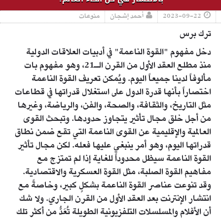
2023-09-22
أحمد إشجان
منوعات
ترك برس
دخل مفهوم "القوة الناعمة" في أدبيات العلاقات الدولية
منذ مطلع العقد الأول من القرن الـ21، وهو مفهوم بات
مألوفاً لدينا جميعاً اليوم. ويُمكن تعريف القوة الناعمة
اختصاراً بأنها قدرة الدول على استغلال قدراتها في قطاعات
مثل التاريخ، والثقافة، والصحة، والفن، والرياضة، وغيرها
من أجل خلق مجال تأثير يتجاوز حدودها. وتبحث القوى
العالمية والإقليمية عن القوى الناعمة التي تقع ضمن نطاق
قدراتها اليوم، وهو أمر ينبغي عليها فعله. لكن مجال تأثير
القوة الناعمة سيظل محدوداً للغاية إذا لم تمتزج مع
مفاهيم القوة الصلبة، مثل القوة العسكرية والاقتصادية.
وقد تنوعت عناصر القوة الناعمة بشكلٍ كبير، وخاصةً مع
انتشار الإنترنت بعد العقد الأول من القرن الجاري. ولا شك
أن الأفلام والمسلسلات التلفزيونية الطويلة تُعَدُّ من أكثر تلك