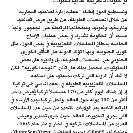
لو حاولت بالطريقة العادية لسنوات.
وتستطيع الدول إنشاء "عملية إدارة لعلامتها التجارية"
من خلال المسلسلات الطويلة، عن طريق عرض ثقافتها
وتاريخها وفنونها ومنتجاتها المرتبطة على الجمهور. ولهذا
سنجد أن الحكومة تشارك في بعض عمليات الإنتاج
الخاصة بقطاع المسلسلات التلفزيونية في بعض الدول، مثل
كوريا الجنوبية. وبهذا تؤكد الدولة على التأثير الكوري
الجنوبي عبر المسلسلات الطويلة، بل وتديره على بعض
المستوتيات، لنحصل بذلك على تأثير "الموجة الكورية". لكن
لا شك أن الدولة التي تركت بصمتها على صناعة
المسلسلات التلفزيونية الطويلة في العقد الماضي هي تركيا؛
إذ إن هناك اليوم أكثر من 170 مسلسلاً تركياً يُعرض داخل
أكثر من 150 دولة حول العالم. وتحل تركيا بهذه الأرقام في
المرتبة الثانية بعد الولايات المتحدة من حيث عدد المسلسلات
التي يجري تصديرها للعالم. حيث جرى تصدير وعرض
العديد من المسلسلات التركية في الخارج منذ عام 2005،
ومنها: نور Gümüş، وحريم السلطان Muhteşem Yüzyıl،