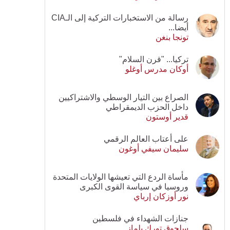
رسالة من الاستخبارات التركية إلى الـCIA
أيضا...
تونجا بنغن
تركيا... "قرن السلام"
أوكان مدرس أوغلو
الصراع بين التيار الوسطي والاشتراكيين
داخل الحزب الديمقراطي
قدير أوستون
على أعتاب العالم الرقمي
سليمان سيفي أوغون
مأساة الردع التي تعيشها الولايات المتحدة
وروسيا في سياسة القوى الكبرى
نور أوزكان إرباي
جنازات الشهداء في فلسطين
سلجوق تورك يلماز